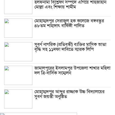
হলফনামা বিশ্লেষণ সম্পদে এগিয়ে শাহজাহান
মোল্লা এবং শিক্ষায় শামীম
মোহাম্মদপুর সেরাজুল হক ক‌লে‌জে বঙ্গবন্ধুর
৪৮তম শাহাদাৎ বা‌র্ষিকী পা‌লিত
সুবর্ণ নাগরিক (প্রতিবন্ধী) ব্যক্তির মাসিক ভাতা
বৃদ্ধি সহ ১১দফা দাবিতে স্মারক লিপি
জামালপুরের ইসলামপুর উপজেলা শাখার মহিলা
দল ত্রি-বার্সিক সম্মেলন
মোহাম্মদপুর আব্দুর রাজ্জাক উচ্চ বিদ্যালয়ের
সুবর্ণ জয়ন্তী অনুষ্ঠিত