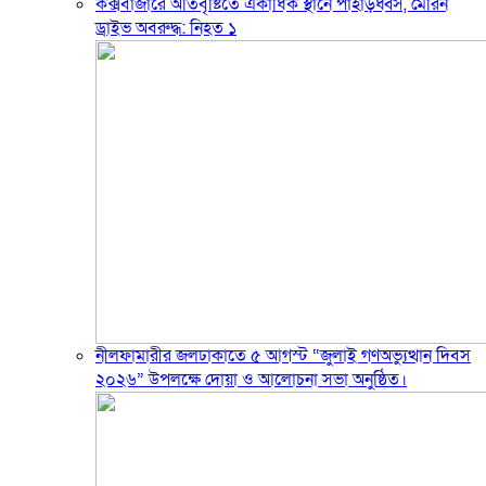
কক্সবাজারে অতিবৃষ্টিতে একাধিক স্থানে পাহাড়ধ্বস, মেরিন
ড্রাইভ অবরুদ্ধ: নিহত ১
নীলফামারীর জলঢাকাতে ৫ আগস্ট “জুলাই গণঅভ্যুত্থান দিবস
২০২৬” উপলক্ষে দোয়া ও আলোচনা সভা অনুষ্ঠিত।