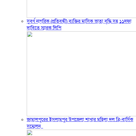
সুবর্ণ নাগরিক (প্রতিবন্ধী) ব্যক্তির মাসিক ভাতা বৃদ্ধি সহ ১১দফা
দাবিতে স্মারক লিপি
জামালপুরের ইসলামপুর উপজেলা শাখার মহিলা দল ত্রি-বার্সিক
সম্মেলন