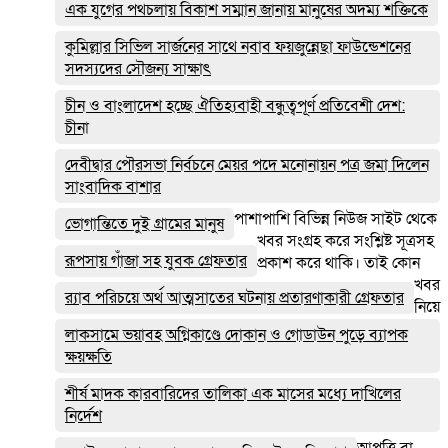
এক যুগের পথচলায় বিকাশ সম্মান জানায় মানুষের অদম্য শক্তিকে
কুমিল্লার সিভিল সার্জনের সাথে নবাব ফয়জুন্নেছা ফাউন্ডেশনের
সদস্যদের সৌজন্য সাক্ষাৎ
চীন ও বাংলাদেশ হচ্ছে ঐতিহ্যবাহী বন্ধুত্বপূর্ণ প্রতিবেশী দেশ:
চীনা
দেবীদ্বার পৌরসভা নির্বচনে মেয়র পদে মনোনায়ন পত্র জমা দিলেন
সাংবাদিক বাশার
পাশাপাশি বিভিন্ন নিউজ সাইট থেকে
ভোগান্তিতে দুই গ্রামের মানুষ
খবর সংগ্রহ করে সংশ্লিষ্ট সূত্রসহ
রূপসায় গাঁজা সহ যুবক গ্রেফতার
প্রকাশ করে থাকি। তাই কোন
খবর
র‌্যাব পরিচয়ে অর্থ আত্মসাতের ঘটনায় প্রতারণাকারী গ্রেফতার
নিয়ে
লাকসামে ভয়াবহ অগ্নিকাণ্ডে দোকান ও গোডাউন পুড়ে ব‍্যাপক
ক্ষয়ক্ষতি
শীর্ষ মাদক কারবারিদের তালিকা এক মাসের মধ্যে দাখিলের
নির্দেশ
আপত্তি বা