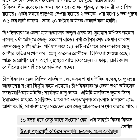
বর্তমানে চাঁপাইনবাবগঞ্জ জেলা হাসপাতালে ডেঙ্গুতে আক্রান্ত হয়ে
চিকিৎসাধীন রয়েছেন ৮ জন। এর মধ্যে ৩ জন পুরুষ, ৪ জন নারী ও ১ শিশু
রয়েছে। একই সময়ে ছাড়পত্র দেওয়া হয়েছে ২ জনকে। এর মধ্যে ১ জন পুরুষ
ও ১ জন নারী রয়েছে। তবে ২৪ ঘণ্টায় কাউকে রেফার্ড করা হয়নি।
চাঁপাইনবাবগঞ্জ জেলা হাসপাতালের তত্ত্বাবধায়ক ডা. মুহাম্মদ মশিউর রহমান
বলেন, বর্ষা মৌসুমে ডেঙ্গুর প্রকোপ বাড়ে। বর্ষা মৌসুম শেষ হওয়ার কারণে
এখন ডেঙ্গু রোগী ভর্তির পরিমাণ কমেছে। তাই বর্তমানে হাসপাতালে ডেঙ্গু
রোগীর ভর্তির সংখ্যা কম। ডেঙ্গু আক্রান্ত রোগীদের চিকিৎসা দেওয়া হচ্ছে।
আক্রান্ত রোগীর বেশি অংশ সুস্থ হয়ে বাড়ি ফিরেছেন। এ ছাড়া, ক্রিটিক্যাল
রোগীদের রাজশাহীতে রেফার্ড করা হচ্ছে।
চাঁপাইনবাবগঞ্জের সিভিল সার্জন ডা. একেএম শাহাব উদ্দিন বলেন, ডেঙ্গু জ্বরে
আক্রান্তের সংখ্যা কিছুটা কমে এসেছে। চাঁপাইনবাবগঞ্জ জেলা তথ্য অফিসের
সহোযোগিতায় মাইকিং কার্যক্রম চালু আছে। প্রতিটি মসজিদে জুমার দিনে
ইমামদের মাধ্যমে মুসল্লিদের মাঝে সচেতনতামূলক প্রচারণাও চালানো হচ্ছে।
আশা করছি, সাধারণ মানুষ সচেতন হলে ডেঙ্গু আক্রান্তের সংখ্যা কমতে পারে।
১০ বছর ধরে সেতু আছে সংযোগ নেই
এই সাইটে নিজম্ব নিউজ
তৈরির
উত্তরা পাসপোর্ট অফিসে দালালি- ৮জনের জেল জরিমানা