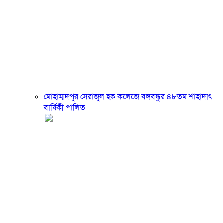
মোহাম্মদপুর সেরাজুল হক ক‌লে‌জে বঙ্গবন্ধুর ৪৮তম শাহাদাৎ
বা‌র্ষিকী পা‌লিত