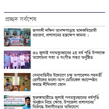
প্রচ্ছদ সর্বশেষ
রূপসদী দক্ষিণ আনন্দপাড়ায় মাদকবিরোধী
প্রচারণা, প্রশাসনের হস্তক্ষেপ কামনা ‎।
৩৬ জুলাই গণঅভ্যুত্থানের ২য় বর্ষ পূর্তি উপলক্ষে
আলোচনা সভা ও সংগীত সন্ধ্যা অনুষ্ঠিত
সেনাবাহিনীর উদ্যোগে চক্ষু অপারেশন-পরবর্তী
রোগীদের ফলো-আপ মেডিকেল ক্যাম্পেইন
করছে দীঘিনালা জোন
ভূরুঙ্গামারীতে জুলাই গণঅভ্যুত্থানের বর্ষপূর্তি
অনুষ্ঠান নিয়ে ক্ষোভ, উপজেলা প্রশাসনের
বিরুদ্ধে উদাসীনতার অভিযোগ