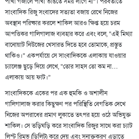
পাখা গজালে পাখা ভাঙতে সময় লাগে না”। পরবর্তীতে
সাংবাদিক রিজু সংবাদের সত্যতা বজায় রেখে নিজের
অবস্থান পরিষ্কার করলে শাকিল আরও ক্ষিপ্ত হয়ে চরম
আপত্তিকর গালিগালাজ ব্যবহার করে এবং বলে, “এই মিথ্যা
বানোয়াট নিউজের খেসারত দিতে হবে তোমাকে, প্রস্তুত
থাকিও।” একপর্যায়ে সে সাংবাদিককে এলাকায় যাওয়ার
চ্যালেঞ্জ ছুড়ে দিয়ে লেখে, “তোর সাহস তো কম না…
এলাকায় আয় ফাট।”
সাংবাদিককে একের পর এক হুমকি ও অশালীন
গালিগালাজ করার কিছুক্ষণ পর পরিস্থিতি বেগতিক দেখে
নিজের অপরাধের প্রমাণ লুকাতে তৎপর হয়ে ওঠে অভিযুক্ত
শাকিল। সে তড়িঘড়ি করে সাংবাদিক রিজুর সাথে করা চ্যাট
লিস্ট রিমুভ (ডিলিট) করে দেয় এবং সনাক্তকরণ এড়াতে