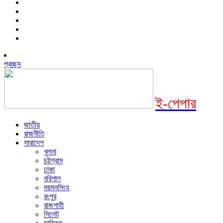
প্রচ্ছদ
ই-পেপার
জাতীয়
রাজনীতি
সারাদেশ
খুলনা
চট্টগ্রাম
ঢাকা
বরিশাল
ময়মনসিংহ
রংপুর
রাজশাহী
সিলেট