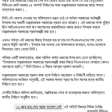
শরীফ তার সরকারের মেয়াদের শেষ দিন ঘোষণা করেন এবং বলেন যে তার নেতৃত্বাধীন
পিডিএম জোট সরকার ১৪ আগস্ট নির্বাচনের সময় তত্ত্বাবধায়ক সরকারের কাছে ক্ষমতা
হস্তান্তর করবে। .
তিনি এই ঘোষণা দেওয়ার পর পাকিস্তানে গুঞ্জন ওঠে যে বর্তমান সরকারের অর্থমন্ত্রী
ইসহাক দার পরবর্তী তত্ত্বাবধায়ক সরকারের প্রধান হতে যাচ্ছেন। এই গুজবের পক্ষে যুক্তি
ছিল আইএমএফের সঙ্গে ঋণ আলোচনার ধারাবাহিকতা বজায় রাখতে ইসহাক দারকে
তত্ত্বাবধায়ক সরকারের প্রধানমন্ত্রী করা হবে।
এখনও পর্যন্ত এই গুজবের বিষয়ে ইসহাক দার বা তার দল পিএমএলএনের পক্ষ থেকে
কোনো বিবৃতি আসেনি। ইসহাক দার অবশ্য এক সাক্ষাৎকারে বলেছেন, দলের যেকোনো
সিদ্ধান্ত মেনে নেবেন তিনি।
শনিবার একটি সাক্ষাত্কারে, খাজা আসিফ কার্যত গুজবের উপর জল ঢেলে বলেছিলেন,
“ইসহাককে তত্ত্বাবধায়ক সরকারের প্রধানমন্ত্রী করার বিষয়ে পিএমএলএন ফোরামে কোনও
আলোচনা হয়নি।” তিনি নিজেও এ বিষয়ে আগ্রহ প্রকাশ করেননি।
তত্ত্বাবধায়ক সরকারের প্রধান কাজ হলো নির্বাচন আয়োজন ও নির্বাচনী দায়িত্ব পালন।
পাকিস্তানের সংবিধান অনুযায়ী, এই সরকার ক্ষমতা গ্রহণের তিন মাসের মধ্যে জাতীয়
নির্বাচন হতে হবে।
দেশটির নির্বাচন কমিশন জানিয়েছে, অক্টোবরের শেষে বা নভেম্বরের শুরুতে পাকিস্তানে
জাতীয় নির্বাচন অনুষ্ঠিত হবে।
১০ বছর ধরে সেতু আছে সংযোগ নেই
এই সাইটে নিজম্ব নিউজ তৈরির
পাশাপাশি বিভিন্ন