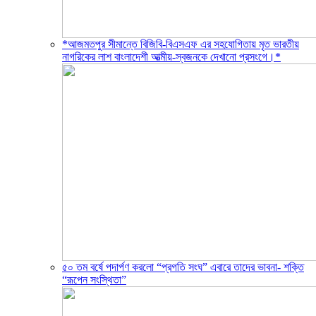
*আজমতপুর সীমান্তে বিজিবি-বিএসএফ এর সহযোগিতায় মৃত ভারতীয়
নাগরিকের লাশ বাংলাদেশী আত্মীয়-স্বজনকে দেখানো প্রসংগে।*
৫০ তম বর্ষে পদার্পণ করলো “প্রগতি সংঘ” এবারে তাদের ভাবনা- শক্তি
“রূপেন সংস্থিতা”