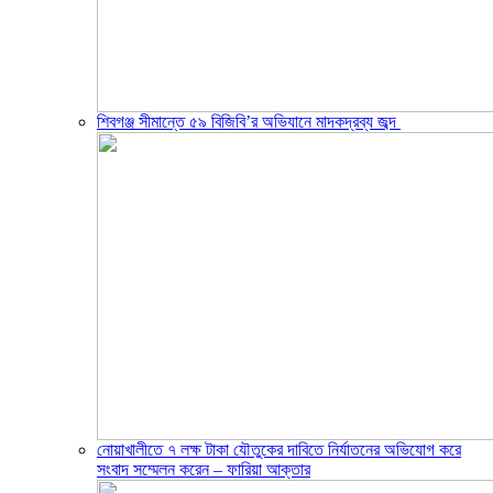
শিবগঞ্জ সীমান্তে ৫৯ বিজিবি’র অভিযানে মাদকদ্রব্য জব্দ ​
নোয়াখালীতে ৭ লক্ষ টাকা যৌতুকের দাবিতে নির্যাতনের অভিযোগ করে
সংবাদ সম্মেলন করেন – ফারিয়া আক্তার