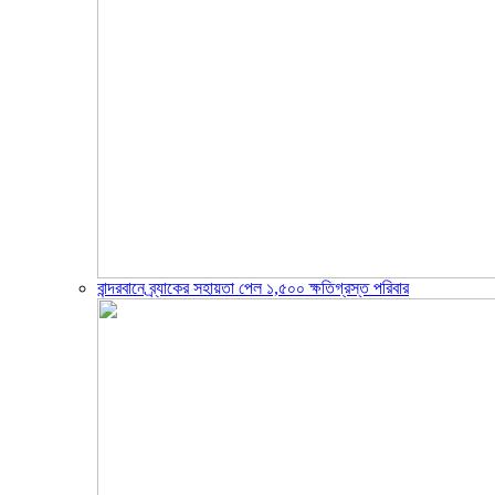
বান্দরবানে ব্র্যাকের সহায়তা পেল ১,৫০০ ক্ষতিগ্রস্ত পরিবার