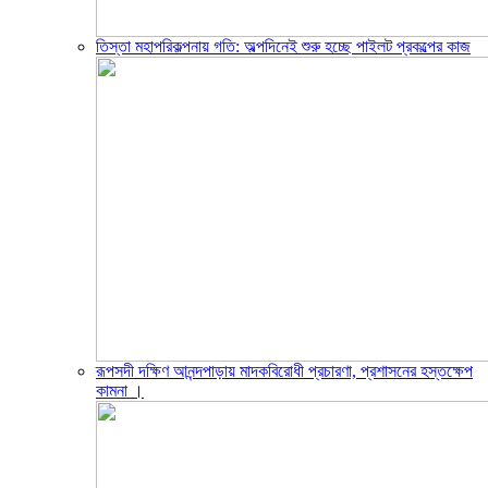
তিস্তা মহাপরিকল্পনায় গতি: অল্পদিনেই শুরু হচ্ছে পাইলট প্রকল্পের কাজ
রূপসদী দক্ষিণ আনন্দপাড়ায় মাদকবিরোধী প্রচারণা, প্রশাসনের হস্তক্ষেপ
কামনা ‎।