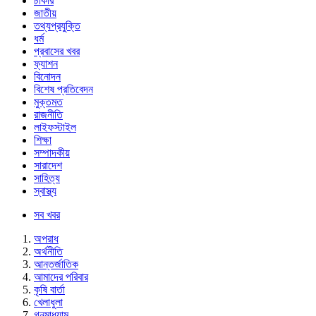
চাকরি
জাতীয়
তথ্যপ্রযুক্তি
ধর্ম
প্রবাসের খবর
ফ্যাশন
বিনোদন
বিশেষ প্রতিবেদন
মুক্তমত
রাজনীতি
লাইফস্টাইল
শিক্ষা
সম্পাদকীয়
সারাদেশ
সাহিত্য
স্বাস্থ্য
সব খবর
অপরাধ
অর্থনীতি
আন্তর্জাতিক
আমাদের পরিবার
কৃষি বার্তা
খেলাধুলা
গনমাধ্যাম