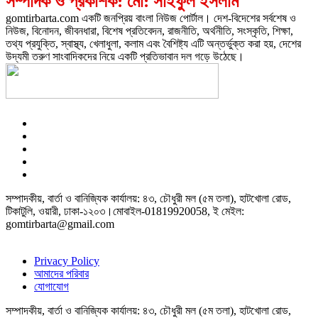
সম্পাদক ও প্রকাশক: মো: সাইফুল ইসলাম
gomtirbarta.com একটি জনপ্রিয় বাংলা নিউজ পোর্টাল। দেশ-বিদেশের সর্বশেষ ও
নিউজ, বিনোদন, জীবনধারা, বিশেষ প্রতিবেদন, রাজনীতি, অর্থনীতি, সংস্কৃতি, শিক্ষা,
তথ্য প্রযুক্তি, স্বাস্থ্য, খেলাধুলা, কলাম এবং বৈশিষ্ট্য এটি অন্তর্ভুক্ত করা হয়, দেশের
উদ্যমী তরুণ সাংবাদিকদের নিয়ে একটি প্রতিভাবান দল গড়ে উঠেছে।
সম্পাদকীয়, বার্তা ও বানিজ্যিক কার্যালয়: ৪৩, চৌধুরী মল (৫ম তলা), হাটখোলা রোড,
টিকাটুলি, ওয়ারী, ঢাকা-১২০৩।মোবাইল-01819920058, ই মেইল:
gomtirbarta@gmail.com
Privacy Policy
আমাদের পরিবার
যোগাযোগ
সম্পাদকীয়, বার্তা ও বানিজ্যিক কার্যালয়: ৪৩, চৌধুরী মল (৫ম তলা), হাটখোলা রোড,