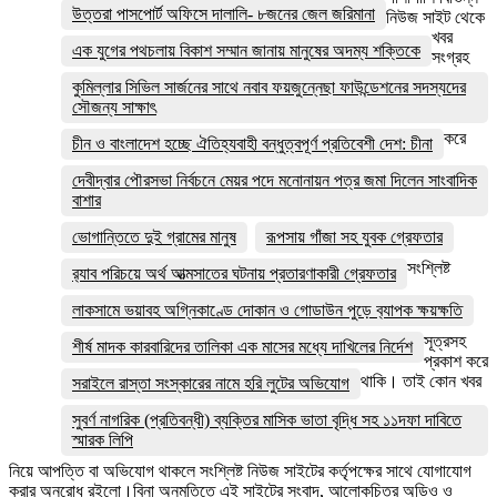
উত্তরা পাসপোর্ট অফিসে দালালি- ৮জনের জেল জরিমানা
নিউজ সাইট থেকে
খবর
এক যুগের পথচলায় বিকাশ সম্মান জানায় মানুষের অদম্য শক্তিকে
সংগ্রহ
কুমিল্লার সিভিল সার্জনের সাথে নবাব ফয়জুন্নেছা ফাউন্ডেশনের সদস্যদের
সৌজন্য সাক্ষাৎ
করে
চীন ও বাংলাদেশ হচ্ছে ঐতিহ্যবাহী বন্ধুত্বপূর্ণ প্রতিবেশী দেশ: চীনা
দেবীদ্বার পৌরসভা নির্বচনে মেয়র পদে মনোনায়ন পত্র জমা দিলেন সাংবাদিক
বাশার
ভোগান্তিতে দুই গ্রামের মানুষ
রূপসায় গাঁজা সহ যুবক গ্রেফতার
সংশ্লিষ্ট
র‌্যাব পরিচয়ে অর্থ আত্মসাতের ঘটনায় প্রতারণাকারী গ্রেফতার
লাকসামে ভয়াবহ অগ্নিকাণ্ডে দোকান ও গোডাউন পুড়ে ব‍্যাপক ক্ষয়ক্ষতি
সূত্রসহ
শীর্ষ মাদক কারবারিদের তালিকা এক মাসের মধ্যে দাখিলের নির্দেশ
প্রকাশ করে
থাকি। তাই কোন খবর
সরাইলে রাস্তা সংস্কারের নামে হরি লুটের অভিযোগ
সুবর্ণ নাগরিক (প্রতিবন্ধী) ব্যক্তির মাসিক ভাতা বৃদ্ধি সহ ১১দফা দাবিতে
স্মারক লিপি
নিয়ে আপত্তি বা অভিযোগ থাকলে সংশ্লিষ্ট নিউজ সাইটের কর্তৃপক্ষের সাথে যোগাযোগ
করার অনুরোধ রইলো।বিনা অনুমতিতে এই সাইটের সংবাদ, আলোকচিত্র অডিও ও