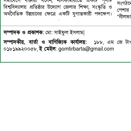
সমাবেশে বক্তারা বলেন, নীলফামারীতে একটি পূর্ণাঙ্গ
সংগঠনের
বিশ্ববিদ্যালয় প্রতিষ্ঠার উদ্যোগ জেলার শিক্ষা, সংস্কৃতি ও
পেশার 
অর্থনৈতিক উন্নয়নের ক্ষেত্রে একটি যুগান্তকারী পদক্ষেপ।
“নীলফাম
সম্পাদক ও প্রকাশক:
মো: সাইফুল ইসলাম|
সম্পাদকীয়, বার্তা ও বাণিজ্যিক কার্যালয়:
১৮৮, এম জে টাওয়
০১৮১৯৯২০০৫৮,
ই মেইল
: gomtirbarta@gmail.com