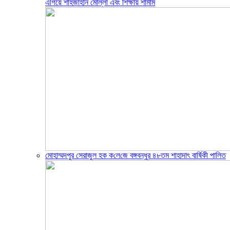
এগিয়ে শাহজাহান মোল্লা এবং শিক্ষায় শামীম
মোহাম্মদপুর সেরাজুল হক ক‌লে‌জে বঙ্গবন্ধুর ৪৮তম শাহাদাৎ বা‌র্ষিকী পা‌লিত