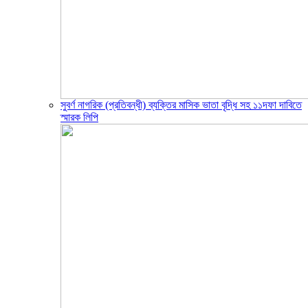
সুবর্ণ নাগরিক (প্রতিবন্ধী) ব্যক্তির মাসিক ভাতা বৃদ্ধি সহ ১১দফা দাবিতে
স্মারক লিপি