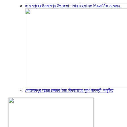
জামালপুরের ইসলামপুর উপজেলা শাখার মহিলা দল ত্রি-বার্সিক সম্মেলন
মোহাম্মদপুর আব্দুর রাজ্জাক উচ্চ বিদ্যালয়ের সুবর্ণ জয়ন্তী অনুষ্ঠিত