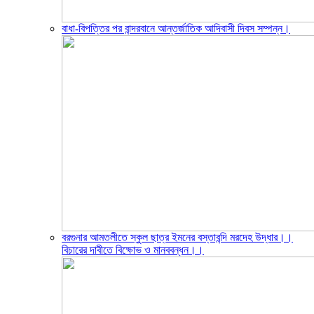
বাধা-বিপত্তির পর বান্দরবানে আন্তর্জাতিক আদিবাসী দিবস সম্পন্ন।
বরগুনার আমতলীতে স্কুল ছাত্র ইমনের বস্তাবন্দি মরদেহ উদ্ধার।।
বিচারের দাবীতে বিক্ষোভ ও মানববন্ধন।।