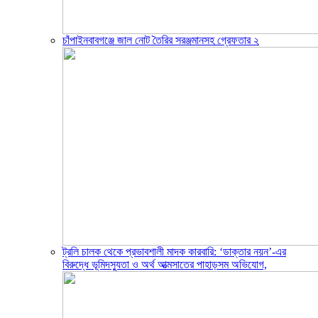
চাঁপাইনবাবগঞ্জে জাল নোট তৈরির সরঞ্জমানসহ গ্রেফতার ২
ট্রলি চালক থেকে প্রভাবশালী মাদক কারবারি: ‘ডাক্তার নয়ন’-এর
বিরুদ্ধে ভূমিদস্যুতা ও অর্থ আত্মসাতের পাহাড়সম অভিযোগ,