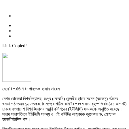
Link Copied!
বেরোবি প্রতিনিধি: পারভেজ হাসান সায়েম
বেগম রোকেয়া বিশ্ববিদ্যালয়, রংপুর (বেরোবি) কেন্দ্রীয় ছাত্র সংসদ (ব্রাকসু) গঠনের
খসড়া গঠনতন্ত্র চূড়ান্তকরণের লক্ষ্যে গঠিত কমিটির প্রথম সভা বৃহস্পতিবার (২১ আগস্ট)
ঢাকায় বাংলাদেশ বিশ্ববিদ্যালয় মঞ্জুরি কমিশনের (ইউজিসি) সভাকক্ষে অনুষ্ঠিত হয়েছে।
সভায় সভাপতিত্ব ইউজিসি সদস্য ও এই কমিটির আহ্বায়ক প্রফেসর ড. মোহাম্মদ
তানজীমউদ্দিন খান।