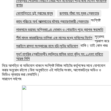
দেবীদ্বার পৌরসভা নির্বচনে মেয়র পদে মনোনায়ন পত্র জমা দিলেন সাংবাদিক
বাশার
ভোগান্তিতে দুই গ্রামের মানুষ
রূপসায় গাঁজা সহ যুবক গ্রেফতার
সংশ্লিষ্ট
র‌্যাব পরিচয়ে অর্থ আত্মসাতের ঘটনায় প্রতারণাকারী গ্রেফতার
লাকসামে ভয়াবহ অগ্নিকাণ্ডে দোকান ও গোডাউন পুড়ে ব‍্যাপক ক্ষয়ক্ষতি
সূত্রসহ
শীর্ষ মাদক কারবারিদের তালিকা এক মাসের মধ্যে দাখিলের নির্দেশ
প্রকাশ করে
থাকি। তাই কোন খবর
সরাইলে রাস্তা সংস্কারের নামে হরি লুটের অভিযোগ
সুবর্ণ নাগরিক (প্রতিবন্ধী) ব্যক্তির মাসিক ভাতা বৃদ্ধি সহ ১১দফা দাবিতে
স্মারক লিপি
নিয়ে আপত্তি বা অভিযোগ থাকলে সংশ্লিষ্ট নিউজ সাইটের কর্তৃপক্ষের সাথে যোগাযোগ
করার অনুরোধ রইলো।বিনা অনুমতিতে এই সাইটের সংবাদ, আলোকচিত্র অডিও ও
ভিডিও ব্যবহার করা বেআইনি।
সারাদেশ সর্বশেষ