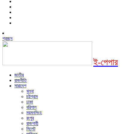
প্রচ্ছদ
ই-পেপার
জাতীয়
রাজনীতি
সারাদেশ
খুলনা
চট্টগ্রাম
ঢাকা
বরিশাল
ময়মনসিংহ
রংপুর
রাজশাহী
সিলেট