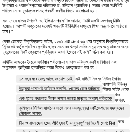
বিশ্ববিদ্যালয়ের পক্ষ থেকে সভায় উপস্থিত ছিলেন প্রক্টর ড. ফেরদৌস রহমান এবং ছাত্র
উপদেষ্টা ও পরামর্শ দপ্তরের পরিচালক ড. ইলিয়াস প্রামাণিক। সভায় খসড়া সংবিধিটি
পর্যালোচনা ও চূড়ান্তকরণসহ পরবর্তী করণীয় বিষয়ে আলোচনা হয়।
সভা শেষে ছাত্র উপদেষ্টা ড. ইলিয়াস প্রামাণিক জানান, “এটি একটি ফলপ্রসূ মিটিং
হয়েছে। আগামী সপ্তাহের মধ্যেই খসড়াটি ইউজিসির মাধ্যমে শিক্ষা মন্ত্রণালয়ে পাঠানো
হবে।”
বেগম রোকেয়া বিশ্ববিদ্যালয় আইন, ২০০৯-এর ৩৮ ও ৩৯ ধারা অনুসারে বিশ্ববিদ্যালয়ের
সিন্ডিকেট কর্তৃক প্রণীত কেন্দ্রীয় ছাত্র সংসদের খসড়া সংবিধান চূড়ান্ত অনুমোদনের জন্য
চ্যান্সেলরের নিকট প্রেরণের প্রক্রিয়ার অংশ হিসেবে এই কমিটি গঠন করা হয়।
কমিটির আজকের বৈঠকে সংবিধান পর্যালোচনা ছাড়াও ভবিষ্যৎ করণীয় নির্ধারণ এবং
অনুমোদন প্রক্রিয়া ত্বরান্বিত করার দিকেও গুরুত্বারোপ করা হয়।
১০ বছর ধরে সেতু আছে সংযোগ নেই
এই সাইটে নিজম্ব নিউজ তৈরির
পাশাপাশি বিভিন্ন
উত্তরা পাসপোর্ট অফিসে দালালি- ৮জনের জেল জরিমানা
নিউজ সাইট থেকে
খবর
এক যুগের পথচলায় বিকাশ সম্মান জানায় মানুষের অদম্য শক্তিকে
সংগ্রহ
কুমিল্লার সিভিল সার্জনের সাথে নবাব ফয়জুন্নেছা ফাউন্ডেশনের সদস্যদের
সৌজন্য সাক্ষাৎ
করে
চীন ও বাংলাদেশ হচ্ছে ঐতিহ্যবাহী বন্ধুত্বপূর্ণ প্রতিবেশী দেশ: চীনা