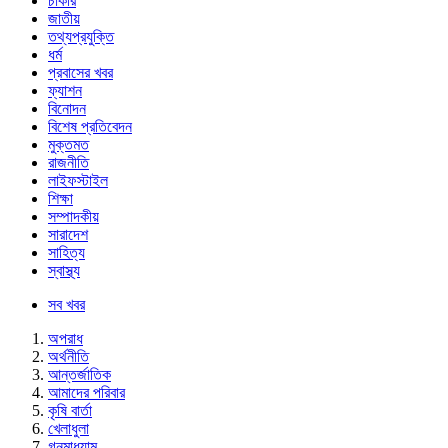
চাকরি
জাতীয়
তথ্যপ্রযুক্তি
ধর্ম
প্রবাসের খবর
ফ্যাশন
বিনোদন
বিশেষ প্রতিবেদন
মুক্তমত
রাজনীতি
লাইফস্টাইল
শিক্ষা
সম্পাদকীয়
সারাদেশ
সাহিত্য
স্বাস্থ্য
সব খবর
অপরাধ
অর্থনীতি
আন্তর্জাতিক
আমাদের পরিবার
কৃষি বার্তা
খেলাধুলা
গনমাধ্যাম