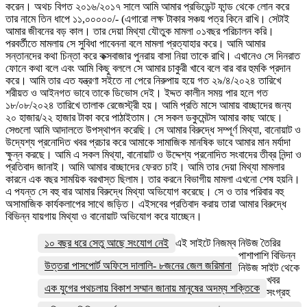
করেন। অথচ বিগত ২০১৬/২০১৭ সালে আমি আমার প্রভিডেন্ট ফান্ড থেকে লোন করে
তার নামে তিন ধাপে ১১,০০০০০/- (এগারো লক্ষ টাকার সঞ্চয় পত্র কিনে রাখি। সেটাই
আমার জীবনের বড় কাল। তার দেয়া মিথ্যা যৌতুক মামলা ০১বছর পরিচালন করি।
পরবর্তীতে মামলায় সে সুবিধা পাবেননা বলে মামলা প্রত্যাহার করে। আমি আমার
সন্তানদের কথা চিন্তা করে কক্সবাজার পুনরায় বাসা নিয়া তাকে রাখি। এখানেও সে দিনরাত
ফোনে কথা বলে এবং আমি কিছু বললে সে আমার চাকুরী খাবে বলে বার বার হুমকি প্রদান
করে। আমি তার এত যন্ত্রণা সইতে না পেরে নিরুপায় হয়ে গত ২৯/৪/২০২৪ তারিখে
শরীয়ত ও আইনগত ভাবে তাকে ডিভোস দেই। ইদ্দত কালীন সময় পার হলে গত
১৮/০৮/২০২৪ তারিখে তালাক রেজেস্ট্রী হয়। আমি প্রতি মাসে আমায় বাচ্ছাদের জন্য
২০ হাজার/২২ হাজার টাকা করে পাঠাইতাম। সে সকল ডকুমেন্টস আমার কাছ আছে।
সেগুলো আমি আদালতে উপস্থাপন করেছি। সে আমার বিরুদ্ধে সম্পূর্ণ মিথ্যা, বানোয়াট ও
উদ্যেশ্য প্রনোদিত খবর প্রচার করে আমাকে সামাজিক মানষিক ভাবে আমার মান মর্যাদা
ক্ষুন্ন করছে। আমি এ সকল মিথ্যা, বানোয়াট ও উদ্দেশ্য প্রনোদিত সংবাদের তীব্র নিন্দা ও
প্রতিবাদ জানাই। আমি আমার বাচ্ছাদের ফেরত চাই। আমি তার দেয়া মিথ্যা মামলার
কারনে এক বছর সাময়িক বরখাস্ত ছিলাম। তার করনে বিভাগীয় মামলা এখনো শেষ হয়নি।
এ পযন্ত সে বহু বার আমার বিরুদ্ধে মিথ্যা অভিযোগ করেছে। সে ও তার পরিবার বহু
অসামাজিক কার্যকলাপের সাথে জড়িত। এইসবের প্রতিবাদ করায় তারা আমার বিরুদ্ধে
বিভিন্ন যায়গায় মিথ্যা ও বানোয়াট অভিযোগ করে যাচ্ছেন।
১০ বছর ধরে সেতু আছে সংযোগ নেই
এই সাইটে নিজম্ব নিউজ তৈরির
পাশাপাশি বিভিন্ন
উত্তরা পাসপোর্ট অফিসে দালালি- ৮জনের জেল জরিমানা
নিউজ সাইট থেকে
খবর
এক যুগের পথচলায় বিকাশ সম্মান জানায় মানুষের অদম্য শক্তিকে
সংগ্রহ