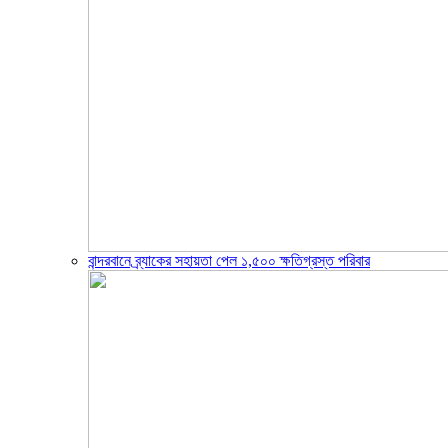
বান্দরবানে ব্র্যাকের সহায়তা পেল ১,৫০০ ক্ষতিগ্রস্ত পরিবার