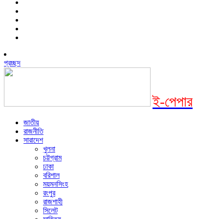
প্রচ্ছদ
ই-পেপার
জাতীয়
রাজনীতি
সারাদেশ
খুলনা
চট্টগ্রাম
ঢাকা
বরিশাল
ময়মনসিংহ
রংপুর
রাজশাহী
সিলেট