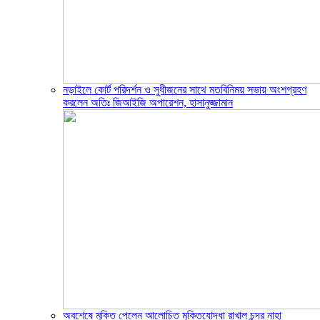
নড়াইলে কোর্ট পরিদর্শন ও সুধীজনের সাথে মতবিনিময় সভায় অংশগ্রহণ
করলেন অতিঃ জিআইজি অপারেশন, হাসানুজ্জামান
অবশেষে মুক্তি পেলেন আলোচিত মুক্তিযোদ্ধা রাখাল চন্দ্র নাহা