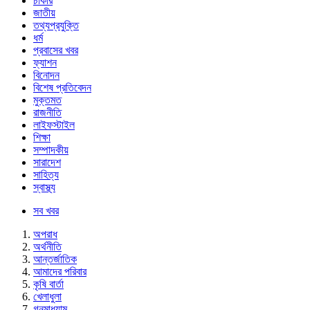
চাকরি
জাতীয়
তথ্যপ্রযুক্তি
ধর্ম
প্রবাসের খবর
ফ্যাশন
বিনোদন
বিশেষ প্রতিবেদন
মুক্তমত
রাজনীতি
লাইফস্টাইল
শিক্ষা
সম্পাদকীয়
সারাদেশ
সাহিত্য
স্বাস্থ্য
সব খবর
অপরাধ
অর্থনীতি
আন্তর্জাতিক
আমাদের পরিবার
কৃষি বার্তা
খেলাধুলা
গনমাধ্যাম