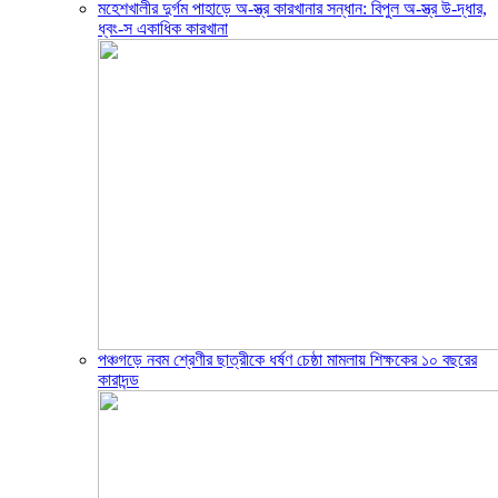
মহেশখালীর দুর্গম পাহাড়ে অ-স্ত্র কারখানার সন্ধান: বিপুল অ-স্ত্র উ-দ্ধার,
ধ্বং-স একাধিক কারখানা
পঞ্চগড়ে নবম শ্রেণীর ছাত্রীকে ধর্ষণ চেষ্ঠা মামলায় শিক্ষকের ১০ বছরের
কারাদন্ড