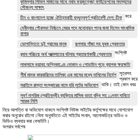
কুমিল্লার সিভিল সার্জনের সাথে নবাব ফয়জুন্নেছা ফাউন্ডেশনের সদস্যদের
সৌজন্য সাক্ষাৎ
করে
চীন ও বাংলাদেশ হচ্ছে ঐতিহ্যবাহী বন্ধুত্বপূর্ণ প্রতিবেশী দেশ: চীনা
দেবীদ্বার পৌরসভা নির্বচনে মেয়র পদে মনোনায়ন পত্র জমা দিলেন সাংবাদিক
বাশার
ভোগান্তিতে দুই গ্রামের মানুষ
রূপসায় গাঁজা সহ যুবক গ্রেফতার
সংশ্লিষ্ট
র‌্যাব পরিচয়ে অর্থ আত্মসাতের ঘটনায় প্রতারণাকারী গ্রেফতার
লাকসামে ভয়াবহ অগ্নিকাণ্ডে দোকান ও গোডাউন পুড়ে ব‍্যাপক ক্ষয়ক্ষতি
সূত্রসহ
শীর্ষ মাদক কারবারিদের তালিকা এক মাসের মধ্যে দাখিলের নির্দেশ
প্রকাশ করে
থাকি। তাই কোন খবর
সরাইলে রাস্তা সংস্কারের নামে হরি লুটের অভিযোগ
সুবর্ণ নাগরিক (প্রতিবন্ধী) ব্যক্তির মাসিক ভাতা বৃদ্ধি সহ ১১দফা দাবিতে
স্মারক লিপি
নিয়ে আপত্তি বা অভিযোগ থাকলে সংশ্লিষ্ট নিউজ সাইটের কর্তৃপক্ষের সাথে যোগাযোগ
করার অনুরোধ রইলো।বিনা অনুমতিতে এই সাইটের সংবাদ, আলোকচিত্র অডিও ও
ভিডিও ব্যবহার করা বেআইনি।
অপরাধ সর্বশেষ