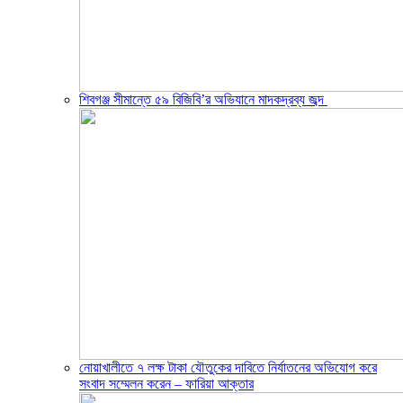
শিবগঞ্জ সীমান্তে ৫৯ বিজিবি’র অভিযানে মাদকদ্রব্য জব্দ ​
নোয়াখালীতে ৭ লক্ষ টাকা যৌতুকের দাবিতে নির্যাতনের অভিযোগ করে
সংবাদ সম্মেলন করেন – ফারিয়া আক্তার