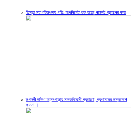
তিস্তা মহাপরিকল্পনায় গতি: অল্পদিনেই শুরু হচ্ছে পাইলট প্রকল্পের কাজ
রূপসদী দক্ষিণ আনন্দপাড়ায় মাদকবিরোধী প্রচারণা, প্রশাসনের হস্তক্ষেপ
কামনা ‎।