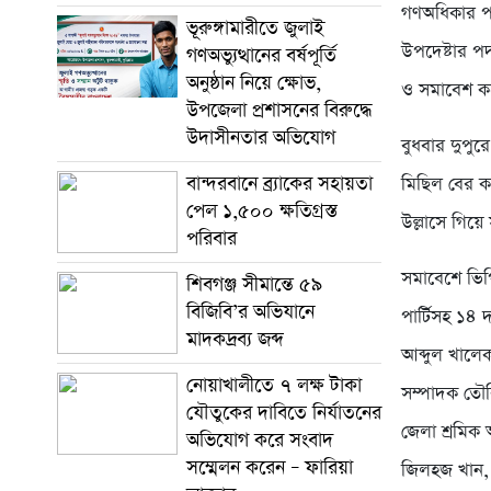
গণঅধিকার পর
ভূরুঙ্গামারীতে জুলাই
উপদেষ্টার পদ
গণঅভ্যুত্থানের বর্ষপূর্তি
অনুষ্ঠান নিয়ে ক্ষোভ,
ও সমাবেশ ক
উপজেলা প্রশাসনের বিরুদ্ধে
উদাসীনতার অভিযোগ
বুধবার দুপুর
বান্দরবানে ব্র্যাকের সহায়তা
মিছিল বের কর
পেল ১,৫০০ ক্ষতিগ্রস্ত
উল্লাসে গিয়
পরিবার
সমাবেশে ভিপি
শিবগঞ্জ সীমান্তে ৫৯
বিজিবি’র অভিযানে
পার্টিসহ ১৪ 
মাদকদ্রব্য জব্দ ​
আব্দুল খালেক
নোয়াখালীতে ৭ লক্ষ টাকা
সম্পাদক তৌক
যৌতুকের দাবিতে নির্যাতনের
জেলা শ্রমিক
অভিযোগ করে সংবাদ
সম্মেলন করেন – ফারিয়া
জিলহজ খান, স