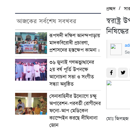
/
প্রচ্ছদ
সা
স্বরাষ্ট
আজকের সর্বশেষ সবখবর
নিষিদ্ধে
রূপসদী দক্ষিণ আনন্দপাড়ায়
মাদকবিরোধী প্রচারণা,
ad
প্রশাসনের হস্তক্ষেপ কামনা ‎।
Se
৩৬ জুলাই গণঅভ্যুত্থানের
২য় বর্ষ পূর্তি উপলক্ষে
আলোচনা সভা ও সংগীত
সন্ধ্যা অনুষ্ঠিত
সেনাবাহিনীর উদ্যোগে চক্ষু
অপারেশন-পরবর্তী রোগীদের
ফলো-আপ মেডিকেল
ক্যাম্পেইন করছে দীঘিনালা
মোঃ জিলহজ খা
জোন