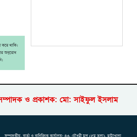
াশ করে থাকি।
রার অনুরোধ
ি।
সম্পাদক ও প্রকাশক: মো: সাইফুল ইসলাম
সম্পাদকীয়, বার্তা ও বানিজ্যিক কার্যালয়: ৪৩, চৌধুরী মল (৫ম তলা), হাটখোলা