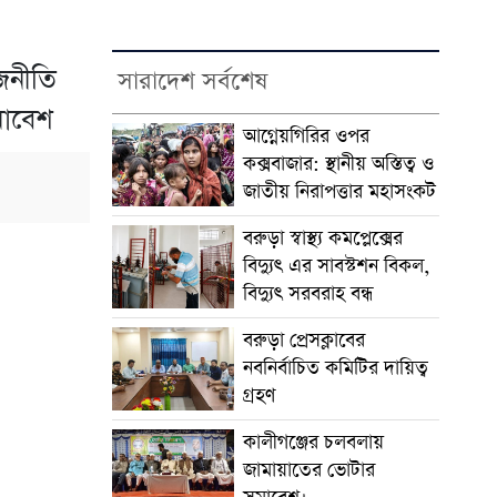
াজনীতি
সারাদেশ সর্বশেষ
মাবেশ
আগ্নেয়গিরির ওপর
কক্সবাজার: স্থানীয় অস্তিত্ব ও
জাতীয় নিরাপত্তার মহাসংকট
বরুড়া স্বাস্থ্য কমপ্লেক্সের
বিদ্যুৎ এর সাবস্টশন বিকল,
বিদ্যুৎ সরবরাহ বন্ধ
বরুড়া প্রেসক্লাবের
নবনির্বাচিত কমিটির দায়িত্ব
গ্রহণ
কালীগঞ্জের চলবলায়
জামায়াতের ভোটার