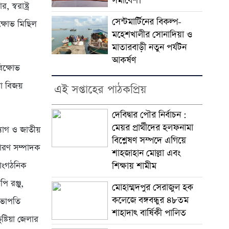
সমাবেশ।
্বরাষ্ট্র
সেন্টমার্টিনের বিকল্প-
িক্ষোভ মিছিল
মহেশখালীর সোনাদিয়া ও
মাতারবাড়ী নতুন পর্যটন
আকর্ষণ
িক্ষোভ
া বিজয়
এই সপ্তাহের পাঠকপ্রিয়
দেবিদ্বার পৌর নির্বাচন :
মেয়র প্রার্থীদের হলফনামা
ত্যাগ ও জাতীয়
বিশ্লেষণ সম্পদে এগিয়ে
ধারণ সম্পাদক
শাহজাহান মোল্লা এবং
সাংগঠনিক
শিক্ষায় শামীম
 রঞ্জু,
মোহাম্মদপুর সেরাজুল হক
ক‌লে‌জে বঙ্গবন্ধুর ৪৮তম
সভাপতি
শাহাদাৎ বা‌র্ষিকী পা‌লিত
্টিয়া জেলার