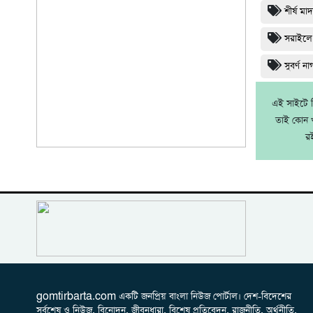
শীর্ষ ম
সরাইলে 
সুবর্ণ ন
এই সাইটে নি
তাই কোন খ
র
gomtirbarta.com একটি জনপ্রিয় বাংলা নিউজ পোর্টাল। দেশ-বিদেশের
সর্বশেষ ও নিউজ, বিনোদন, জীবনধারা, বিশেষ প্রতিবেদন, রাজনীতি, অর্থনীতি,