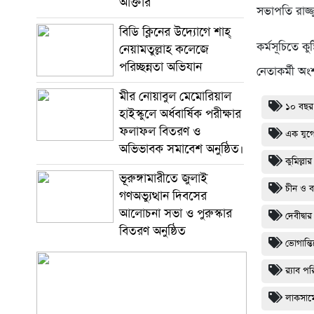
আক্তার
সভাপতি রাজ্জ
বিডি ক্লিনের উদ্যোগে শাহ্
কর্মসূচিতে ক
নেয়ামতুল্লাহ কলেজে
পরিচ্ছন্নতা অভিযান
নেতাকর্মী অং
মীর নোয়াবুল মেমোরিয়াল
১০ বছর
হাইস্কুলে অর্ধবার্ষিক পরীক্ষার
ফলাফল বিতরণ ও
এক যুগে
অভিভাবক সমাবেশ অনুষ্ঠিত।
কুমিল্ল
ভূরুঙ্গামারীতে জুলাই
চীন ও বা
গণঅভ্যুত্থান দিবসের
আলোচনা সভা ও পুরুস্কার
দেবীদ্ব
বিতরণ অনুষ্ঠিত
ভোগান্তি
র‌্যাব 
লাকসামে