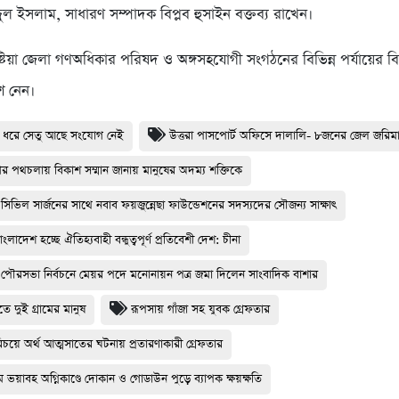
ুল ইসলাম, সাধারণ সম্পাদক বিপ্লব হুসাইন বক্তব্য রাখেন।
ুষ্টিয়া জেলা গণঅধিকার পরিষদ ও অঙ্গসহযোগী সংগঠনের বিভিন্ন পর্যায়ের ব
শ নেন।
 ধরে সেতু আছে সংযোগ নেই
উত্তরা পাসপোর্ট অফিসে দালালি- ৮জনের জেল জরিম
র পথচলায় বিকাশ সম্মান জানায় মানুষের অদম্য শক্তিকে
ার সিভিল সার্জনের সাথে নবাব ফয়জুন্নেছা ফাউন্ডেশনের সদস্যদের সৌজন্য সাক্ষাৎ
ংলাদেশ হচ্ছে ঐতিহ্যবাহী বন্ধুত্বপূর্ণ প্রতিবেশী দেশ: চীনা
ার পৌরসভা নির্বচনে মেয়র পদে মনোনায়ন পত্র জমা দিলেন সাংবাদিক বাশার
তে দুই গ্রামের মানুষ
রূপসায় গাঁজা সহ যুবক গ্রেফতার
পরিচয়ে অর্থ আত্মসাতের ঘটনায় প্রতারণাকারী গ্রেফতার
 ভয়াবহ অগ্নিকাণ্ডে দোকান ও গোডাউন পুড়ে ব‍্যাপক ক্ষয়ক্ষতি