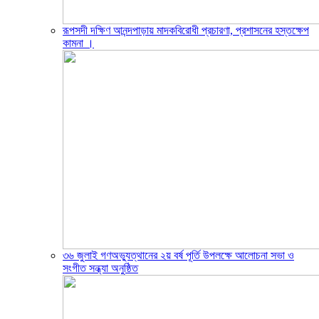
রূপসদী দক্ষিণ আনন্দপাড়ায় মাদকবিরোধী প্রচারণা, প্রশাসনের হস্তক্ষেপ
কামনা ‎।
৩৬ জুলাই গণঅভ্যুত্থানের ২য় বর্ষ পূর্তি উপলক্ষে আলোচনা সভা ও
সংগীত সন্ধ্যা অনুষ্ঠিত