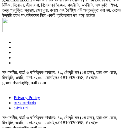
নিউজ, বিনোদন, জীবনধারা, বিশেষ প্রতিবেদন, রাজনীতি, অর্থনীতি, সংস্কৃতি, শিক্ষা,
তথ্য প্রযুক্তি, স্বাস্থ্য, খেলাধুলা, কলাম এবং বৈশিষ্ট্য এটি অন্তর্ভুক্ত করা হয়, দেশের
উদ্যমী তরুণ সাংবাদিকদের নিয়ে একটি প্রতিভাবান দল গড়ে উঠেছে।
সম্পাদকীয়, বার্তা ও বানিজ্যিক কার্যালয়: ৪৩, চৌধুরী মল (৫ম তলা), হাটখোলা রোড,
টিকাটুলি, ওয়ারী, ঢাকা-১২০৩।মোবাইল-01819920058, ই মেইল:
gomtirbarta@gmail.com
Privacy Policy
আমাদের পরিবার
যোগাযোগ
সম্পাদকীয়, বার্তা ও বানিজ্যিক কার্যালয়: ৪৩, চৌধুরী মল (৫ম তলা), হাটখোলা রোড,
টিকাটুলি, ওয়ারী, ঢাকা-১২০৩।মোবাইল-01819920058, ই মেইল:
gomtirbarta@gmail.com