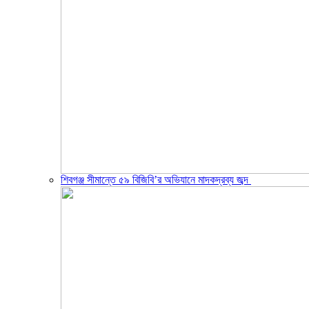
শিবগঞ্জ সীমান্তে ৫৯ বিজিবি’র অভিযানে মাদকদ্রব্য জব্দ ​