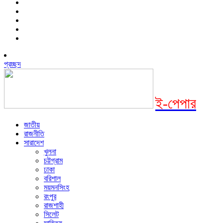
প্রচ্ছদ
ই-পেপার
জাতীয়
রাজনীতি
সারাদেশ
খুলনা
চট্টগ্রাম
ঢাকা
বরিশাল
ময়মনসিংহ
রংপুর
রাজশাহী
সিলেট