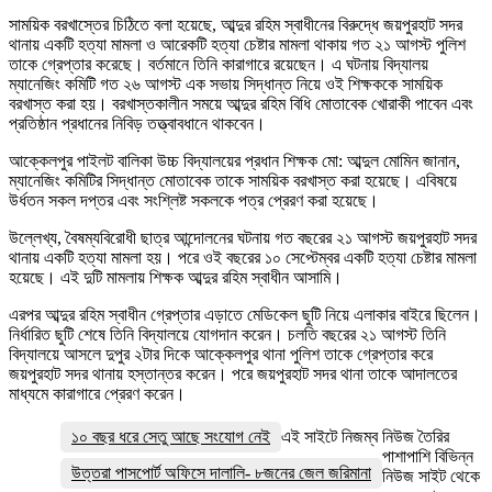
সাময়িক বরখাস্তের চিঠিতে বলা হয়েছে, আব্দুর রহিম স্বাধীনের বিরুদ্ধে জয়পুরহাট সদর
থানায় একটি হত্যা মামলা ও আরেকটি হত্যা চেষ্টার মামলা থাকায় গত ২১ আগস্ট পুলিশ
তাকে গ্রেপ্তার করেছে। বর্তমানে তিনি কারাগারে রয়েছেন। এ ঘটনায় বিদ্যালয়
ম্যানেজিং কমিটি গত ২৬ আগস্ট এক সভায় সিদ্ধান্ত নিয়ে ওই শিক্ষককে সাময়িক
বরখাস্ত করা হয়। বরখাস্তকালীন সময়ে আব্দুর রহিম বিধি মোতাবেক খোরাকী পাবেন এবং
প্রতিষ্ঠান প্রধানের নিবিড় তত্ত্বাবধানে থাকবেন।
আক্কেলপুর পাইলট বালিকা উচ্চ বিদ্যালয়ের প্রধান শিক্ষক মো: আব্দুল মোমিন জানান,
ম্যানেজিং কমিটির সিদ্ধান্ত মোতাবেক তাকে সাময়িক বরখাস্ত করা হয়েছে। এবিষয়ে
উর্ধতন সকল দপ্তর এবং সংশ্লিষ্ট সকলকে পত্র প্রেরণ করা হয়েছে।
উল্লেখ্য, বৈষম্যবিরোধী ছাত্র আন্দোলনের ঘটনায় গত বছরের ২১ আগস্ট জয়পুরহাট সদর
থানায় একটি হত্যা মামলা হয়। পরে ওই বছরের ১০ সেপ্টেম্বর একটি হত্যা চেষ্টার মামলা
হয়েছে। এই দুটি মামলায় শিক্ষক আব্দুর রহিম স্বাধীন আসামি।
এরপর আব্দুর রহিম স্বাধীন গ্রেপ্তার এড়াতে মেডিকেল ছুটি নিয়ে এলাকার বাইরে ছিলেন।
নির্ধারিত ছুটি শেষে তিনি বিদ্যালয়ে যোগদান করেন। চলতি বছরের ২১ আগস্ট তিনি
বিদ্যালয়ে আসলে দুপুর ২টার দিকে আক্কেলপুর থানা পুলিশ তাকে গ্রেপ্তার করে
জয়পুরহাট সদর থানায় হস্তান্তর করেন। পরে জয়পুরহাট সদর থানা তাকে আদালতের
মাধ্যমে কারাগারে প্রেরণ করেন।
১০ বছর ধরে সেতু আছে সংযোগ নেই
এই সাইটে নিজম্ব নিউজ তৈরির
পাশাপাশি বিভিন্ন
উত্তরা পাসপোর্ট অফিসে দালালি- ৮জনের জেল জরিমানা
নিউজ সাইট থেকে