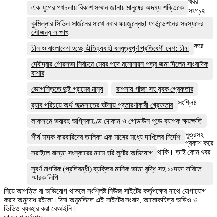
খবর
এক যুগের পথচলায় বিকাশ সম্মান জানায় মানুষের অদম্য শক্তিকে
সংগ্রহ
কুমিল্লার সিভিল সার্জনের সাথে নবাব ফয়জুন্নেছা ফাউন্ডেশনের সদস্যদের
সৌজন্য সাক্ষাৎ
করে
চীন ও বাংলাদেশ হচ্ছে ঐতিহ্যবাহী বন্ধুত্বপূর্ণ প্রতিবেশী দেশ: চীনা
দেবীদ্বার পৌরসভা নির্বচনে মেয়র পদে মনোনায়ন পত্র জমা দিলেন সাংবাদিক
বাশার
ভোগান্তিতে দুই গ্রামের মানুষ
রূপসায় গাঁজা সহ যুবক গ্রেফতার
সংশ্লিষ্ট
র‌্যাব পরিচয়ে অর্থ আত্মসাতের ঘটনায় প্রতারণাকারী গ্রেফতার
লাকসামে ভয়াবহ অগ্নিকাণ্ডে দোকান ও গোডাউন পুড়ে ব‍্যাপক ক্ষয়ক্ষতি
সূত্রসহ
শীর্ষ মাদক কারবারিদের তালিকা এক মাসের মধ্যে দাখিলের নির্দেশ
প্রকাশ করে
থাকি। তাই কোন খবর
সরাইলে রাস্তা সংস্কারের নামে হরি লুটের অভিযোগ
সুবর্ণ নাগরিক (প্রতিবন্ধী) ব্যক্তির মাসিক ভাতা বৃদ্ধি সহ ১১দফা দাবিতে
স্মারক লিপি
নিয়ে আপত্তি বা অভিযোগ থাকলে সংশ্লিষ্ট নিউজ সাইটের কর্তৃপক্ষের সাথে যোগাযোগ
করার অনুরোধ রইলো।বিনা অনুমতিতে এই সাইটের সংবাদ, আলোকচিত্র অডিও ও
ভিডিও ব্যবহার করা বেআইনি।