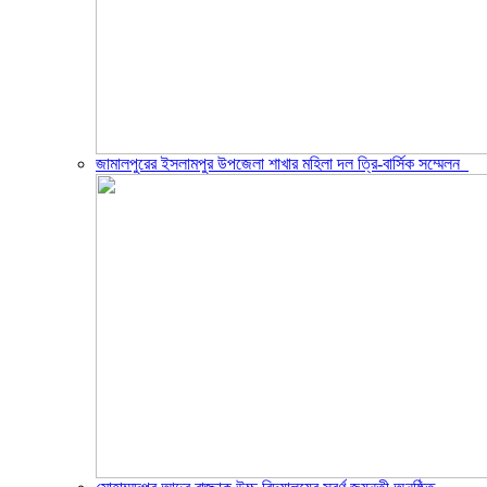
জামালপুরের ইসলামপুর উপজেলা শাখার মহিলা দল ত্রি-বার্সিক সম্মেলন