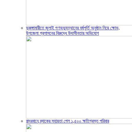
ভূরুঙ্গামারীতে জুলাই গণঅভ্যুত্থানের বর্ষপূর্তি অনুষ্ঠান নিয়ে ক্ষোভ,
উপজেলা প্রশাসনের বিরুদ্ধে উদাসীনতার অভিযোগ
বান্দরবানে ব্র্যাকের সহায়তা পেল ১,৫০০ ক্ষতিগ্রস্ত পরিবার