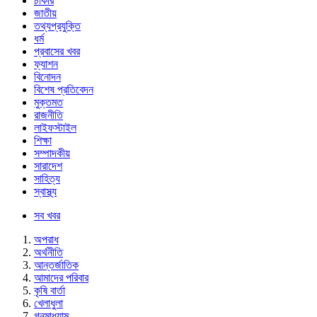
চাকরি
জাতীয়
তথ্যপ্রযুক্তি
ধর্ম
প্রবাসের খবর
ফ্যাশন
বিনোদন
বিশেষ প্রতিবেদন
মুক্তমত
রাজনীতি
লাইফস্টাইল
শিক্ষা
সম্পাদকীয়
সারাদেশ
সাহিত্য
স্বাস্থ্য
সব খবর
অপরাধ
অর্থনীতি
আন্তর্জাতিক
আমাদের পরিবার
কৃষি বার্তা
খেলাধুলা
গনমাধ্যাম