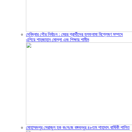
দেবিদ্বার পৌর নির্বাচন : মেয়র প্রার্থীদের হলফনামা বিশ্লেষণ সম্পদে
এগিয়ে শাহজাহান মোল্লা এবং শিক্ষায় শামীম
মোহাম্মদপুর সেরাজুল হক ক‌লে‌জে বঙ্গবন্ধুর ৪৮তম শাহাদাৎ বা‌র্ষিকী পা‌লিত