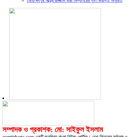
মোহাম্মদপুর আব্দুর রাজ্জাক উচ্চ বিদ্যালয়ের সুবর্ণ জয়ন্তী অনুষ্ঠিত
সম্পাদক ও প্রকাশক: মো: সাইফুল ইসলাম
gomtirbarta.com একটি জনপ্রিয় বাংলা নিউজ পোর্টাল। দেশ-বিদেশের সর্বশেষ ও