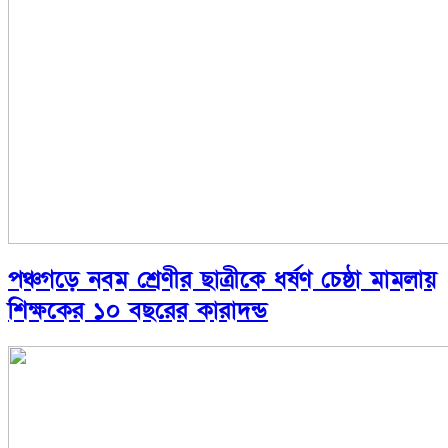
পঞ্চগড়ে নবম শ্রেণীর ছাত্রীকে ধর্ষণ চেষ্ঠা মামলায়
শিক্ষকের ১০ বছরের কারাদন্ড