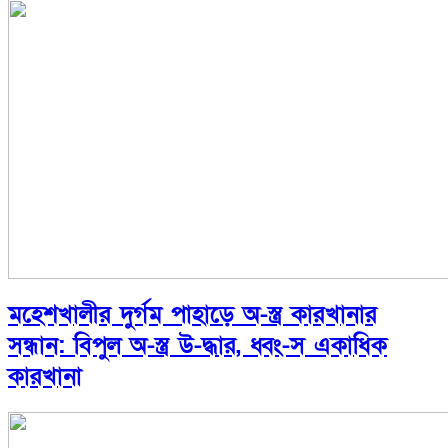
মহেশখালীর দুর্গম পাহাড়ে অ-স্ত্র কারখানার
সন্ধান: বিপুল অ-স্ত্র উ-দ্ধার, ধ্বং-স একাধিক
কারখানা