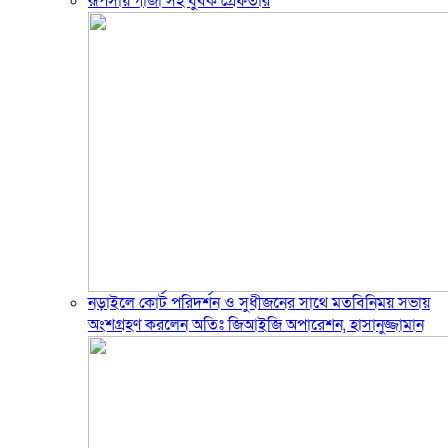
রূপসায় গাঁজা সহ যুবক গ্রেফতার
নড়াইলে কোর্ট পরিদর্শন ও সুধীজনের সাথে মতবিনিময় সভায়
অংশগ্রহণ করলেন অতিঃ জিআইজি অপারেশন, হাসানুজ্জামান