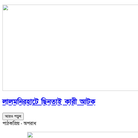
লালমনিরহাটে ছিনতাই কারী আটক
আরও পড়ুন
পাঠকপ্রিয় - অপরাধ