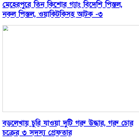
মেহেরপুরে তিন কিশোর গ্যাং বিদেশি পিস্তল,
নকল পিস্তল, ওয়াকিটকিসহ আটক -৩
বড়লেখায় চুরি যাওয়া দুটি গরু উদ্ধার, গরু চোর
চক্রের ৩ সদস্য গ্রেফতার