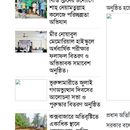
বিডি ক্লিনের উদ্যোগে
শাহ্ নেয়ামতুল্লাহ
অনুষ্ঠিত হ
কলেজে পরিচ্ছন্নতা
অভিযান
মীর নোয়াবুল
মেমোরিয়াল হাইস্কুলে
অর্ধবার্ষিক পরীক্ষার
ফলাফল বিতরণ ও
অভিভাবক সমাবেশ
অনুষ্ঠিত।
ভূরুঙ্গামারীতে জুলাই
গণঅভ্যুত্থান দিবসের
আলোচনা সভা ও
পুরুস্কার বিতরণ অনুষ্ঠিত
প্রধান অতি
কক্সবাজারে অতিবৃষ্টিতে
একাধিক স্থানে
সরকার বলে