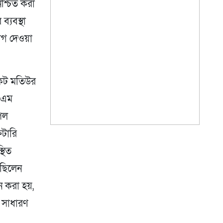
িশ্চিত করা
ব্যবস্থা
োগ দেওয়া
কেট মতিউর
ি.এম
পিল
েটারি
থিত
 ছিলেন
ন করা হয়,
 সাধারণ