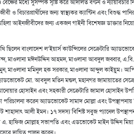
বেঞ্চের মধ্যে সুসম্পর্ক সৃষ্টি করে আদালত বণ্টন ও ন্যায়বিচার ন
ী ও বিচারপ্রার্থীদের জন্য স্বাস্থ্যকর ক্যান্টিন এবং বিশুদ্ধ পানির 
মহিলা আইনজীবীদের জন্য একজন গাইনী বিশেষজ্ঞ ডাক্তার নিয়
ি ছিলেন বাংলাদেশ ল’ইয়ার্স কাউন্সিলের সেক্রেটারি অ্যাডভো
্দ, মাওলানা মঈনউদ্দিন আহমদ, মাওলানা আবদুল জব্বার, এ.ব
মুন, মাওলানা মমিনুল হক সরকার, মাওলানা আব্দুল কাইয়ুম। আ
্যাডভোকেট মো. আবদুল মতিন মন্ডল, মহানগর জামায়াতের সেক্র
 মানোয়ার হোসাইন এবং সহকারী সেক্রেটারি জামাল হোসাইন উপস্
া পরিচালনা করেন অ্যাডভোকেট সামাদ মোল্লা এবং উপস্থাপনায়
 শাহাদাৎ আলী ইমন। ১৭ সদস্য বিশিষ্ট সবুজ প্যানেল উপস্থাপ
. হাফিজ মোল্লাহ সভাপতি এবং এডভোকেট মাইন উদ্দিন মিয়া
সেবে দায়িত্ব পালন করেন।