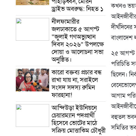
পাহাড়ধ্বস, মেরিন
কখনও ভয়ভীত
ড্রাইভ অবরুদ্ধ: নিহত ১
আইনজীবীরা 
নীলফামারীর
দীর্ঘদিনের
জলঢাকাতে ৫ আগস্ট
“জুলাই গণঅভ্যুত্থান
বাংলাদেশ ল
দিবস ২০২৬” উপলক্ষে
দোয়া ও আলোচনা সভা
২৫ আগস্ট 
অনুষ্ঠিত।
পরিচিতি সভ
‎কারো বক্তব্য প্রচার বন্ধ
ছিলেন। নির
রাখা যায় না, সরাইলে
বেনেভোলেন্ট
সংসদ সদস্য রুমিন
ফারহানা!
আগাম পরিশো
আইনজীবীদের 
আন্দিউড়া ইউনিয়নে
চেয়ারম্যান পদপ্রার্থী
বহুতল ভবন 
হিসেবে ভোটের মাঠে
সমিতির ভব
সক্রিয় মোত্তাকিম চৌধুরী