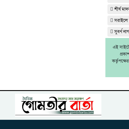
শীর্ষ ম
সরাইলে র
সুবর্ণ ন
এই সাইটে 
প্রক
কর্তৃপক্