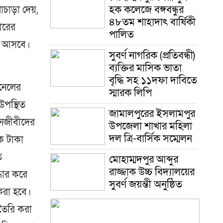
হক ক‌লে‌জে বঙ্গবন্ধুর
াচাড়া দেয়,
৪৮তম শাহাদাৎ বা‌র্ষিকী
ারের
পা‌লিত
না আসবে।
সুবর্ণ নাগরিক (প্রতিবন্ধী)
ব্যক্তির মাসিক ভাতা
বৃদ্ধি সহ ১১দফা দাবিতে
ানেলের
স্মারক লিপি
উপস্থিত
জামালপুরের ইসলামপুর
আইনজীবীদের
উপজেলা শাখার মহিলা
দল ত্রি-বার্সিক সম্মেলন
েক টাকা
ত
মোহাম্মদপুর আব্দুর
রাজ্জাক উচ্চ বিদ্যালয়ের
্ধার করে
সুবর্ণ জয়ন্তী অনুষ্ঠিত
করা হবে।
তৈরি করা