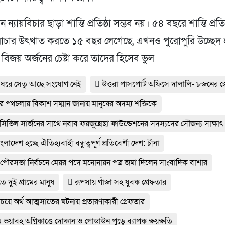
ন ন্যায়বিচার ছাড়া শান্তি প্রতিষ্ঠা সম্ভব নয়। ৫৪ বছরে শান্তি প্রতি
বৈরাচার উৎখাত করতে ১৫ বছর লেগেছে, এখনও পুরোপুরি উচ্ছেদ 
 বিজয় অর্জনের চেষ্টা করে তাদের হিসেব ভুল
 ধরে সেতু আছে সংযোগ নেই
উত্তরা পাসপোর্ট অফিসে দালালি- ৮জনের 
র পথচলায় বিকাশ সম্মান জানায় মানুষের অদম্য শক্তিকে
র সিভিল সার্জনের সাথে নবাব ফয়জুন্নেছা ফাউন্ডেশনের সদস্যদের সৌজন্য সাক্ষাৎ
ংলাদেশ হচ্ছে ঐতিহ্যবাহী বন্ধুত্বপূর্ণ প্রতিবেশী দেশ: চীনা
ার পৌরসভা নির্বচনে মেয়র পদে মনোনায়ন পত্র জমা দিলেন সাংবাদিক বাশার
তে দুই গ্রামের মানুষ
রূপসায় গাঁজা সহ যুবক গ্রেফতার
রিচয়ে অর্থ আত্মসাতের ঘটনায় প্রতারণাকারী গ্রেফতার
ভয়াবহ অগ্নিকাণ্ডে দোকান ও গোডাউন পুড়ে ব‍্যাপক ক্ষয়ক্ষতি