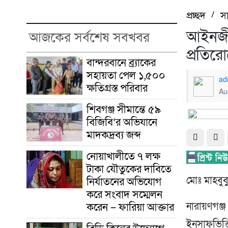
প্রচ্ছদ
/
স
আইনজীব
আজকের সর্বশেষ সবখবর
প্রতির
বান্দরবানে ব্র্যাকের
সহায়তা পেল ১,৫০০
ad
ক্ষতিগ্রস্ত পরিবার
Au
শিবগঞ্জ সীমান্তে ৫৯
বিজিবি’র অভিযানে
মাদকদ্রব্য জব্দ ​
নোয়াখালীতে ৭ লক্ষ
টাকা যৌতুকের দাবিতে
মোঃ মাহবুবু
নির্যাতনের অভিযোগ
করে সংবাদ সম্মেলন
করেন – ফারিয়া আক্তার
নারায়ণগঞ্জ
ইনসাফভিত্ত