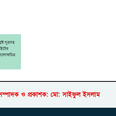
্ট সূত্রসহ
াইটের
আলোকচিত্র
সম্পাদক ও প্রকাশক: মো: সাইফুল ইসলাম