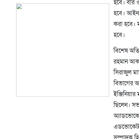
হবে। বার ও 
হবে। আইনজীব
করা হবে। 
হবে।
বিশেষ অতিথ
রহমান আকন
সিরাজুল মা
বিভাগের অ
ইঞ্জিনিয়ার
ছিলেন। সভ
অ্যাডভোকেট
এডভোকেট এ
সম্পাদক হি