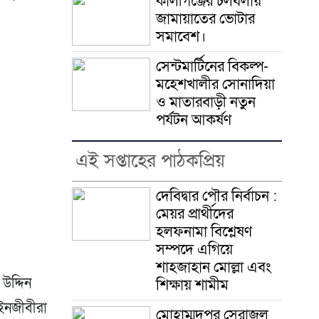
কালীগঞ্জের চলবলায়
জামায়াতের ভোটার
সমাবেশ।
সেন্টমার্টিনের বিকল্প-
মহেশখালীর সোনাদিয়া
ও মাতারবাড়ী নতুন
পর্যটন আকর্ষণ
এই সপ্তাহের পাঠকপ্রিয়
দেবিদ্বার পৌর নির্বাচন :
মেয়র প্রার্থীদের
হলফনামা বিশ্লেষণ
সম্পদে এগিয়ে
শাহজাহান মোল্লা এবং
উদ্দিন
শিক্ষায় শামীম
ইনজীবীরা
মোহাম্মদপুর সেরাজুল