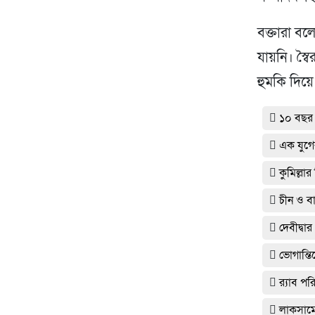
বক্তারা বলে
যায়নি। স্
হুমকি দিয়ে
১০ বছর
এক যুগে
কুমিল্লা
চীন ও বা
দেবীদ্ব
ভোগান্তি
র‌্যাব প
লাকসামে 