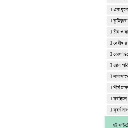
এক যুগে
কুমিল্লা
চীন ও বা
দেবীদ্ব
ভোগান্তি
র‌্যাব প
লাকসামে 
শীর্ষ ম
সরাইলে র
সুবর্ণ ন
এই সাইটে 