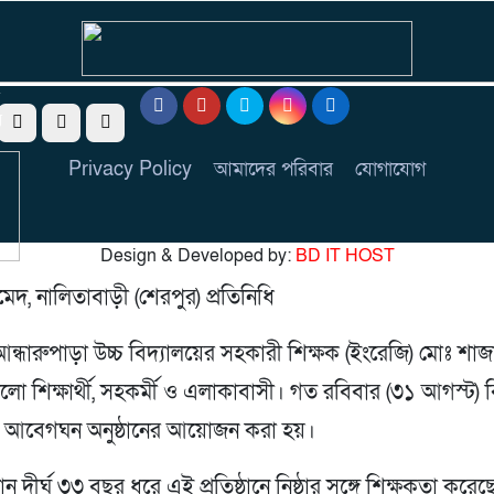
র
Privacy Policy
আমাদের পরিবার
যোগাযোগ
Design & Developed by:
BD IT HOST
দ, নালিতাবাড়ী (শেরপুর) প্রতিনিধি
ন্ধারুপাড়া উচ্চ বিদ্যালয়ের সহকারী শিক্ষক (ইংরেজি) মোঃ শা
লো শিক্ষার্থী, সহকর্মী ও এলাকাবাসী। গত রবিবার (৩১ আগস্ট) ব
 এক আবেগঘন অনুষ্ঠানের আয়োজন করা হয়।
 দীর্ঘ ৩৩ বছর ধরে এই প্রতিষ্ঠানে নিষ্ঠার সঙ্গে শিক্ষকতা করেছ