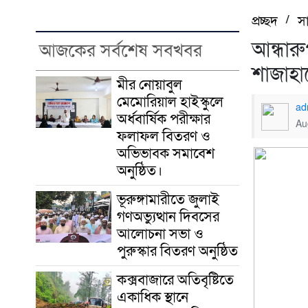
প্রচ্ছদ
/
স
আন্ধার
আজকের সর্বশেষ সবখবর
শাজাহা
মীর নোয়াবুল
মেমোরিয়াল হাইস্কুলে
ad
অর্ধবার্ষিক পরীক্ষার
Au
ফলাফল বিতরণ ও
অভিভাবক সমাবেশ
অনুষ্ঠিত।
ভূরুঙ্গামারীতে জুলাই
গণঅভ্যুত্থান দিবসের
আলোচনা সভা ও
পুরুস্কার বিতরণ অনুষ্ঠিত
কক্সবাজারে অতিবৃষ্টিতে
একাধিক স্থানে