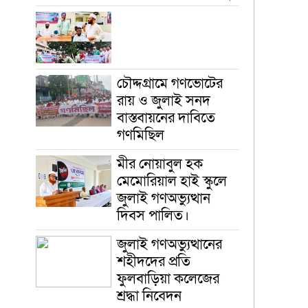
চৌদ্দগ্রামে গণভোটের
রায় ও জুলাই সনদ
বাস্তবায়নের দাবিতে
গণমিছিল
মীর নোয়াবুল হক
মেমোরিয়াল হাই স্কুলে
জুলাই গণঅভ্যুত্থান
দিবস পালিত।
জুলাই গণঅভ্যুত্থানের
শহীদদের প্রতি
ফুলবাড়িয়া কলেজের
শ্রদ্ধা নিবেদন