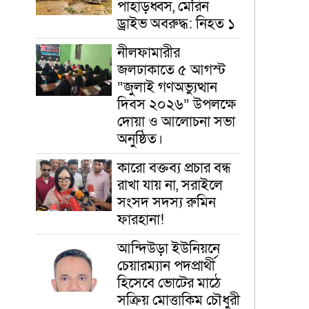
পাহাড়ধ্বস, মেরিন
ড্রাইভ অবরুদ্ধ: নিহত ১
নীলফামারীর
জলঢাকাতে ৫ আগস্ট
“জুলাই গণঅভ্যুত্থান
দিবস ২০২৬” উপলক্ষে
দোয়া ও আলোচনা সভা
অনুষ্ঠিত।
‎কারো বক্তব্য প্রচার বন্ধ
রাখা যায় না, সরাইলে
সংসদ সদস্য রুমিন
ফারহানা!
আন্দিউড়া ইউনিয়নে
চেয়ারম্যান পদপ্রার্থী
হিসেবে ভোটের মাঠে
সক্রিয় মোত্তাকিম চৌধুরী