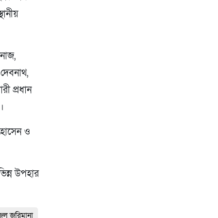
্থানীয়
ানাজ,
 দেবনাথ,
ী প্রধান
ী।
 হোসেন ও
ভিন্ন উপহার
জেল জরিমানা