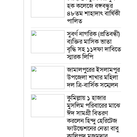
হক ক‌লে‌জে বঙ্গবন্ধুর
৪৮তম শাহাদাৎ বা‌র্ষিকী
পা‌লিত
সুবর্ণ নাগরিক (প্রতিবন্ধী)
ব্যক্তির মাসিক ভাতা
বৃদ্ধি সহ ১১দফা দাবিতে
স্মারক লিপি
জামালপুরের ইসলামপুর
উপজেলা শাখার মহিলা
দল ত্রি-বার্সিক সম্মেলন
কুমিল্লায় ১ হাজার
মুসলিম পরিবারের মাঝে
ঈদ সামগ্রী বিতরণ
করলেন হিন্দু হেরিটেজ
ফাউন্ডেশনের নেতা বাবু
কালিপদ মজুমদার