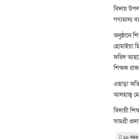
বিদায় উপলক্
গণ্যমান্য ব
অনুষ্ঠানে শ
হোমাইয়া হি
ফরিদ আহমে
শিক্ষক রাজ
এছাড়া অতি
আলহাজ্ব মো
বিদায়ী শিক
সামগ্রী প্র
১০ বছর