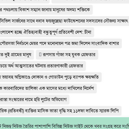
র পথচলায় বিকাশ সম্মান জানায় মানুষের অদম্য শক্তিকে
র সিভিল সার্জনের সাথে নবাব ফয়জুন্নেছা ফাউন্ডেশনের সদস্যদের সৌজন্য সাক্ষাৎ
ংলাদেশ হচ্ছে ঐতিহ্যবাহী বন্ধুত্বপূর্ণ প্রতিবেশী দেশ: চীনা
ার পৌরসভা নির্বচনে মেয়র পদে মনোনায়ন পত্র জমা দিলেন সাংবাদিক বাশার
তে দুই গ্রামের মানুষ
রূপসায় গাঁজা সহ যুবক গ্রেফতার
রিচয়ে অর্থ আত্মসাতের ঘটনায় প্রতারণাকারী গ্রেফতার
ভয়াবহ অগ্নিকাণ্ডে দোকান ও গোডাউন পুড়ে ব‍্যাপক ক্ষয়ক্ষতি
াদক কারবারিদের তালিকা এক মাসের মধ্যে দাখিলের নির্দেশ
াস্তা সংস্কারের নামে হরি লুটের অভিযোগ
াগরিক (প্রতিবন্ধী) ব্যক্তির মাসিক ভাতা বৃদ্ধি সহ ১১দফা দাবিতে স্মারক লিপি
নিজম্ব নিউজ তৈরির পাশাপাশি বিভিন্ন নিউজ সাইট থেকে খবর সংগ্রহ করে সংশ্লিষ