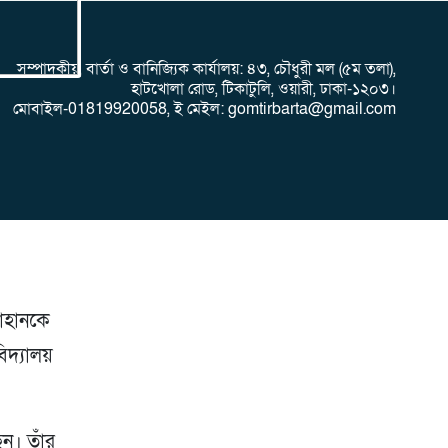
সম্পাদকীয়, বার্তা ও বানিজ্যিক কার্যালয়: ৪৩, চৌধুরী মল (৫ম তলা),
হাটখোলা রোড, টিকাটুলি, ওয়ারী, ঢাকা-১২০৩।
মোবাইল-01819920058, ই মেইল: gomtirbarta@gmail.com
জাহানকে
িদ্যালয়
েন। তাঁর