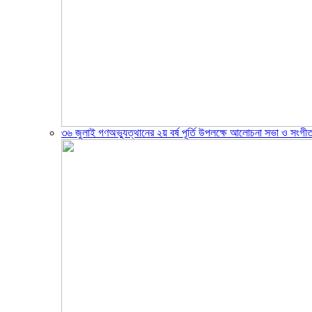
৩৬ জুলাই গণঅভ্যুত্থানের ২য় বর্ষ পূর্তি উপলক্ষে আলোচনা সভা ও সংগীত স