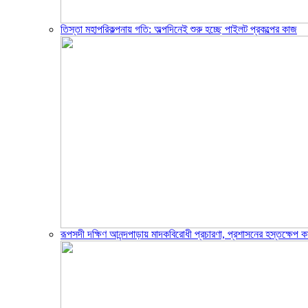
তিস্তা মহাপরিকল্পনায় গতি: অল্পদিনেই শুরু হচ্ছে পাইলট প্রকল্পের কাজ
রূপসদী দক্ষিণ আনন্দপাড়ায় মাদকবিরোধী প্রচারণা, প্রশাসনের হস্তক্ষেপ ক