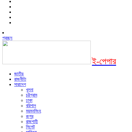
প্রচ্ছদ
ই-পেপার
জাতীয়
রাজনীতি
সারাদেশ
খুলনা
চট্টগ্রাম
ঢাকা
বরিশাল
ময়মনসিংহ
রংপুর
রাজশাহী
সিলেট