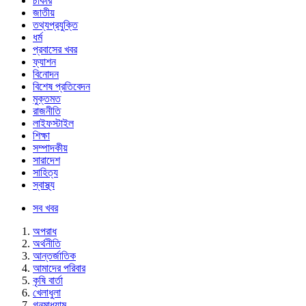
চাকরি
জাতীয়
তথ্যপ্রযুক্তি
ধর্ম
প্রবাসের খবর
ফ্যাশন
বিনোদন
বিশেষ প্রতিবেদন
মুক্তমত
রাজনীতি
লাইফস্টাইল
শিক্ষা
সম্পাদকীয়
সারাদেশ
সাহিত্য
স্বাস্থ্য
সব খবর
অপরাধ
অর্থনীতি
আন্তর্জাতিক
আমাদের পরিবার
কৃষি বার্তা
খেলাধুলা
গনমাধ্যাম