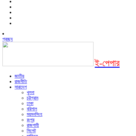
প্রচ্ছদ
ই-পেপার
জাতীয়
রাজনীতি
সারাদেশ
খুলনা
চট্টগ্রাম
ঢাকা
বরিশাল
ময়মনসিংহ
রংপুর
রাজশাহী
সিলেট