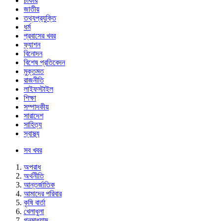
চাকরি
জাতীয়
তথ্যপ্রযুক্তি
ধর্ম
প্রবাসের খবর
ফ্যাশন
বিনোদন
বিশেষ প্রতিবেদন
মুক্তমত
রাজনীতি
লাইফস্টাইল
শিক্ষা
সম্পাদকীয়
সারাদেশ
সাহিত্য
স্বাস্থ্য
সব খবর
অপরাধ
অর্থনীতি
আন্তর্জাতিক
আমাদের পরিবার
কৃষি বার্তা
খেলাধুলা
গনমাধ্যাম