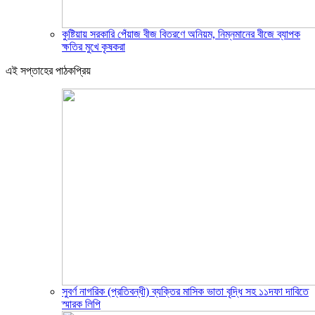
কুষ্টিয়ায় সরকারি পেঁয়াজ বীজ বিতরণে অনিয়ম, নিম্নমানের বীজে ব্যাপক
ক্ষতির মুখে কৃষকরা
এই সপ্তাহের পাঠকপ্রিয়
সুবর্ণ নাগরিক (প্রতিবন্ধী) ব্যক্তির মাসিক ভাতা বৃদ্ধি সহ ১১দফা দাবিতে
স্মারক লিপি