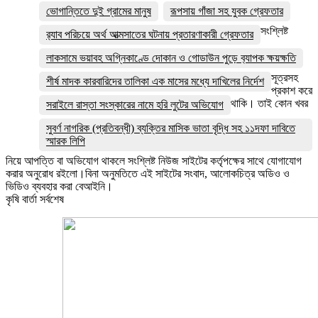
ভোগান্তিতে দুই গ্রামের মানুষ
রূপসায় গাঁজা সহ যুবক গ্রেফতার
সংশ্লিষ্ট
র‌্যাব পরিচয়ে অর্থ আত্মসাতের ঘটনায় প্রতারণাকারী গ্রেফতার
লাকসামে ভয়াবহ অগ্নিকাণ্ডে দোকান ও গোডাউন পুড়ে ব‍্যাপক ক্ষয়ক্ষতি
সূত্রসহ
শীর্ষ মাদক কারবারিদের তালিকা এক মাসের মধ্যে দাখিলের নির্দেশ
প্রকাশ করে
থাকি। তাই কোন খবর
সরাইলে রাস্তা সংস্কারের নামে হরি লুটের অভিযোগ
সুবর্ণ নাগরিক (প্রতিবন্ধী) ব্যক্তির মাসিক ভাতা বৃদ্ধি সহ ১১দফা দাবিতে
স্মারক লিপি
নিয়ে আপত্তি বা অভিযোগ থাকলে সংশ্লিষ্ট নিউজ সাইটের কর্তৃপক্ষের সাথে যোগাযোগ
করার অনুরোধ রইলো।বিনা অনুমতিতে এই সাইটের সংবাদ, আলোকচিত্র অডিও ও
ভিডিও ব্যবহার করা বেআইনি।
কৃষি বার্তা সর্বশেষ