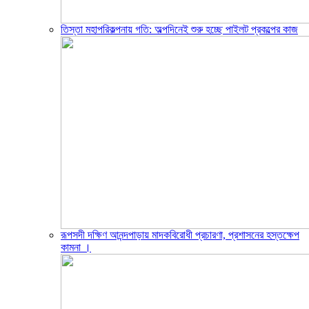
তিস্তা মহাপরিকল্পনায় গতি: অল্পদিনেই শুরু হচ্ছে পাইলট প্রকল্পের কাজ
রূপসদী দক্ষিণ আনন্দপাড়ায় মাদকবিরোধী প্রচারণা, প্রশাসনের হস্তক্ষেপ
কামনা ‎।