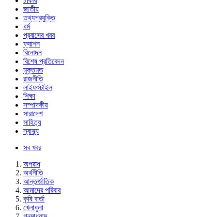
চাকরি
জাতীয়
তথ্যপ্রযুক্তি
ধর্ম
প্রবাসের খবর
ফ্যাশন
বিনোদন
বিশেষ প্রতিবেদন
মুক্তমত
রাজনীতি
লাইফস্টাইল
শিক্ষা
সম্পাদকীয়
সারাদেশ
সাহিত্য
স্বাস্থ্য
সব খবর
অপরাধ
অর্থনীতি
আন্তর্জাতিক
আমাদের পরিবার
কৃষি বার্তা
খেলাধুলা
গনমাধ্যাম