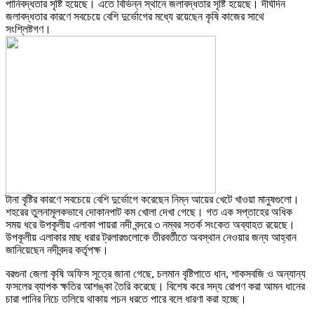
পানিবদ্ধতার সৃষ্টি হয়েছে। এতে বিভিন্ন স্থানে জলাবদ্ধতার সৃষ্টি হয়েছে। দীর্ঘদিন
জলাবদ্ধতার কারণে সবচেয়ে বেশি দুর্ভোগের মধ্যে রয়েছেন কৃষি কাজের সাথে
সংশ্লিষ্টগণ।
টানা বৃষ্টির কারণে সবচেয়ে বেশি দুর্ভোগে করেছেন নিম্ন আয়ের খেটে খাওয়া মানুষগুলো।
শহরের তুলনামূলকভাবে দোকানপাট কম খোলা দেখা গেছে। গত এক সপ্তাহের অধিক
সময় ধরে উপকূলীয় এলাকা পায়রা নদী বন্দরে ৩ নম্বর সতর্ক সংকেত অব্যাহত রয়েছে।
উপকূলীয় এলাকার মাছ ধরার ট্রলারগুলোকে তীরবর্তীতে অবস্থান নেওয়ার জন্য আহ্বান
জানিয়েছেন নদীবন্দর কর্তৃপক্ষ।
বরগুনা জেলা কৃষি অফিস সূত্রে জানা গেছে, চলমান বৃষ্টিপাতে ধান, শাকসবজি ও অন্যান্য
ফসলের ব্যাপক ক্ষতির আশঙ্কা তৈরি করেছে। বিশেষ করে সদ্য রোপণ করা আমন ধানের
চারা পানির নিচে তলিয়ে থাকায় পচন ধরতে পারে বলে ধারণা করা হচ্ছে।