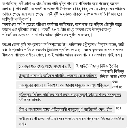
অপরদিকে, নদী-নালা ও খাল-বিলের পানি বৃদ্ধি পাওয়ায় পানিমগ্ন হয়ে পড়েছে অনেক
এলাকা। পাথরঘাটা, আমতলী ও তালতলী উপজেলার কিছু কিছু স্থানে মাছের ঘের পানিতে
তলিয়ে গেছে বলে জানা গেছে। এই বৃষ্টি অব্যাহত থাকলে ব্যাপক ক্ষয়ক্ষতি শিকার হবে
সংশ্লিষ্ট ব্যক্তিবর্গ।
আবহাওয়া অধিদপ্তরের বরিশাল কার্যালয় জানিয়েছে, বঙ্গোপসাগরে সক্রিয় মৌসুমি বায়ুর
কারণে এই বৃষ্টিপাত হচ্ছে। পরবর্তী ৪৮ ঘণ্টার মধ্যে আবহাওয়ার উল্লেখযোগ্য
পরিবর্তনের সম্ভাবনা না থাকায় আরও বৃষ্টিপাতের পূর্বাভাস রয়েছে।
বরগুনা জেলা কৃষি সম্প্রসারণ অধিদপ্তরের উপ-পরিচালক রথীন্দ্রনাথ বিশ্বাস বলেন, ভারী
বর্ষণের প্রভাবে পানিতে বরগুনার নিন্মাঞ্চল প্লাবিত হয়েছে। এতে কৃষকের আমন ফসলের
বীজতলা পানিতে তলীয়ে গেছে। তাই আগাম আমন ফসল পাওয়ার সম্ভাবনা খুবই কম।
১০ বছর ধরে সেতু আছে সংযোগ নেই
এই সাইটে নিজম্ব নিউজ তৈরির
পাশাপাশি বিভিন্ন
উত্তরা পাসপোর্ট অফিসে দালালি- ৮জনের জেল জরিমানা
নিউজ সাইট থেকে
খবর
এক যুগের পথচলায় বিকাশ সম্মান জানায় মানুষের অদম্য শক্তিকে
সংগ্রহ
কুমিল্লার সিভিল সার্জনের সাথে নবাব ফয়জুন্নেছা ফাউন্ডেশনের সদস্যদের
সৌজন্য সাক্ষাৎ
করে
চীন ও বাংলাদেশ হচ্ছে ঐতিহ্যবাহী বন্ধুত্বপূর্ণ প্রতিবেশী দেশ: চীনা
দেবীদ্বার পৌরসভা নির্বচনে মেয়র পদে মনোনায়ন পত্র জমা দিলেন সাংবাদিক
বাশার