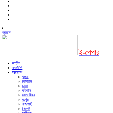
প্রচ্ছদ
ই-পেপার
জাতীয়
রাজনীতি
সারাদেশ
খুলনা
চট্টগ্রাম
ঢাকা
বরিশাল
ময়মনসিংহ
রংপুর
রাজশাহী
সিলেট