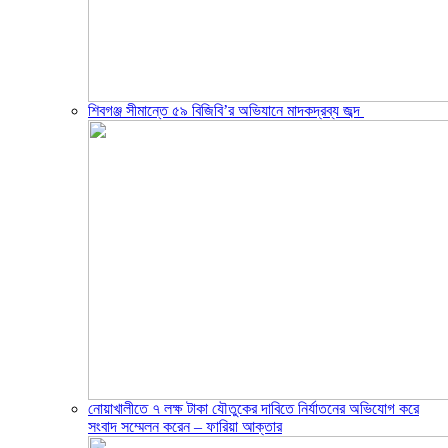
শিবগঞ্জ সীমান্তে ৫৯ বিজিবি’র অভিযানে মাদকদ্রব্য জব্দ ​
নোয়াখালীতে ৭ লক্ষ টাকা যৌতুকের দাবিতে নির্যাতনের অভিযোগ করে
সংবাদ সম্মেলন করেন – ফারিয়া আক্তার