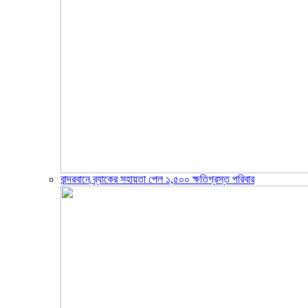
বান্দরবানে ব্র্যাকের সহায়তা পেল ১,৫০০ ক্ষতিগ্রস্ত পরিবার