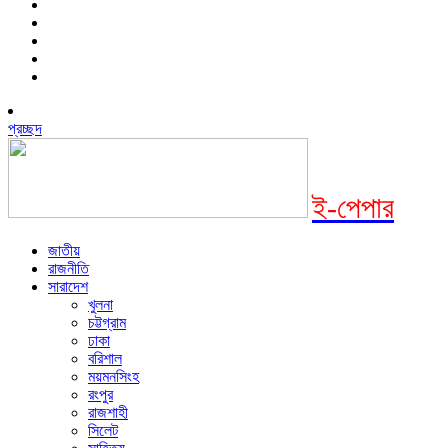
প্রচ্ছদ
ই-পেপার
জাতীয়
রাজনীতি
সারাদেশ
খুলনা
চট্টগ্রাম
ঢাকা
বরিশাল
ময়মনসিংহ
রংপুর
রাজশাহী
সিলেট