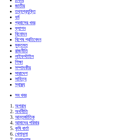
চাকরি
জাতীয়
তথ্যপ্রযুক্তি
ধর্ম
প্রবাসের খবর
ফ্যাশন
বিনোদন
বিশেষ প্রতিবেদন
মুক্তমত
রাজনীতি
লাইফস্টাইল
শিক্ষা
সম্পাদকীয়
সারাদেশ
সাহিত্য
স্বাস্থ্য
সব খবর
অপরাধ
অর্থনীতি
আন্তর্জাতিক
আমাদের পরিবার
কৃষি বার্তা
খেলাধুলা
গনমাধ্যাম