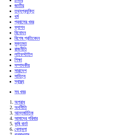
চাকরি
জাতীয়
তথ্যপ্রযুক্তি
ধর্ম
প্রবাসের খবর
ফ্যাশন
বিনোদন
বিশেষ প্রতিবেদন
মুক্তমত
রাজনীতি
লাইফস্টাইল
শিক্ষা
সম্পাদকীয়
সারাদেশ
সাহিত্য
স্বাস্থ্য
সব খবর
অপরাধ
অর্থনীতি
আন্তর্জাতিক
আমাদের পরিবার
কৃষি বার্তা
খেলাধুলা
গনমাধ্যাম