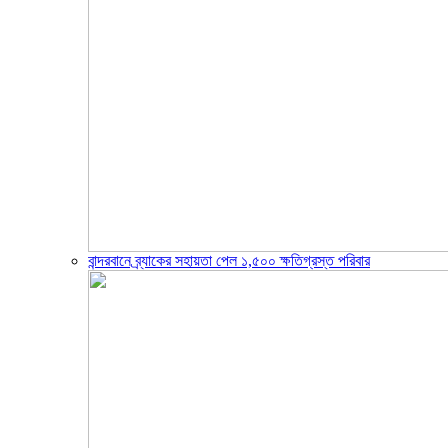
বান্দরবানে ব্র্যাকের সহায়তা পেল ১,৫০০ ক্ষতিগ্রস্ত পরিবার