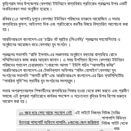
কুড়িগ্রাম সদর উপজেলার বেলগাছা ইউনিয়নে বাল্যবিবাহ প্রতিরোধ প্রকল্পের উপর একটি
অবহিতকরণ সভা অনুষ্ঠিত হয়েছে।
রবিবার (২৪ আগস্ট) দুপুরে বেলগাছা ইউনিয়ন পরিষদের হলরুমে আয়োজিত এ সভায়
বাল্যবিয়ের কুফল, আইনগত দিক এবং প্রতিরোধে করণীয় বিষয়ে বিস্তারিত আলোচনা করা
হয়।
আরডিআরএস বাংলাদেশ-এর ‘চাইল্ড নট ব্রাইড (সিএনবি)’ প্রকল্পের সহযোগিতায় এ
অনুষ্ঠানের আয়োজন করে বেলগাছা যুব সংগঠন ।
প্রকল্পের সভাপতি “রাফি ইসলাম-এর সঞ্চালনায় অনুষ্ঠানে বক্তারা বাল্যবিয়ে রোধে
সম্মিলিতভাবে কাজ করার আহ্বান জানান। এ সময় উপস্থিত ছিলেন বেলগাছা ইউনিয়ন
পরিষদের প্যানেল চেয়ারম্যান “খোরশেদ আলম ” ইউপি সচিব “আলমগীর কবির”
আরডিআরএস বাংলাদেশ-এর টেকনিক্যাল অফিসার “মমিন হোসাইন”বেলগাছা যুব
সংগঠনের সভাপতি “মালতী রানী”এবং আরডিআরএস বাংলাদেশ-এর ফিল্ড ফ্যাসিলিটেটর
“সাবরিনা সুমি”সহ স্থানীয় যুব সংগঠনের সদস্যবৃন্দ।
সভায় অপ্রাপ্তবয়স্ক শিক্ষার্থীদের বাল্যবিয়ের শিকার হওয়া থেকে রক্ষা করতে এবং গ্রামীণ
সমাজে এই কুপ্রথা প্রতিরোধে কার্যকর পদক্ষেপ ও সচেতনতা বৃদ্ধির উপর বিশেষ গুরুত্ব
আরোপ করা হয়।
১০ বছর ধরে সেতু আছে সংযোগ নেই
এই সাইটে নিজম্ব নিউজ তৈরির
পাশাপাশি বিভিন্ন
উত্তরা পাসপোর্ট অফিসে দালালি- ৮জনের জেল জরিমানা
নিউজ সাইট থেকে
খবর