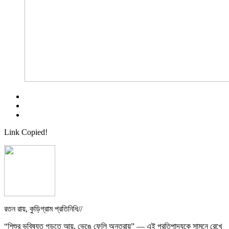
Link Copied!
রতন রায়, কুড়িগ্রাম প্রতিনিধি//
“শিশুর ভবিষ্যত গড়তে আয়, ভেঙে ফেলি অন্তরায়” — এই প্রতিপাদ্যকে সামনে রেখে