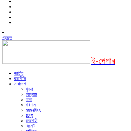
প্রচ্ছদ
ই-পেপার
জাতীয়
রাজনীতি
সারাদেশ
খুলনা
চট্টগ্রাম
ঢাকা
বরিশাল
ময়মনসিংহ
রংপুর
রাজশাহী
সিলেট