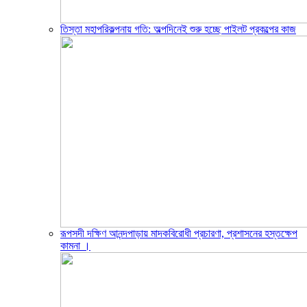
তিস্তা মহাপরিকল্পনায় গতি: অল্পদিনেই শুরু হচ্ছে পাইলট প্রকল্পের কাজ
রূপসদী দক্ষিণ আনন্দপাড়ায় মাদকবিরোধী প্রচারণা, প্রশাসনের হস্তক্ষেপ
কামনা ‎।