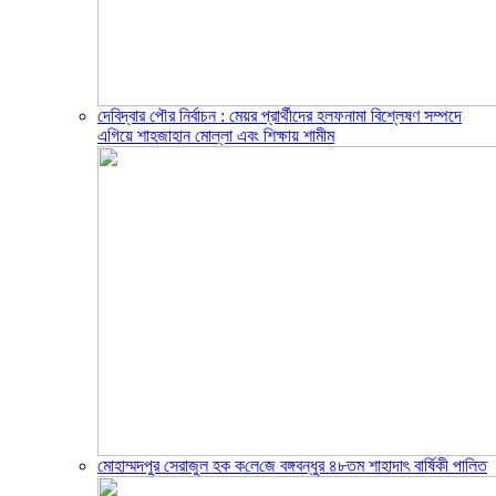
দেবিদ্বার পৌর নির্বাচন : মেয়র প্রার্থীদের হলফনামা বিশ্লেষণ সম্পদে
এগিয়ে শাহজাহান মোল্লা এবং শিক্ষায় শামীম
মোহাম্মদপুর সেরাজুল হক ক‌লে‌জে বঙ্গবন্ধুর ৪৮তম শাহাদাৎ বা‌র্ষিকী পা‌লিত