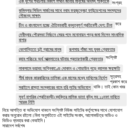
এক যুগের পথচলায় বিকাশ সম্মান জানায় মানুষের অদম্য শক্তিকে
সংগ্রহ
কুমিল্লার সিভিল সার্জনের সাথে নবাব ফয়জুন্নেছা ফাউন্ডেশনের সদস্যদের
সৌজন্য সাক্ষাৎ
করে
চীন ও বাংলাদেশ হচ্ছে ঐতিহ্যবাহী বন্ধুত্বপূর্ণ প্রতিবেশী দেশ: চীনা
দেবীদ্বার পৌরসভা নির্বচনে মেয়র পদে মনোনায়ন পত্র জমা দিলেন সাংবাদিক
বাশার
ভোগান্তিতে দুই গ্রামের মানুষ
রূপসায় গাঁজা সহ যুবক গ্রেফতার
সংশ্লিষ্ট
র‌্যাব পরিচয়ে অর্থ আত্মসাতের ঘটনায় প্রতারণাকারী গ্রেফতার
লাকসামে ভয়াবহ অগ্নিকাণ্ডে দোকান ও গোডাউন পুড়ে ব‍্যাপক ক্ষয়ক্ষতি
সূত্রসহ
শীর্ষ মাদক কারবারিদের তালিকা এক মাসের মধ্যে দাখিলের নির্দেশ
প্রকাশ করে
থাকি। তাই কোন খবর
সরাইলে রাস্তা সংস্কারের নামে হরি লুটের অভিযোগ
সুবর্ণ নাগরিক (প্রতিবন্ধী) ব্যক্তির মাসিক ভাতা বৃদ্ধি সহ ১১দফা দাবিতে
স্মারক লিপি
নিয়ে আপত্তি বা অভিযোগ থাকলে সংশ্লিষ্ট নিউজ সাইটের কর্তৃপক্ষের সাথে যোগাযোগ
করার অনুরোধ রইলো।বিনা অনুমতিতে এই সাইটের সংবাদ, আলোকচিত্র অডিও ও
ভিডিও ব্যবহার করা বেআইনি।
সারাদেশ সর্বশেষ