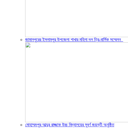
জামালপুরের ইসলামপুর উপজেলা শাখার মহিলা দল ত্রি-বার্সিক সম্মেলন
মোহাম্মদপুর আব্দুর রাজ্জাক উচ্চ বিদ্যালয়ের সুবর্ণ জয়ন্তী অনুষ্ঠিত