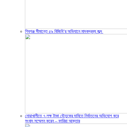
শিবগঞ্জ সীমান্তে ৫৯ বিজিবি’র অভিযানে মাদকদ্রব্য জব্দ ​
নোয়াখালীতে ৭ লক্ষ টাকা যৌতুকের দাবিতে নির্যাতনের অভিযোগ করে
সংবাদ সম্মেলন করেন – ফারিয়া আক্তার