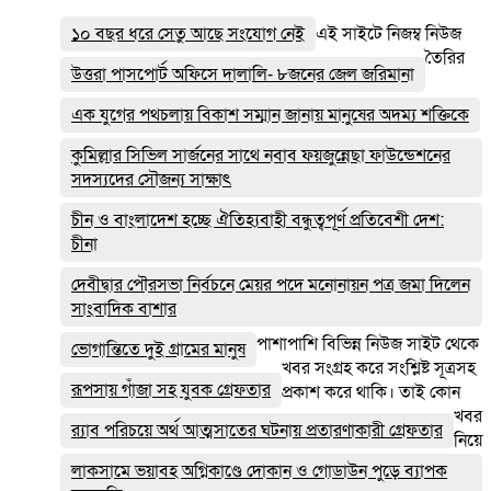
১০ বছর ধরে সেতু আছে সংযোগ নেই
এই সাইটে নিজম্ব নিউজ
তৈরির
উত্তরা পাসপোর্ট অফিসে দালালি- ৮জনের জেল জরিমানা
এক যুগের পথচলায় বিকাশ সম্মান জানায় মানুষের অদম্য শক্তিকে
কুমিল্লার সিভিল সার্জনের সাথে নবাব ফয়জুন্নেছা ফাউন্ডেশনের
সদস্যদের সৌজন্য সাক্ষাৎ
চীন ও বাংলাদেশ হচ্ছে ঐতিহ্যবাহী বন্ধুত্বপূর্ণ প্রতিবেশী দেশ:
চীনা
দেবীদ্বার পৌরসভা নির্বচনে মেয়র পদে মনোনায়ন পত্র জমা দিলেন
সাংবাদিক বাশার
পাশাপাশি বিভিন্ন নিউজ সাইট থেকে
ভোগান্তিতে দুই গ্রামের মানুষ
খবর সংগ্রহ করে সংশ্লিষ্ট সূত্রসহ
রূপসায় গাঁজা সহ যুবক গ্রেফতার
প্রকাশ করে থাকি। তাই কোন
খবর
র‌্যাব পরিচয়ে অর্থ আত্মসাতের ঘটনায় প্রতারণাকারী গ্রেফতার
নিয়ে
লাকসামে ভয়াবহ অগ্নিকাণ্ডে দোকান ও গোডাউন পুড়ে ব‍্যাপক