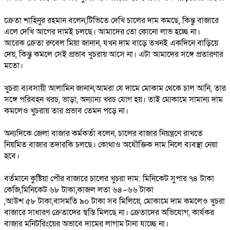
‎ক্রেতা শাহিনুর রহমান বলেন,টিভিতে দেখি চালের দাম কমছে, কিন্তু বাজারে
এলে দেখি আগের দামই চলছে। আমাদের তো কোনো লাভ হচ্ছে না।
‎আরেক ক্রেতা রুবেল মিয়া জানান, যখন দাম বাড়ে তখনই একদিনে বাড়িয়ে
দেয়, কিন্তু কমলে সেই প্রভাব খুচরায় আসে না। এটা আমাদের সঙ্গে প্রতারণার
মতো।
‎খুচরা ব্যবসায়ী আলামিন জানান,আমরা যে দামে মোকাম থেকে চাল আনি, তার
সঙ্গে পরিবহন খরচ, ভাড়া, অন্যান্য খরচ যোগ হয়। তাই মোকামে সামান্য দাম
কমলেও খুচরায় তার প্রভাব তেমন পড়ে না।
‎অন্যদিকে জেলা বাজার কর্মকর্তা বলেন, চালের বাজার নিয়ন্ত্রণে রাখতে
নিয়মিত বাজার তদারকি চলছে। কোথাও অযৌক্তিক দাম নিলে ব্যবস্থা নেয়া
হবে।
‎বর্তমানে কুষ্টিয়া পৌর বাজারে চালের খুচরা দাম: মিনিকেট সুপার ৭৪ টাকা
কেজি,মিনিকেট ৬৮ টাকা,কাজল লতা ৬৪–৬৬ টাকা
‎,আউশ ৫৮ টাকা,বাসমতি ৯০ টাকা সব মিলিয়ে, মোকামে দাম কমলেও খুচরা
বাজারে সাধারণ ক্রেতাদের স্বস্তি মিলছে না। ক্রেতাদের অভিযোগ, কার্যকর
বাজার মনিটরিংয়ের অভাবে দামের লাগাম টানা যাচ্ছে না।