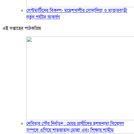
সেন্টমার্টিনের বিকল্প- মহেশখালীর সোনাদিয়া ও মাতারবাড়ী
নতুন পর্যটন আকর্ষণ
এই সপ্তাহের পাঠকপ্রিয়
দেবিদ্বার পৌর নির্বাচন : মেয়র প্রার্থীদের হলফনামা বিশ্লেষণ
সম্পদে এগিয়ে শাহজাহান মোল্লা এবং শিক্ষায় শামীম