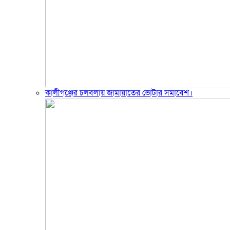
কালীগঞ্জের চলবলায় জামায়াতের ভোটার সমাবেশ।