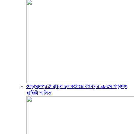
মোহাম্মদপুর সেরাজুল হক ক‌লে‌জে বঙ্গবন্ধুর ৪৮তম শাহাদাৎ
বা‌র্ষিকী পা‌লিত