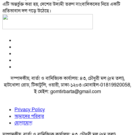
এটি অন্তর্ভুক্ত করা হয়, দেশের উদ্যমী তরুণ সাংবাদিকদের নিয়ে একটি
প্রতিভাবান দল গড়ে উঠেছে।
সম্পাদকীয়, বার্তা ও বানিজ্যিক কার্যালয়: ৪৩, চৌধুরী মল (৫ম তলা),
হাটখোলা রোড, টিকাটুলি, ওয়ারী, ঢাকা-১২০৩।মোবাইল-01819920058,
ই মেইল: gomtirbarta@gmail.com
Privacy Policy
আমাদের পরিবার
যোগাযোগ
সম্পাদকীয়, বার্তা ও বানিজ্যিক কার্যালয়: ৪৩, চৌধুরী মল (৫ম তলা),