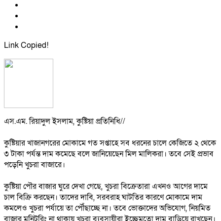
Link Copied!
‎এস.এম. রিয়াদুল ইসলাম, কুষ্টিয়া প্রতিনিধি//
‎কুষ্টিয়ার খাজানগরের মোকামে গত সপ্তাহে সব ধরনের চালে কেজিতে ২ থেকে
৩ টাকা পর্যন্ত দাম কমেছে বলে জানিয়েছেন মিল মালিকরা। তবে সেই প্রভাব
পড়েনি খুচরা বাজারে।
‎কুষ্টিয়া পৌর বাজার ঘুরে দেখা গেছে, খুচরা বিক্রেতারা এখনও আগের দামে
চাল বিক্রি করছেন। তাদের দাবি, সরবরাহ ঘাটতির কারণে মোকামে দাম
কমলেও খুচরা পর্যায়ে তা পৌঁছাচ্ছে না। তবে ভোক্তাদের অভিযোগ, নিয়মিত
বাজার মনিটরিং না থাকায় খুচরা ব্যবসায়ীরা ইচ্ছেমতো দাম বাড়িয়ে রাখছেন।