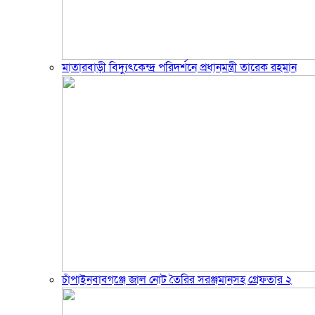
মাতারবাড়ী বিদ্যুৎকেন্দ্র পরিদর্শনে প্রধানমন্ত্রী তারেক রহমান
চাঁপাইনবাবগঞ্জে জাল নোট তৈরির সরঞ্জমানসহ গ্রেফতার ২