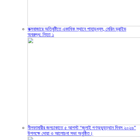
কক্সবাজারে অতিবৃষ্টিতে একাধিক স্থানে পাহাড়ধ্বস, মেরিন ড্রাইভ
অবরুদ্ধ: নিহত ১
নীলফামারীর জলঢাকাতে ৫ আগস্ট “জুলাই গণঅভ্যুত্থান দিবস ২০২৬”
উপলক্ষে দোয়া ও আলোচনা সভা অনুষ্ঠিত।