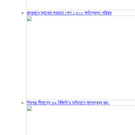
বান্দরবানে ব্র্যাকের সহায়তা পেল ১,৫০০ ক্ষতিগ্রস্ত পরিবার
শিবগঞ্জ সীমান্তে ৫৯ বিজিবি’র অভিযানে মাদকদ্রব্য জব্দ ​