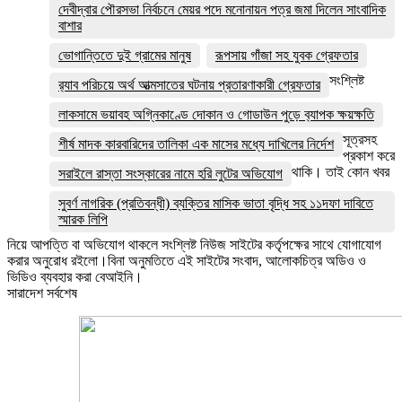
দেবীদ্বার পৌরসভা নির্বচনে মেয়র পদে মনোনায়ন পত্র জমা দিলেন সাংবাদিক
বাশার
ভোগান্তিতে দুই গ্রামের মানুষ
রূপসায় গাঁজা সহ যুবক গ্রেফতার
সংশ্লিষ্ট
র‌্যাব পরিচয়ে অর্থ আত্মসাতের ঘটনায় প্রতারণাকারী গ্রেফতার
লাকসামে ভয়াবহ অগ্নিকাণ্ডে দোকান ও গোডাউন পুড়ে ব‍্যাপক ক্ষয়ক্ষতি
সূত্রসহ
শীর্ষ মাদক কারবারিদের তালিকা এক মাসের মধ্যে দাখিলের নির্দেশ
প্রকাশ করে
থাকি। তাই কোন খবর
সরাইলে রাস্তা সংস্কারের নামে হরি লুটের অভিযোগ
সুবর্ণ নাগরিক (প্রতিবন্ধী) ব্যক্তির মাসিক ভাতা বৃদ্ধি সহ ১১দফা দাবিতে
স্মারক লিপি
নিয়ে আপত্তি বা অভিযোগ থাকলে সংশ্লিষ্ট নিউজ সাইটের কর্তৃপক্ষের সাথে যোগাযোগ
করার অনুরোধ রইলো।বিনা অনুমতিতে এই সাইটের সংবাদ, আলোকচিত্র অডিও ও
ভিডিও ব্যবহার করা বেআইনি।
সারাদেশ সর্বশেষ