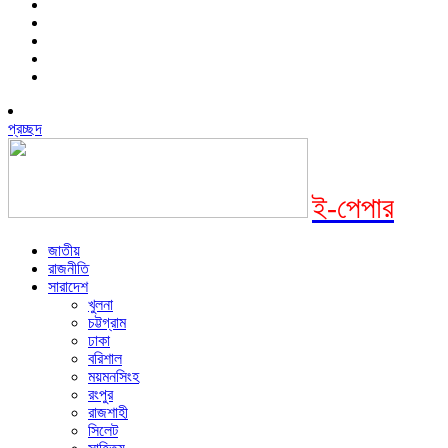
প্রচ্ছদ
ই-পেপার
জাতীয়
রাজনীতি
সারাদেশ
খুলনা
চট্টগ্রাম
ঢাকা
বরিশাল
ময়মনসিংহ
রংপুর
রাজশাহী
সিলেট