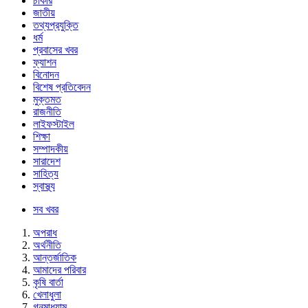
চাকরি
জাতীয়
তথ্যপ্রযুক্তি
ধর্ম
প্রবাসের খবর
ফ্যাশন
বিনোদন
বিশেষ প্রতিবেদন
মুক্তমত
রাজনীতি
লাইফস্টাইল
শিক্ষা
সম্পাদকীয়
সারাদেশ
সাহিত্য
স্বাস্থ্য
সব খবর
অপরাধ
অর্থনীতি
আন্তর্জাতিক
আমাদের পরিবার
কৃষি বার্তা
খেলাধুলা
গনমাধ্যাম