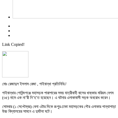
Link Copied!
মোঃ রেজাদুল ইসলাম রেজা , গাইবান্ধা প্রতিনিধি//
গাইবান্ধার গোবিন্দগঞ্জে মহাসড়ক পারাপারের সময় যাত্রীবাহী বাসের ধাক্কায় মরিয়ম বেগম
(৩৫) নামে এক না’রী নি’হ’ত হয়েছেন। এ ঘটনার এলাকাবাসী সড়ক অবরোধ করেন।
সোমবার (১ সেপ্টেম্বর) বেলা ৩টার দিকে রংপুর-ঢাকা মহাসড়কের পৌর এলাকার পান্থাপাড়া
উচ্চ বিদ্যালয়ের সামনে এ দুর্ঘটনা ঘটে।