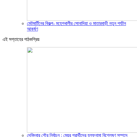
সেন্টমার্টিনের বিকল্প- মহেশখালীর সোনাদিয়া ও মাতারবাড়ী নতুন পর্যটন
আকর্ষণ
এই সপ্তাহের পাঠকপ্রিয়
দেবিদ্বার পৌর নির্বাচন : মেয়র প্রার্থীদের হলফনামা বিশ্লেষণ সম্পদে