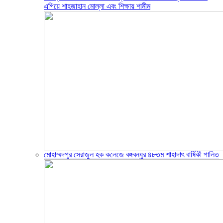
এগিয়ে শাহজাহান মোল্লা এবং শিক্ষায় শামীম
মোহাম্মদপুর সেরাজুল হক ক‌লে‌জে বঙ্গবন্ধুর ৪৮তম শাহাদাৎ বা‌র্ষিকী পা‌লিত