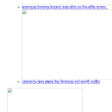
জামালপুরের ইসলামপুর উপজেলা শাখার মহিলা দল ত্রি-বার্সিক সম্মেলন
মোহাম্মদপুর আব্দুর রাজ্জাক উচ্চ বিদ্যালয়ের সুবর্ণ জয়ন্তী অনুষ্ঠিত