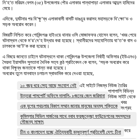
নি’হ’ত মরিয়ম বেগম (৩৫) উপজেলার পৌর এলাকার পান্থাপাড়া এলাকার আব্দুল হামিদের
মেয়ে।
এদিকে, দুর্ঘটনার পর বি’ক্ষু’ব্ধ এলাকাবাসী বাসটি ভাঙচুর করাসহ মহাসড়কে বি’ক্ষো’ভ ও
সড়ক অবরোধ করেন।
বিষয়টি নিশ্চিত করে গোবিন্দগঞ্জ হাইওয়ে থানার ওসি মোজাফফর হোসেন বলেন, ‘খবর পেয়ে
ঘটনাস্থল থেকে ম’র’দে’হ উদ্ধার করা হয়েছে। স্থানীয়দের সহযোগিতায় ঘা’ত’ক বাস ও
চালককে আ’ট’ক করা হয়েছে।
এ বিষয়ে জানতে চাইলে ঘটনাস্থলে থাকা গোবিন্দগঞ্জ উপজেলা নির্বাহী অফিসার (ইউএনও)
সৈয়দা ইয়াসমিন সুলতানা দৈনিক সত্য কন্ঠ প্রতিবেদন কে বলেন, ‘সড়ক অবরোধ করে
থাকা বিক্ষুব্ধ জনতাকে শান্ত করা হয়েছে।
অবরোধ তুলে যানবাহন চলাচল স্বাভাবিক করে দেওয়া হয়েছে,
১০ বছর ধরে সেতু আছে সংযোগ নেই
এই সাইটে নিজম্ব নিউজ তৈরির
পাশাপাশি বিভিন্ন
উত্তরা পাসপোর্ট অফিসে দালালি- ৮জনের জেল জরিমানা
নিউজ সাইট থেকে
খবর
এক যুগের পথচলায় বিকাশ সম্মান জানায় মানুষের অদম্য শক্তিকে
সংগ্রহ
কুমিল্লার সিভিল সার্জনের সাথে নবাব ফয়জুন্নেছা ফাউন্ডেশনের সদস্যদের
সৌজন্য সাক্ষাৎ
করে
চীন ও বাংলাদেশ হচ্ছে ঐতিহ্যবাহী বন্ধুত্বপূর্ণ প্রতিবেশী দেশ: চীনা