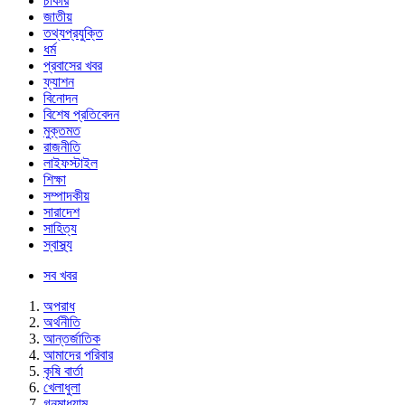
চাকরি
জাতীয়
তথ্যপ্রযুক্তি
ধর্ম
প্রবাসের খবর
ফ্যাশন
বিনোদন
বিশেষ প্রতিবেদন
মুক্তমত
রাজনীতি
লাইফস্টাইল
শিক্ষা
সম্পাদকীয়
সারাদেশ
সাহিত্য
স্বাস্থ্য
সব খবর
অপরাধ
অর্থনীতি
আন্তর্জাতিক
আমাদের পরিবার
কৃষি বার্তা
খেলাধুলা
গনমাধ্যাম