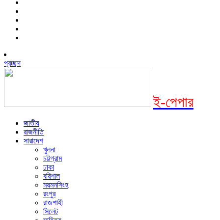
প্রচ্ছদ
ই-পেপার
জাতীয়
রাজনীতি
সারাদেশ
খুলনা
চট্টগ্রাম
ঢাকা
বরিশাল
ময়মনসিংহ
রংপুর
রাজশাহী
সিলেট