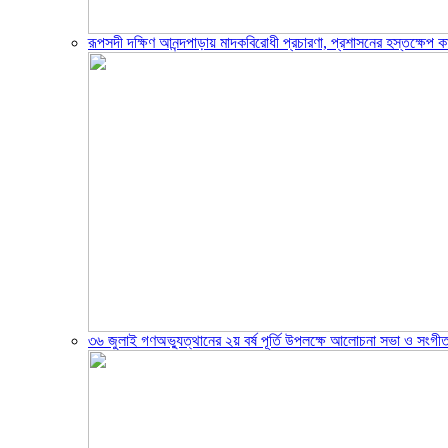
রূপসদী দক্ষিণ আনন্দপাড়ায় মাদকবিরোধী প্রচারণা, প্রশাসনের হস্তক্ষেপ ক
৩৬ জুলাই গণঅভ্যুত্থানের ২য় বর্ষ পূর্তি উপলক্ষে আলোচনা সভা ও সংগীত স