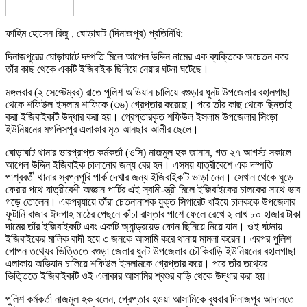
ফাহিম হোসেন রিজু , ঘোড়াঘাট (দিনাজপুর) প্রতিনিধি:
দিনাজপুরের ঘোড়াঘাটে দম্পতি মিলে আপেল উদ্দিন নামের এক ব্যক্তিকে অচেতন করে
তাঁর কাছ থেকে একটি ইজিবাইক ছিনিয়ে নেয়ার ঘটনা ঘটেছে।
মঙ্গলবার (২ সেপ্টেম্বর) রাতে পুলিশ অভিযান চালিয়ে বগুড়ার ধুনট উপজেলার বহালগাছা
থেকে শফিউল ইসলাম শাফিকে (৩৬) গ্রেপ্তার করেছে। পরে তাঁর কাছ থেকে ছিনতাই
করা ইজিবাইকটি উদ্ধার করা হয়। গ্রেপ্তারকৃত শফিউল ইসলাম উপজেলার সিংড়া
ইউনিয়নের মগলিসপুর এলাকার মৃত আনছার আলীর ছেলে।
ঘোড়াঘাট থানার ভারপ্রাপ্ত কর্মকর্তা (ওসি) নাজমুল হক জানান, গত ২৭ আগস্ট সকালে
আপেল উদ্দিন ইজিবাইক চালানোর জন্য বের হন। এসময় যাত্রীবেশে এক দম্পতি
পাশ্ববর্তী থানার স্বপ্নপুরি পার্ক দেখার জন্য ইজিবাইকটি ভাড়া নেন। সেখান থেকে ঘুড়ে
ফেরার পথে যাত্রীবেশী অজ্ঞান পার্টির এই স্বামী-স্ত্রী মিলে ইজিবাইকের চালকের সাথে ভাব
গড়ে তোলেন। একপর‌্যায়ে তাঁরা চেতনানাশক যুক্ত সিগারেট খাইয়ে চালককে উপজেলার
ফুটানি বাজার ঈদগাহ মাঠের পেছনে কাঁচা রাস্তার পাশে ফেলে রেখে ২ লাখ ৮০ হাজার টাকা
দামের তাঁর ইজিবাইকটি এবং একটি অ্যান্ড্রয়েড ফোন ছিনিয়ে নিয়ে যান। ওই ঘটনায়
ইজিবাইকের মালিক বাদী হয়ে ৩ জনকে আসামি করে থানায় মামলা করেন। এরপর পুলিশ
গোপন তথ্যের ভিত্তিতে বগুড়া জেলার ধুনট উপজেলার চৌকিবাড়ি ইউনিয়নের বহালগাছা
এলাকায় অভিযান চালিয়ে শফিউল ইসলামকে গ্রেপ্তার করে। পরে তাঁর তথ্যের
ভিত্তিতে ইজিবাইকটি ওই এলাকার আসামির শ্বশুর বাড়ি থেকে উদ্ধার করা হয়।
পুলিশ কর্মকর্তা নাজমুল হক বলেন, গ্রেপ্তার হওয়া আসামিকে বুধবার দিনাজপুর আদালতে