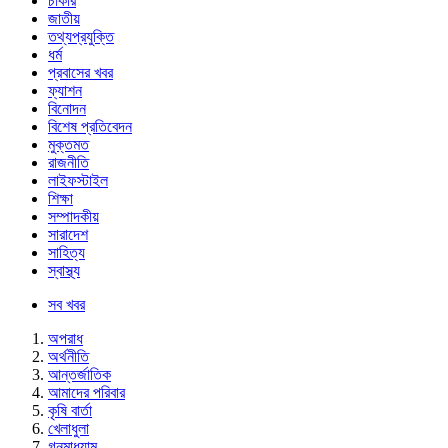
চাকরি
জাতীয়
তথ্যপ্রযুক্তি
ধর্ম
প্রবাসের খবর
ফ্যাশন
বিনোদন
বিশেষ প্রতিবেদন
মুক্তমত
রাজনীতি
লাইফস্টাইল
শিক্ষা
সম্পাদকীয়
সারাদেশ
সাহিত্য
স্বাস্থ্য
সব খবর
অপরাধ
অর্থনীতি
আন্তর্জাতিক
আমাদের পরিবার
কৃষি বার্তা
খেলাধুলা
গনমাধ্যাম