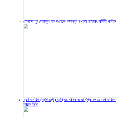
মোহাম্মদপুর সেরাজুল হক ক‌লে‌জে বঙ্গবন্ধুর ৪৮তম শাহাদাৎ বা‌র্ষিকী পা‌লিত
সুবর্ণ নাগরিক (প্রতিবন্ধী) ব্যক্তির মাসিক ভাতা বৃদ্ধি সহ ১১দফা দাবিতে
স্মারক লিপি