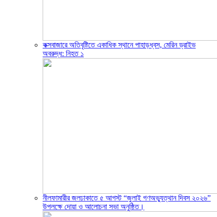
কক্সবাজারে অতিবৃষ্টিতে একাধিক স্থানে পাহাড়ধ্বস, মেরিন ড্রাইভ
অবরুদ্ধ: নিহত ১
নীলফামারীর জলঢাকাতে ৫ আগস্ট “জুলাই গণঅভ্যুত্থান দিবস ২০২৬”
উপলক্ষে দোয়া ও আলোচনা সভা অনুষ্ঠিত।