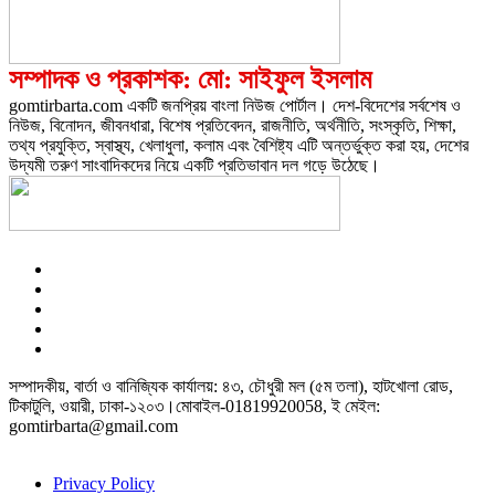
সম্পাদক ও প্রকাশক: মো: সাইফুল ইসলাম
gomtirbarta.com একটি জনপ্রিয় বাংলা নিউজ পোর্টাল। দেশ-বিদেশের সর্বশেষ ও
নিউজ, বিনোদন, জীবনধারা, বিশেষ প্রতিবেদন, রাজনীতি, অর্থনীতি, সংস্কৃতি, শিক্ষা,
তথ্য প্রযুক্তি, স্বাস্থ্য, খেলাধুলা, কলাম এবং বৈশিষ্ট্য এটি অন্তর্ভুক্ত করা হয়, দেশের
উদ্যমী তরুণ সাংবাদিকদের নিয়ে একটি প্রতিভাবান দল গড়ে উঠেছে।
সম্পাদকীয়, বার্তা ও বানিজ্যিক কার্যালয়: ৪৩, চৌধুরী মল (৫ম তলা), হাটখোলা রোড,
টিকাটুলি, ওয়ারী, ঢাকা-১২০৩।মোবাইল-01819920058, ই মেইল:
gomtirbarta@gmail.com
Privacy Policy