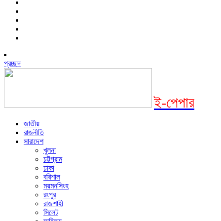
প্রচ্ছদ
ই-পেপার
জাতীয়
রাজনীতি
সারাদেশ
খুলনা
চট্টগ্রাম
ঢাকা
বরিশাল
ময়মনসিংহ
রংপুর
রাজশাহী
সিলেট