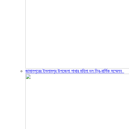
জামালপুরের ইসলামপুর উপজেলা শাখার মহিলা দল ত্রি-বার্সিক সম্মেলন