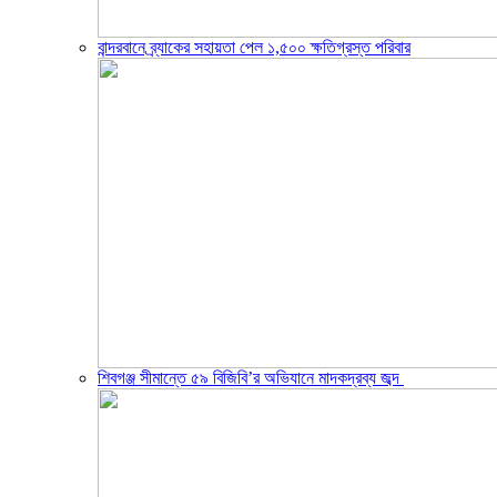
বান্দরবানে ব্র্যাকের সহায়তা পেল ১,৫০০ ক্ষতিগ্রস্ত পরিবার
শিবগঞ্জ সীমান্তে ৫৯ বিজিবি’র অভিযানে মাদকদ্রব্য জব্দ ​