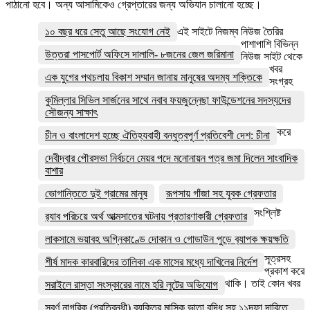
পাঠানো হবে। অন্য আসামিকেও গ্রেপ্তারের জন্য অভিযান চালানো হচ্ছে।
১০ বছর ধরে সেতু আছে সংযোগ নেই
এই সাইটে নিজম্ব নিউজ তৈরির
পাশাপাশি বিভিন্ন
উত্তরা পাসপোর্ট অফিসে দালালি- ৮জনের জেল জরিমানা
নিউজ সাইট থেকে
খবর
এক যুগের পথচলায় বিকাশ সম্মান জানায় মানুষের অদম্য শক্তিকে
সংগ্রহ
কুমিল্লার সিভিল সার্জনের সাথে নবাব ফয়জুন্নেছা ফাউন্ডেশনের সদস্যদের
সৌজন্য সাক্ষাৎ
করে
চীন ও বাংলাদেশ হচ্ছে ঐতিহ্যবাহী বন্ধুত্বপূর্ণ প্রতিবেশী দেশ: চীনা
দেবীদ্বার পৌরসভা নির্বচনে মেয়র পদে মনোনায়ন পত্র জমা দিলেন সাংবাদিক
বাশার
ভোগান্তিতে দুই গ্রামের মানুষ
রূপসায় গাঁজা সহ যুবক গ্রেফতার
সংশ্লিষ্ট
র‌্যাব পরিচয়ে অর্থ আত্মসাতের ঘটনায় প্রতারণাকারী গ্রেফতার
লাকসামে ভয়াবহ অগ্নিকাণ্ডে দোকান ও গোডাউন পুড়ে ব‍্যাপক ক্ষয়ক্ষতি
সূত্রসহ
শীর্ষ মাদক কারবারিদের তালিকা এক মাসের মধ্যে দাখিলের নির্দেশ
প্রকাশ করে
থাকি। তাই কোন খবর
সরাইলে রাস্তা সংস্কারের নামে হরি লুটের অভিযোগ
সুবর্ণ নাগরিক (প্রতিবন্ধী) ব্যক্তির মাসিক ভাতা বৃদ্ধি সহ ১১দফা দাবিতে