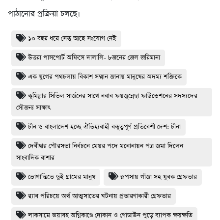
পাঠানোর প্রক্রিয়া চলছে।
১০ বছর ধরে সেতু আছে সংযোগ নেই
উত্তরা পাসপোর্ট অফিসে দালালি- ৮জনের জেল জরিমানা
এক যুগের পথচলায় বিকাশ সম্মান জানায় মানুষের অদম্য শক্তিকে
কুমিল্লার সিভিল সার্জনের সাথে নবাব ফয়জুন্নেছা ফাউন্ডেশনের সদস্যদের
সৌজন্য সাক্ষাৎ
চীন ও বাংলাদেশ হচ্ছে ঐতিহ্যবাহী বন্ধুত্বপূর্ণ প্রতিবেশী দেশ: চীনা
দেবীদ্বার পৌরসভা নির্বচনে মেয়র পদে মনোনায়ন পত্র জমা দিলেন
সাংবাদিক বাশার
ভোগান্তিতে দুই গ্রামের মানুষ
রূপসায় গাঁজা সহ যুবক গ্রেফতার
র‌্যাব পরিচয়ে অর্থ আত্মসাতের ঘটনায় প্রতারণাকারী গ্রেফতার
লাকসামে ভয়াবহ অগ্নিকাণ্ডে দোকান ও গোডাউন পুড়ে ব‍্যাপক ক্ষয়ক্ষতি