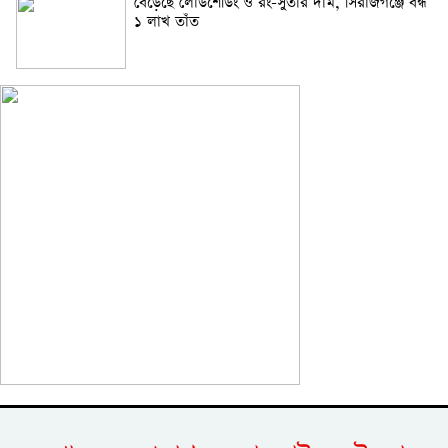
বেড়েছে লোডশেডিং ও রং-সুতার দাম, সিরাজগঞ্জে বন্ধ
১ লাখ তাঁত