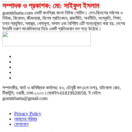
সম্পাদক ও প্রকাশক: মো: সাইফুল ইসলাম
gomtirbarta.com একটি জনপ্রিয় বাংলা নিউজ পোর্টাল। দেশ-বিদেশের সর্বশেষ ও
নিউজ, বিনোদন, জীবনধারা, বিশেষ প্রতিবেদন, রাজনীতি, অর্থনীতি, সংস্কৃতি, শিক্ষা,
তথ্য প্রযুক্তি, স্বাস্থ্য, খেলাধুলা, কলাম এবং বৈশিষ্ট্য এটি অন্তর্ভুক্ত করা হয়, দেশের
উদ্যমী তরুণ সাংবাদিকদের নিয়ে একটি প্রতিভাবান দল গড়ে উঠেছে।
সম্পাদকীয়, বার্তা ও বানিজ্যিক কার্যালয়: ৪৩, চৌধুরী মল (৫ম তলা), হাটখোলা রোড,
টিকাটুলি, ওয়ারী, ঢাকা-১২০৩।মোবাইল-01819920058, ই মেইল:
gomtirbarta@gmail.com
Privacy Policy
আমাদের পরিবার
যোগাযোগ