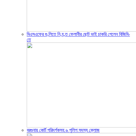
বিএসএফের গু,লিতে নি,হ,ত ফেলানীর ছোট ভাই চাকরি পেলেন বিজিবি-
তে
বরগুনায় কোর্ট পরিদর্শকসহ ৬ পুলিশ সদস্য ক্লোজ