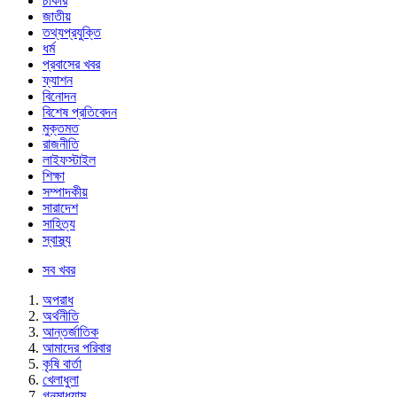
চাকরি
জাতীয়
তথ্যপ্রযুক্তি
ধর্ম
প্রবাসের খবর
ফ্যাশন
বিনোদন
বিশেষ প্রতিবেদন
মুক্তমত
রাজনীতি
লাইফস্টাইল
শিক্ষা
সম্পাদকীয়
সারাদেশ
সাহিত্য
স্বাস্থ্য
সব খবর
অপরাধ
অর্থনীতি
আন্তর্জাতিক
আমাদের পরিবার
কৃষি বার্তা
খেলাধুলা
গনমাধ্যাম