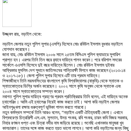
উজ্জ্বল রায়, নড়াইল থেকে:
নড়াইল জেলার নতুন পুলিশ সুপার (এসপি) হিসেবে মোঃ রবিউল ইসলাম বুধবার নড়াইলে
যোগদান করেছেন।
জানা যায়, মোঃ রবিউল ইসলাম ২০০৬ সালে ২৫তম বিসিএস পুলিশ ক্যাডারে সুপারিশ
প্রাপ্ত হন। এরপর তিনি তিন বছর র‌্যাবে দায়িত্ব পালন করেন। পরে বরিশাল সদরের
সার্কেলে এএসপি হিসেবে দুই বছর দায়িত্বে ছিলেন। মোঃ রবিউল ইসলাম দুইবার
আফ্রিকার মুসলিম দেশ সুদানে জাতিসংঘের শান্তিরক্ষী মিশনে কাজ করেছেন (২০১৩-১৪
ও ২০১৭-১৮)। জেলা পুলিশ সুপার হিসেবে এটি তার প্রথম দায়িত্ব।
শিক্ষাজীবনে তিনি ময়মনসিংহের বাংলাদেশ কৃষি বিশ্ববিদ্যালয় (বাকৃবি) থেকে স্নাতক ও
স্নাতকোত্তর ডিগ্রি অর্জন করেছেন। ২০০২ সালে কৃষি অনুষদ থেকে স্নাতক এবং
২০০৪ সালে স্নাতকোত্তর সম্পন্ন করেন।
নবাগত পুলিশ সুপার দায়িত্ব গ্রহণের প্রথম প্রতিক্রিয়ায় তিনি বলেন, এই দায়িত্ব অনেক
চ্যালেঞ্জিং। আমি এই চ্যালেঞ্জ নিয়েই কাজ করতে চাই। আশা করি নড়াইল জেলার
আইনশৃঙ্খলা রক্ষায় গুরুত্বপূর্ণ ভূমিকা পালন করতে পারবো।
নতুন কর্মস্থল সম্পর্কে তিনি আরও বলেন, “নড়াইল একটি ঐতিহ্যবাহী জেলা। এখানে
বিশ্ববরেণ্য চিত্রশিল্পী এস.এম. সুলতান, উদয় শংকর, রবি শংকর, চারন কবি বিজয় সরকার,
নিহার রণজন গুপ্ত এবং চিত্রা নদীর নাম জড়িয়ে রয়েছে। শুনেছি এখানকার মানুষরা খুব
কালচারাল। তাদের সঙ্গে কাজ করতে হয়ত ভালো লাগবে। আশা করি নড়াইলের জন্য কিছু