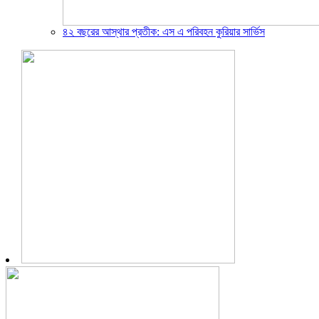
৪২ বছরের আস্থার প্রতীক: এস এ পরিবহন কুরিয়ার সার্ভিস