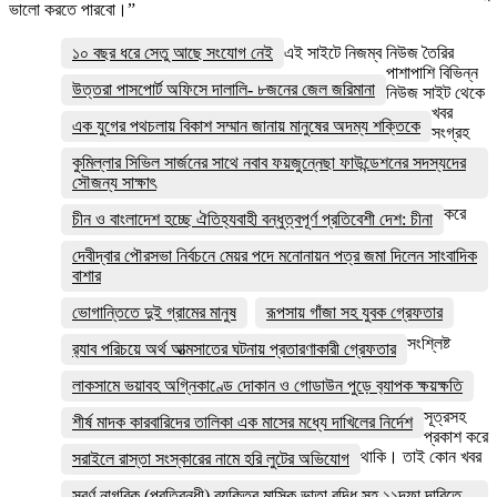
ভালো করতে পারবো।”
১০ বছর ধরে সেতু আছে সংযোগ নেই
এই সাইটে নিজম্ব নিউজ তৈরির
পাশাপাশি বিভিন্ন
উত্তরা পাসপোর্ট অফিসে দালালি- ৮জনের জেল জরিমানা
নিউজ সাইট থেকে
খবর
এক যুগের পথচলায় বিকাশ সম্মান জানায় মানুষের অদম্য শক্তিকে
সংগ্রহ
কুমিল্লার সিভিল সার্জনের সাথে নবাব ফয়জুন্নেছা ফাউন্ডেশনের সদস্যদের
সৌজন্য সাক্ষাৎ
করে
চীন ও বাংলাদেশ হচ্ছে ঐতিহ্যবাহী বন্ধুত্বপূর্ণ প্রতিবেশী দেশ: চীনা
দেবীদ্বার পৌরসভা নির্বচনে মেয়র পদে মনোনায়ন পত্র জমা দিলেন সাংবাদিক
বাশার
ভোগান্তিতে দুই গ্রামের মানুষ
রূপসায় গাঁজা সহ যুবক গ্রেফতার
সংশ্লিষ্ট
র‌্যাব পরিচয়ে অর্থ আত্মসাতের ঘটনায় প্রতারণাকারী গ্রেফতার
লাকসামে ভয়াবহ অগ্নিকাণ্ডে দোকান ও গোডাউন পুড়ে ব‍্যাপক ক্ষয়ক্ষতি
সূত্রসহ
শীর্ষ মাদক কারবারিদের তালিকা এক মাসের মধ্যে দাখিলের নির্দেশ
প্রকাশ করে
থাকি। তাই কোন খবর
সরাইলে রাস্তা সংস্কারের নামে হরি লুটের অভিযোগ
সুবর্ণ নাগরিক (প্রতিবন্ধী) ব্যক্তির মাসিক ভাতা বৃদ্ধি সহ ১১দফা দাবিতে