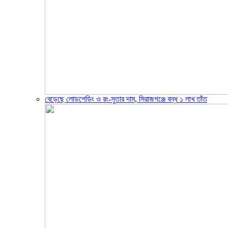
বেড়েছে লোডশেডিং ও রং-সুতার দাম, সিরাজগঞ্জে বন্ধ ১ লাখ তাঁত