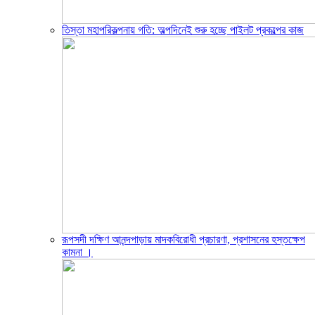
তিস্তা মহাপরিকল্পনায় গতি: অল্পদিনেই শুরু হচ্ছে পাইলট প্রকল্পের কাজ
রূপসদী দক্ষিণ আনন্দপাড়ায় মাদকবিরোধী প্রচারণা, প্রশাসনের হস্তক্ষেপ
কামনা ‎।