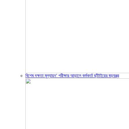
বিশেষ দক্ষতা মূল্যায়ন’ পরীক্ষার আড়ালে কর্মকর্তা ছাঁটাইয়ের ষড়যন্ত্র