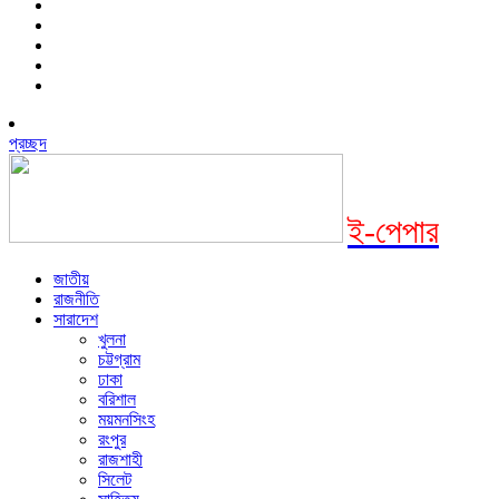
প্রচ্ছদ
ই-পেপার
জাতীয়
রাজনীতি
সারাদেশ
খুলনা
চট্টগ্রাম
ঢাকা
বরিশাল
ময়মনসিংহ
রংপুর
রাজশাহী
সিলেট