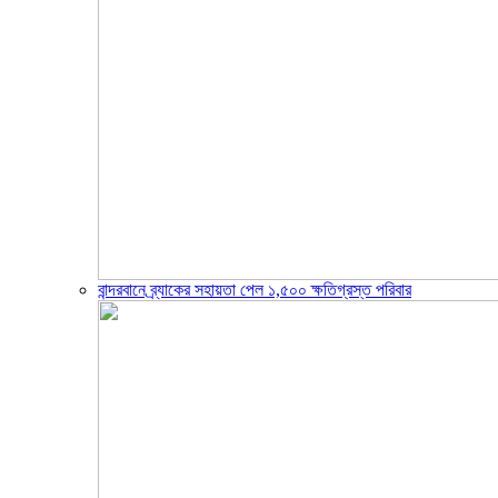
বান্দরবানে ব্র্যাকের সহায়তা পেল ১,৫০০ ক্ষতিগ্রস্ত পরিবার