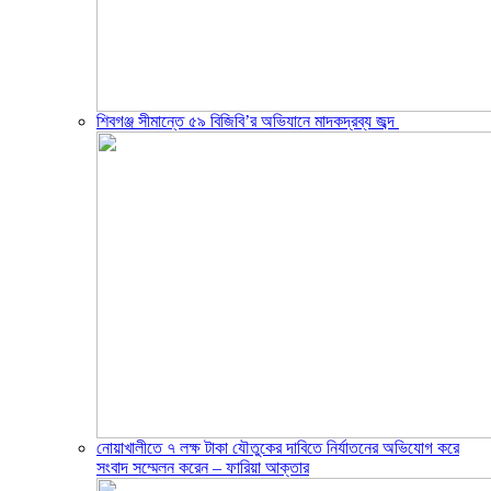
শিবগঞ্জ সীমান্তে ৫৯ বিজিবি’র অভিযানে মাদকদ্রব্য জব্দ ​
নোয়াখালীতে ৭ লক্ষ টাকা যৌতুকের দাবিতে নির্যাতনের অভিযোগ করে
সংবাদ সম্মেলন করেন – ফারিয়া আক্তার