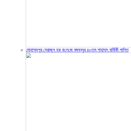
মোহাম্মদপুর সেরাজুল হক ক‌লে‌জে বঙ্গবন্ধুর ৪৮তম শাহাদাৎ বা‌র্ষিকী পা‌লিত