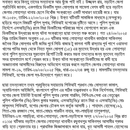
সনাক্ত করে কিন্তু তাদের সন্তানকে আর খুঁজে পাই নাই। উজ্জ্বল রায়, নড়াইল জেলা
প্রতিনিধি জানান, একপর্যায়ে ভিকটিম সুমন মোল্লার মা সামেলা বেগম বাদী হয়ে নড়াইল
জেলার লোহাগড়া থানায় ছেলে নিখোঁজ সংক্রান্তে একটি সাধারণ ডায়েরী করে। যার
নং-১০৫৮, তারিখ-২২/০৮/২০২৫ খ্রিঃ। উক্ত ঘটিনাটি সামাজিক মাধ্যমে (ফেসবুকে)
ছড়িয়ে পড়লে বিষয়টি পুলিশ সুপার, পিবিআই যশোরের দৃষ্টিতে আসে। পুলিশ সুপারের
নির্দেশে এসআই(নিঃ) রতম মিয়া ভিকটিমের পরিবারের সাথে যোগাযোগ করেন এবং
ভিকটিমকে উদ্ধারের জন্য ঘটনা সংক্রান্তে ছায়া তদন্ত শুরু করেন। গত ২৪/০৮/২০২৫
খ্রিঃ তারিখ বিকাল অনুমান ০৫.০০ ঘটিকার সময় লোহাগড়া থানাধীন কামঠানা সাকিনস্থ
জনৈক হিরু মোল্লার ধানী জমির পূর্বে সিডি বাজার টু কালনা গামী রাস্তার পূর্ব পাশে ওয়াফদা
খালের পানির মধ্য থেকে নিহত সুমন মোল্লা (১৫) এর মৃতদেহ উদ্ধার হয় এবং লোহাগড়া
থানা পুলিশ মৃতদেহের সুরতহাল রিপোর্ট তৈরী করতঃ ময়না তদন্তের জন্য মৃতদেহ নড়াইল
সদর হাসপাতাল মর্গে প্রেরন করে। উক্ত ঘটনা সংক্রান্তে ভিকটিমের মা বাদী হয়ে
অজ্ঞাতনামা আসামীদের বিরুদ্ধে অভিযোগ দায়ের করলে নড়াইল জেলার লোহাগড়া থানার
মামলা নং-১৯, তারিখ-২৬/০৮/২০২৫ খ্রিঃ, ধারা-৩০২/৩৪ রুজু হয়। মামলাটির তদন্তভার
পিবিআই, যশোর জেলা স্ব-উদ্যোগে গ্রহণ করে।
ছায়া তদন্তকালে তথ্য প্রযুক্তির সহায়তায় পিবিআই প্রধান মোঃ মোস্তফা কামাল,
অ্যাডিশনাল আইজিপি, বাংলাদেশ পুলিশ এর সঠিক তত্ত্বাবধান ও দিক নির্দেশনায়, পিবিআই
যশোর জেলা ইউনিট ইনচার্জ পুলিশ সুপার রেশমা শারমিন, পিপিএম-সেবা এর নেতৃত্ত্বে
পুলিশ পরিদর্শক (নিঃ) রিপন কুমার সরকার, এসআই(নিঃ)/ রতন মিয়া ও এসআই(নিঃ) মোঃ
মাসুদসহ পিবিআই, যশোর জেলার চৌকস দল কর্তৃক আসামী ১। শাহাদাৎ হোসেন(১৯),
পিতা-মোঃ রমজান শেখ, মাতা-মোছাঃ পারভীন নাহার, সাং-লাহুড়িয়া তালুকপাড়া,
ইউনিয়ন-২নং লাহুড়িয়া, থানা-লোহাগড়া, জেলা-নড়াইলকে অদ্য ২৭/০৮/২০২৫ খ্রিঃ রাত
০১:৩৫ ঘটিকায় নড়াইল জেলার লোহাগড়া থানাধীন রঘুনাথপুর সাকিনস্থ আসামীর শ্বশুর
বাড়ি হতে গ্রেফতার হয়। প্রাথমিক জিজ্ঞাসাবাদে জানা যায়, ধৃত আসামী শাহদৎ হোসেনের