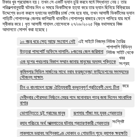
টাকার খুব প্রয়োজন হয়। তখন সে একটি ভ্যান চুরি করবে মর্মে সিদ্ধান্ত নেয়। তার
পরিকল্পনানুযায়ী ঘটনার দিন ও সময়ে ভিকটিমকে হত্যা করে তার ভ্যান ছিনিয়ে বিক্রিয়ের
উদ্দেশ্যে রওনা করলে ভ্যানের ব্যাটারীর চার্জ শেষ হয়ে যায়, তখন আসামী ভিকটিমের ভ্যান
গাড়িটি গোপালগঞ্জ জেলার কাশিয়ানী থানাধীন গোপালপুর বাজারে ফেলে পালিয়ে যায় মর্মে
স্বীকার করে। ধৃত আসামী শাহাদৎ হোসেনকে ২৭/০৮/২০২৫ খ্রিঃ যথাসময়ে বিজ্ঞ
আদালতে সোপর্দ করা হয়েছে।
১০ বছর ধরে সেতু আছে সংযোগ নেই
এই সাইটে নিজম্ব নিউজ তৈরির
পাশাপাশি বিভিন্ন
উত্তরা পাসপোর্ট অফিসে দালালি- ৮জনের জেল জরিমানা
নিউজ সাইট থেকে
খবর
এক যুগের পথচলায় বিকাশ সম্মান জানায় মানুষের অদম্য শক্তিকে
সংগ্রহ
কুমিল্লার সিভিল সার্জনের সাথে নবাব ফয়জুন্নেছা ফাউন্ডেশনের সদস্যদের
সৌজন্য সাক্ষাৎ
করে
চীন ও বাংলাদেশ হচ্ছে ঐতিহ্যবাহী বন্ধুত্বপূর্ণ প্রতিবেশী দেশ: চীনা
দেবীদ্বার পৌরসভা নির্বচনে মেয়র পদে মনোনায়ন পত্র জমা দিলেন সাংবাদিক
বাশার
ভোগান্তিতে দুই গ্রামের মানুষ
রূপসায় গাঁজা সহ যুবক গ্রেফতার
সংশ্লিষ্ট
র‌্যাব পরিচয়ে অর্থ আত্মসাতের ঘটনায় প্রতারণাকারী গ্রেফতার
লাকসামে ভয়াবহ অগ্নিকাণ্ডে দোকান ও গোডাউন পুড়ে ব‍্যাপক ক্ষয়ক্ষতি