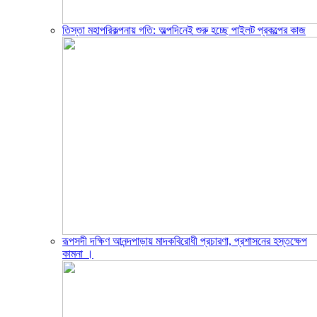
তিস্তা মহাপরিকল্পনায় গতি: অল্পদিনেই শুরু হচ্ছে পাইলট প্রকল্পের কাজ
রূপসদী দক্ষিণ আনন্দপাড়ায় মাদকবিরোধী প্রচারণা, প্রশাসনের হস্তক্ষেপ
কামনা ‎।