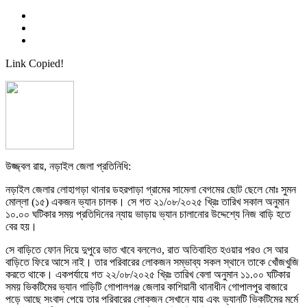
Link Copied!
উজ্জ্বল রায়, নড়াইল জেলা প্রতিনিধি:
নড়াইল জেলার লোহাগড়া থানার ডহরপাড়া গ্রামের সামেলা বেগমের ছোট ছেলে মোঃ সুমন
মোল্লা (১৫) একজন ভ্যান চালক। সে গত ২১/০৮/২০২৫ খ্রিঃ তারিখ সকাল অনুমান
১০.০০ ঘটিকার সময় প্রতিদিনের ন্যায় ভাড়ায় ভ্যান চালানোর উদ্দেশ্যে নিজ বাড়ি হতে
বের হয়।
সে বাড়িতে ফোন দিয়ে দুপুরে ভাত খাবে বললেও, রাত অতিবাহিত হওয়ার পরও সে আর
বাড়িতে ফিরে আসে নাই। তার পরিবারের লোকজন সম্ভাব্য সকল স্থানে তাকে খোঁজখুজি
করতে থাকে। একপর্যায়ে গত ২২/০৮/২০২৫ খ্রিঃ তারিখ বেলা অনুমান ১১.০০ ঘটিকার
সময় ভিকটিমের ভ্যান গাড়িটি গোপালগঞ্জ জেলার কাশিয়ানী থানাধীন গোপালপুর বাজারে
পড়ে আছে সংবাদ পেয়ে তার পরিবারের লোকজন সেখানে যায় এবং ভ্যানটি ভিকটিমের মর্মে