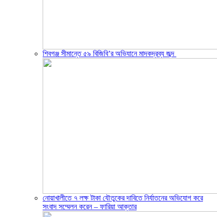
শিবগঞ্জ সীমান্তে ৫৯ বিজিবি’র অভিযানে মাদকদ্রব্য জব্দ ​
নোয়াখালীতে ৭ লক্ষ টাকা যৌতুকের দাবিতে নির্যাতনের অভিযোগ করে
সংবাদ সম্মেলন করেন – ফারিয়া আক্তার