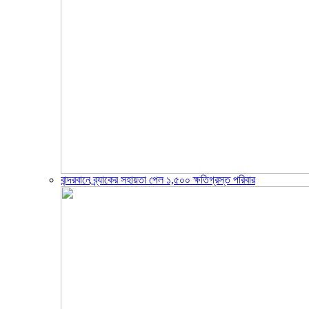
বান্দরবানে ব্র্যাকের সহায়তা পেল ১,৫০০ ক্ষতিগ্রস্ত পরিবার