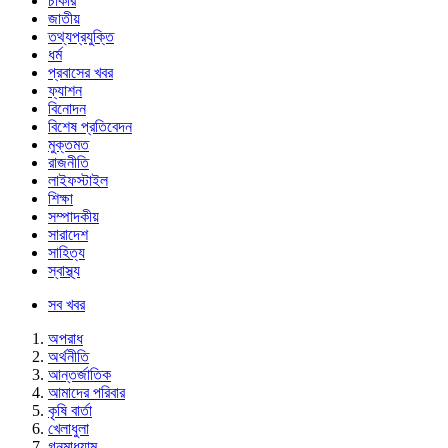
চাকরি
জাতীয়
তথ্যপ্রযুক্তি
ধর্ম
প্রবাসের খবর
ফ্যাশন
বিনোদন
বিশেষ প্রতিবেদন
মুক্তমত
রাজনীতি
লাইফস্টাইল
শিক্ষা
সম্পাদকীয়
সারাদেশ
সাহিত্য
স্বাস্থ্য
সব খবর
অপরাধ
অর্থনীতি
আন্তর্জাতিক
আমাদের পরিবার
কৃষি বার্তা
খেলাধুলা
গনমাধ্যাম