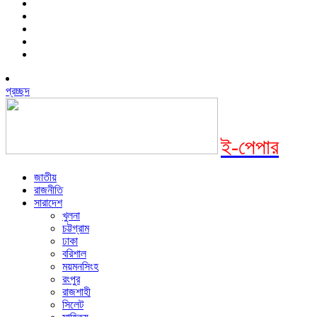
প্রচ্ছদ
ই-পেপার
জাতীয়
রাজনীতি
সারাদেশ
খুলনা
চট্টগ্রাম
ঢাকা
বরিশাল
ময়মনসিংহ
রংপুর
রাজশাহী
সিলেট