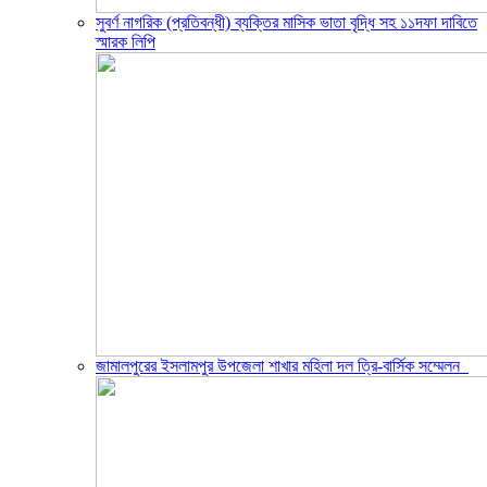
সুবর্ণ নাগরিক (প্রতিবন্ধী) ব্যক্তির মাসিক ভাতা বৃদ্ধি সহ ১১দফা দাবিতে
স্মারক লিপি
জামালপুরের ইসলামপুর উপজেলা শাখার মহিলা দল ত্রি-বার্সিক সম্মেলন