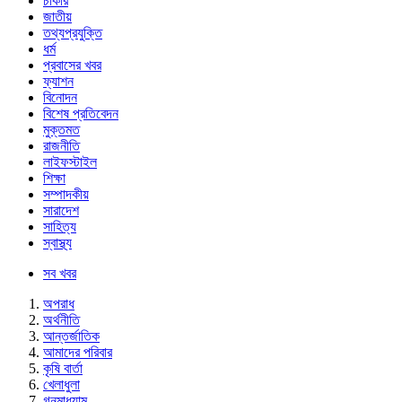
চাকরি
জাতীয়
তথ্যপ্রযুক্তি
ধর্ম
প্রবাসের খবর
ফ্যাশন
বিনোদন
বিশেষ প্রতিবেদন
মুক্তমত
রাজনীতি
লাইফস্টাইল
শিক্ষা
সম্পাদকীয়
সারাদেশ
সাহিত্য
স্বাস্থ্য
সব খবর
অপরাধ
অর্থনীতি
আন্তর্জাতিক
আমাদের পরিবার
কৃষি বার্তা
খেলাধুলা
গনমাধ্যাম