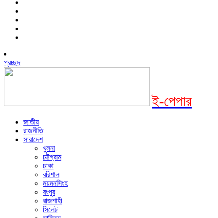
প্রচ্ছদ
ই-পেপার
জাতীয়
রাজনীতি
সারাদেশ
খুলনা
চট্টগ্রাম
ঢাকা
বরিশাল
ময়মনসিংহ
রংপুর
রাজশাহী
সিলেট