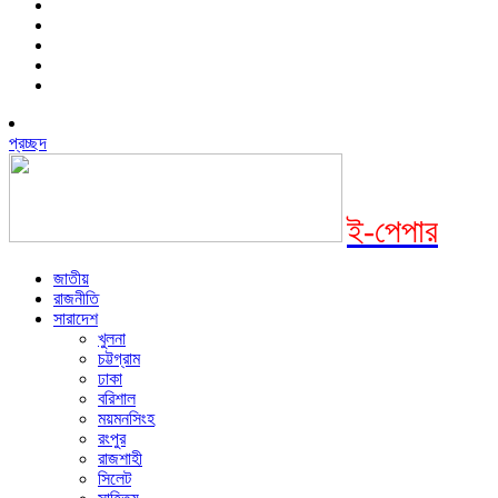
প্রচ্ছদ
ই-পেপার
জাতীয়
রাজনীতি
সারাদেশ
খুলনা
চট্টগ্রাম
ঢাকা
বরিশাল
ময়মনসিংহ
রংপুর
রাজশাহী
সিলেট