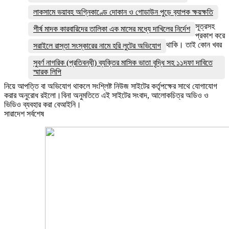
লাকসামে ভয়াবহ অগ্নিকাণ্ডে দোকান ও গোডাউন পুড়ে ব‍্যাপক ক্ষয়ক্ষতি
সূত্রসহ
শীর্ষ মাদক কারবারিদের তালিকা এক মাসের মধ্যে দাখিলের নির্দেশ
প্রকাশ করে
থাকি। তাই কোন খবর
সরাইলে রাস্তা সংস্কারের নামে হরি লুটের অভিযোগ
সুবর্ণ নাগরিক (প্রতিবন্ধী) ব্যক্তির মাসিক ভাতা বৃদ্ধি সহ ১১দফা দাবিতে
স্মারক লিপি
নিয়ে আপত্তি বা অভিযোগ থাকলে সংশ্লিষ্ট নিউজ সাইটের কর্তৃপক্ষের সাথে যোগাযোগ
করার অনুরোধ রইলো।বিনা অনুমতিতে এই সাইটের সংবাদ, আলোকচিত্র অডিও ও
ভিডিও ব্যবহার করা বেআইনি।
সারাদেশ সর্বশেষ