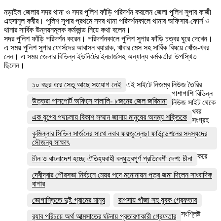
নড়াইল জেলার সদর থানা ও সদর পুলিশ ফাঁড়ি পরিদর্শন করলেন জেলা পুলিশ সুপার কাজী
এহসানুল কবীর। পুলিশ সুপার প্রথমে সদর থানা পরিদর্শনকালে থানার অফিসার-ফোর্স ও
থানার সার্বিক উন্নয়নমূলক কর্মকান্ড নিয়ে কথা বলেন।
সদর পুলিশ ফাঁড়ি পরিদর্শন করেন। পরিদর্শনকালে পুলিশ সুপার ফাঁড়ি চত্বর ঘুরে দেখেন।
এ সময় পুলিশ সুপার ফোর্সদের আবাসন ব্যারাক, খাবার মেস সহ সার্বিক বিষয়ে খোঁজ-খবর
নেন। এ সময় জেলার বিভিন্ন ইউনিটের ইনচার্জসহ অন্যান্য কর্মকর্তারা উপস্থিত
ছিলেন।
১০ বছর ধরে সেতু আছে সংযোগ নেই
এই সাইটে নিজম্ব নিউজ তৈরির
পাশাপাশি বিভিন্ন
উত্তরা পাসপোর্ট অফিসে দালালি- ৮জনের জেল জরিমানা
নিউজ সাইট থেকে
খবর
এক যুগের পথচলায় বিকাশ সম্মান জানায় মানুষের অদম্য শক্তিকে
সংগ্রহ
কুমিল্লার সিভিল সার্জনের সাথে নবাব ফয়জুন্নেছা ফাউন্ডেশনের সদস্যদের
সৌজন্য সাক্ষাৎ
করে
চীন ও বাংলাদেশ হচ্ছে ঐতিহ্যবাহী বন্ধুত্বপূর্ণ প্রতিবেশী দেশ: চীনা
দেবীদ্বার পৌরসভা নির্বচনে মেয়র পদে মনোনায়ন পত্র জমা দিলেন সাংবাদিক
বাশার
ভোগান্তিতে দুই গ্রামের মানুষ
রূপসায় গাঁজা সহ যুবক গ্রেফতার
সংশ্লিষ্ট
র‌্যাব পরিচয়ে অর্থ আত্মসাতের ঘটনায় প্রতারণাকারী গ্রেফতার