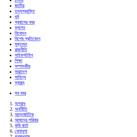
চাকরি
জাতীয়
তথ্যপ্রযুক্তি
ধর্ম
প্রবাসের খবর
ফ্যাশন
বিনোদন
বিশেষ প্রতিবেদন
মুক্তমত
রাজনীতি
লাইফস্টাইল
শিক্ষা
সম্পাদকীয়
সারাদেশ
সাহিত্য
স্বাস্থ্য
সব খবর
অপরাধ
অর্থনীতি
আন্তর্জাতিক
আমাদের পরিবার
কৃষি বার্তা
খেলাধুলা
গনমাধ্যাম