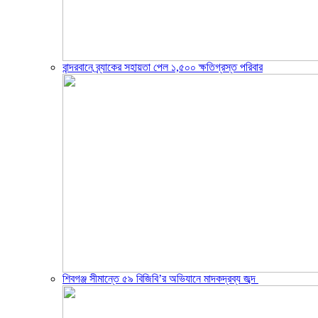
বান্দরবানে ব্র্যাকের সহায়তা পেল ১,৫০০ ক্ষতিগ্রস্ত পরিবার
শিবগঞ্জ সীমান্তে ৫৯ বিজিবি’র অভিযানে মাদকদ্রব্য জব্দ ​