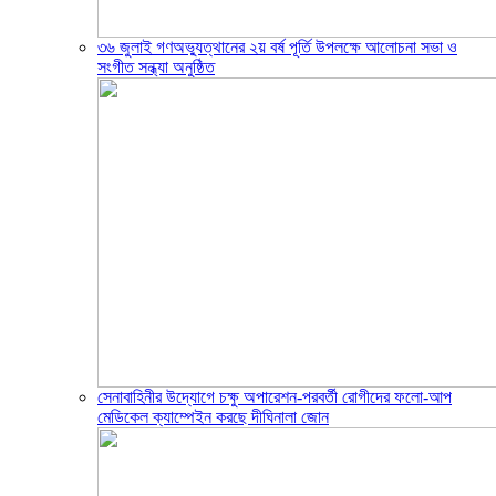
৩৬ জুলাই গণঅভ্যুত্থানের ২য় বর্ষ পূর্তি উপলক্ষে আলোচনা সভা ও
সংগীত সন্ধ্যা অনুষ্ঠিত
সেনাবাহিনীর উদ্যোগে চক্ষু অপারেশন-পরবর্তী রোগীদের ফলো-আপ
মেডিকেল ক্যাম্পেইন করছে দীঘিনালা জোন