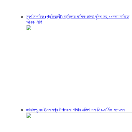
সুবর্ণ নাগরিক (প্রতিবন্ধী) ব্যক্তির মাসিক ভাতা বৃদ্ধি সহ ১১দফা দাবিতে
স্মারক লিপি
জামালপুরের ইসলামপুর উপজেলা শাখার মহিলা দল ত্রি-বার্সিক সম্মেলন