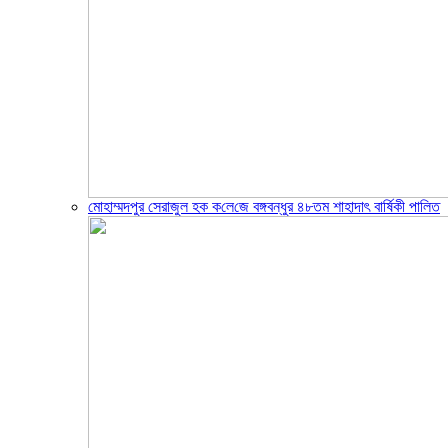
মোহাম্মদপুর সেরাজুল হক ক‌লে‌জে বঙ্গবন্ধুর ৪৮তম শাহাদাৎ বা‌র্ষিকী পা‌লিত