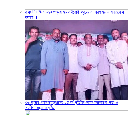
রূপসদী দক্ষিণ আনন্দপাড়ায় মাদকবিরোধী প্রচারণা, প্রশাসনের হস্তক্ষেপ
কামনা ‎।
৩৬ জুলাই গণঅভ্যুত্থানের ২য় বর্ষ পূর্তি উপলক্ষে আলোচনা সভা ও
সংগীত সন্ধ্যা অনুষ্ঠিত