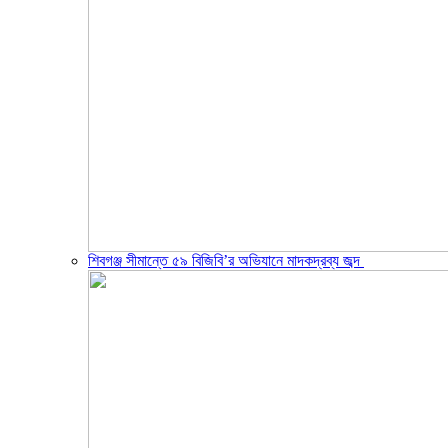
শিবগঞ্জ সীমান্তে ৫৯ বিজিবি’র অভিযানে মাদকদ্রব্য জব্দ ​