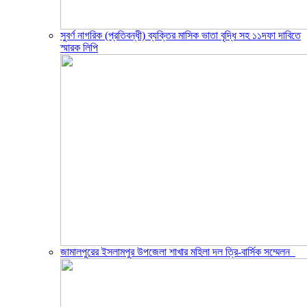
সুবর্ণ নাগরিক (প্রতিবন্ধী) ব্যক্তির মাসিক ভাতা বৃদ্ধি সহ ১১দফা দাবিতে
স্মারক লিপি
জামালপুরের ইসলামপুর উপজেলা শাখার মহিলা দল ত্রি-বার্সিক সম্মেলন