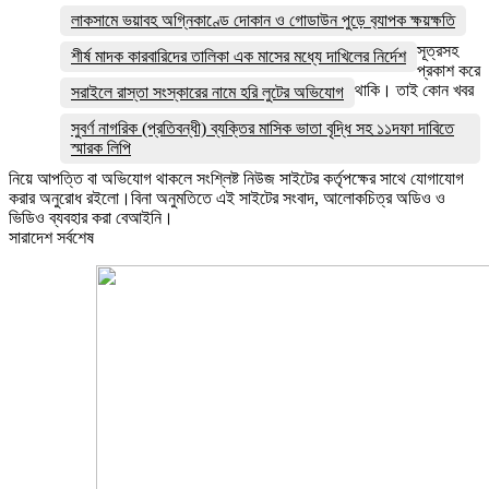
লাকসামে ভয়াবহ অগ্নিকাণ্ডে দোকান ও গোডাউন পুড়ে ব‍্যাপক ক্ষয়ক্ষতি
সূত্রসহ
শীর্ষ মাদক কারবারিদের তালিকা এক মাসের মধ্যে দাখিলের নির্দেশ
প্রকাশ করে
থাকি। তাই কোন খবর
সরাইলে রাস্তা সংস্কারের নামে হরি লুটের অভিযোগ
সুবর্ণ নাগরিক (প্রতিবন্ধী) ব্যক্তির মাসিক ভাতা বৃদ্ধি সহ ১১দফা দাবিতে
স্মারক লিপি
নিয়ে আপত্তি বা অভিযোগ থাকলে সংশ্লিষ্ট নিউজ সাইটের কর্তৃপক্ষের সাথে যোগাযোগ
করার অনুরোধ রইলো।বিনা অনুমতিতে এই সাইটের সংবাদ, আলোকচিত্র অডিও ও
ভিডিও ব্যবহার করা বেআইনি।
সারাদেশ সর্বশেষ