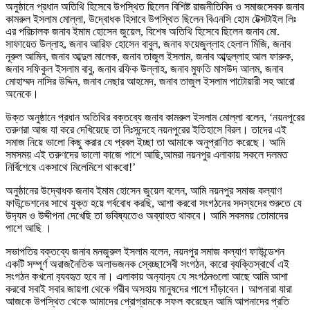
অনুষ্ঠানে প্রধান অতিথি হিসেবে উপস্থিত ছিলেন বিশিষ্ট রাজনীতিবিদ ও সমাজসেবক জনাব
কামরুল ইসলাম মোল্লা, উদ্বোধক হিসাবে উপস্থিত ছিলেন বিএনসি হোম টেক্সটাইল লিঃ
এর পরিচালক জনাব ইমাম হোসেন জুয়েল, বিশেষ অতিথি হিসেবে ছিলেন জনাব মো.
সাফায়েত উল্লাহ, জনাব আরিফ হোসেন বাবুল, জনাব ফয়েজুল্লাহ হেলাল মিজি, জনাব
নূরুল আমিন, জনাব আব্দুল মালেক, জনাব তাজুল ইসলাম, জনাব আব্দুল্লাহ আল ফারুক,
জনাব সফিকুল ইসলাম বাবু, জনাব রফিক উল্লাহ, জনাব মুফতি মাসউদ আলম, জনাব
মোহাম্মদ নাসির উদ্দিন, জনাব নেছার আহমেদ, জনাব তাজুল ইসলাম পাটোয়ারী সহ আরো
অনেকে।
উক্ত অনুষ্ঠানে প্রধান অতিথির বক্তব্যে জনাব কামরুল ইসলাম মোল্লা বলেন, ‘নয়নপুরের
তরুণরা আজ যা করে দেখিয়েছে তা নিঃসন্দেহে নয়নপুরের ইতিহাসে বিরল। তাদের এই
সমাজ নিয়ে ভালো কিছু করার যে প্রবল ইচ্ছা তা আমাকে অনুপ্রাণিত করেছে। আমি
সমসময় এই তরুণদের ভালো কাজে পাশে আছি,আমরা নয়নপুর এলাকায় সকলে দলমত
নির্বিশেষে একসাথে মিলেমিশে থাকবো!’
অনুষ্ঠানের উদ্বোধক জনাব ইমাম হোসেন জুয়েল বলেন, আমি নয়নপুর সমাজ কল্যাণ
ফাউন্ডেশনের সাথে যুক্ত হয়ে গর্ববোধ করছি, আশা করবো সংগঠনের সদস্যদের শুরুতে যে
উদ‍্যম ও উদ্দীপনা দেখেছি তা ভবিষ্যতেও অব্যাহত থাকবে। আমি সবসময় তোমাদের
পাশে আছি ।
সভাপতির বক্তব্যে জনাব মনজুরুল ইসলাম বলেন, নয়নপুর সমাজ কল্যাণ ফাউন্ডেশন
একটি সম্পূর্ণ অরাজনৈতিক অলাভজনক স্বেচ্ছাসেবী সংগঠন, কারো ব‍্যক্তিস্বার্থে এই
সংগঠন কখনো ব‍্যবহৃত হবে না। এলাকায় অন‍্যান‍্য যে সংগঠনগুলো আছে আমি আশা
করবো সবাই সবার জায়গা থেকে গরীব অসহায় মানুষদের পাশে দাঁড়াবেন। আপনারা যারা
আজকে উপস্থিত থেকে আমাদের প্রোগ্রামকে সফল করেছেন আমি আপনাদের প্রতি