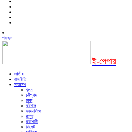
প্রচ্ছদ
ই-পেপার
জাতীয়
রাজনীতি
সারাদেশ
খুলনা
চট্টগ্রাম
ঢাকা
বরিশাল
ময়মনসিংহ
রংপুর
রাজশাহী
সিলেট