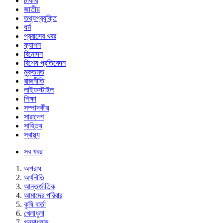
চাকরি
জাতীয়
তথ্যপ্রযুক্তি
ধর্ম
প্রবাসের খবর
ফ্যাশন
বিনোদন
বিশেষ প্রতিবেদন
মুক্তমত
রাজনীতি
লাইফস্টাইল
শিক্ষা
সম্পাদকীয়
সারাদেশ
সাহিত্য
স্বাস্থ্য
সব খবর
অপরাধ
অর্থনীতি
আন্তর্জাতিক
আমাদের পরিবার
কৃষি বার্তা
খেলাধুলা
গনমাধ্যাম