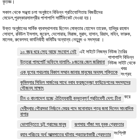
কৃতজ্ঞ।
সকাল থেকে সন্ধ্যা চলা অনুষ্ঠানে বিভিন্ন প্রতিযোগিতায় বিজয়ীদের
মেডেল,পুরস্কারসামগ্রীর পাশাপাশি সার্টিফিকেট দেওয়া হয়।
উক্ত অনুষ্ঠানের সার্বিক ব্যবস্থাপনায় ছিলেন মোক্তার হোসেন তারেক, হাবিবুর রহমান
সোহাগ, রবিউল ইসলাম, জুয়েল, দেলোয়ার, মিরাজ, মুরাদ, হাসান, রিয়াদ, মহিন, ফারুক,
মালেক, রুবেলসহ কার্যনির্বাহী কমিটির অন্যান্য নেতৃবৃন্দ ও সদস্যরা ।
১০ বছর ধরে সেতু আছে সংযোগ নেই
এই সাইটে নিজম্ব নিউজ তৈরির
পাশাপাশি বিভিন্ন
উত্তরা পাসপোর্ট অফিসে দালালি- ৮জনের জেল জরিমানা
নিউজ সাইট থেকে
খবর
এক যুগের পথচলায় বিকাশ সম্মান জানায় মানুষের অদম্য শক্তিকে
সংগ্রহ
কুমিল্লার সিভিল সার্জনের সাথে নবাব ফয়জুন্নেছা ফাউন্ডেশনের সদস্যদের
সৌজন্য সাক্ষাৎ
করে
চীন ও বাংলাদেশ হচ্ছে ঐতিহ্যবাহী বন্ধুত্বপূর্ণ প্রতিবেশী দেশ: চীনা
দেবীদ্বার পৌরসভা নির্বচনে মেয়র পদে মনোনায়ন পত্র জমা দিলেন সাংবাদিক
বাশার
ভোগান্তিতে দুই গ্রামের মানুষ
রূপসায় গাঁজা সহ যুবক গ্রেফতার
সংশ্লিষ্ট
র‌্যাব পরিচয়ে অর্থ আত্মসাতের ঘটনায় প্রতারণাকারী গ্রেফতার