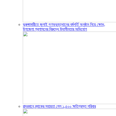
ভূরুঙ্গামারীতে জুলাই গণঅভ্যুত্থানের বর্ষপূর্তি অনুষ্ঠান নিয়ে ক্ষোভ,
উপজেলা প্রশাসনের বিরুদ্ধে উদাসীনতার অভিযোগ
বান্দরবানে ব্র্যাকের সহায়তা পেল ১,৫০০ ক্ষতিগ্রস্ত পরিবার