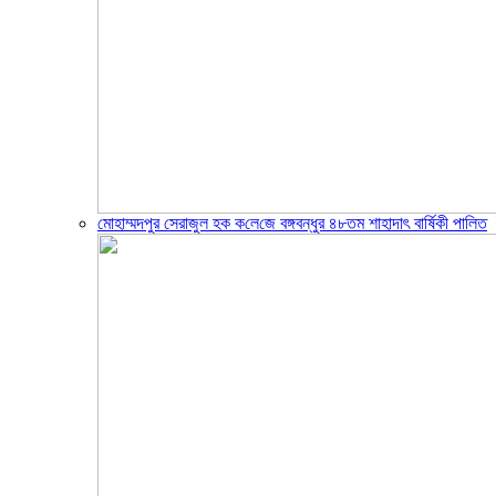
মোহাম্মদপুর সেরাজুল হক ক‌লে‌জে বঙ্গবন্ধুর ৪৮তম শাহাদাৎ বা‌র্ষিকী পা‌লিত