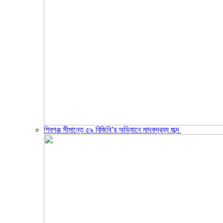
শিবগঞ্জ সীমান্তে ৫৯ বিজিবি’র অভিযানে মাদকদ্রব্য জব্দ ​