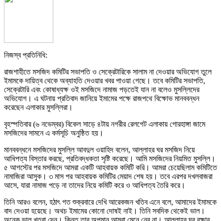
নিজস্ব প্রতিনিধি:
রাজশাহীতে মসজিদ কমিটির সভাপতি ও সেক্রেটারিকে সালাম না দেওয়ার অভিযোগ তুলে
ইমামকে দায়িত্ব থেকে অব্যাহতি দেওয়ার খবর পাওয়া গেছে। তবে কমিটির সভাপতি,
সেক্রেটারি এবং কোষাধ্যক্ষ ওই মসজিদে নামাজ পড়তেই যান না বলেও মুসল্লিদের
অভিযোগ। এ ঘটনায় প্রতিবাদ জানিয়ে ইমামের পক্ষে রাজপথে বিক্ষোভ মানববন্ধন
করেছেন এলাকার মুসল্লিরা।
বৃহস্পতিবার (৬ নভেম্বর) বিকেল সাড়ে ৪টায় নগরীর রেলগেট এলাকায় গোরহাঙ্গা জামে
মসজিদের সামনে এ কর্মসূচি অনুষ্ঠিত হয়।
মানববন্ধনে মসজিদের মুসল্লি আবদুল ওয়াহিদ বলেন, আল্লাহর ঘর মসজিদ নিয়ে
আধিপত্য বিস্তার করছে, প্রতিবদ্ধকতা সৃষ্টি করেছে। আমি মসজিদের নিয়মিত মুসল্লি।
৫ আগস্টের পর মসজিদে আমরা একটি আহবায়ক কমিটি করি। আমরা চেয়েছিলাম কমিটিতে
নামাজিরা আসুক। ৩ মাস পর আহবায়ক কমিটির মেয়াদ শেষ হয়। তবে এরপর দখলবাজরা
আসে, যারা নামাজ পড়ে না তাদের নিয়ে কমিটি করে ও আধিপত্য তৈরি করে।
তিনি আরও বলেন, হঠাৎ গত শুক্রবারে দেখি আরেকজন খতিব এনে বলে, আমাদের ইমামকে
বাদ দেওয়া হয়েছে। অথচ ইমামের কোনো দোষই নাই। তিনি সবদিক থেকেই ভাল।
অনেক ভাল খুতবা দেন। কিন্তু তার অপমান আমরা মেনে নেব না। আল্লাহর ঘর রক্ষার