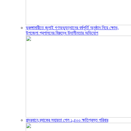
ভূরুঙ্গামারীতে জুলাই গণঅভ্যুত্থানের বর্ষপূর্তি অনুষ্ঠান নিয়ে ক্ষোভ,
উপজেলা প্রশাসনের বিরুদ্ধে উদাসীনতার অভিযোগ
বান্দরবানে ব্র্যাকের সহায়তা পেল ১,৫০০ ক্ষতিগ্রস্ত পরিবার