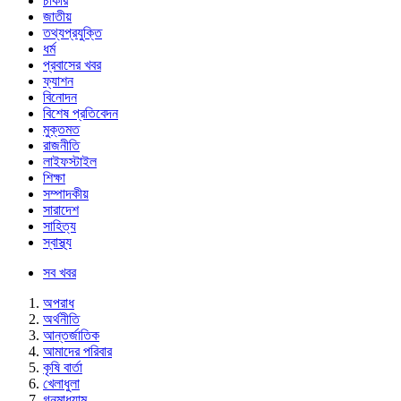
চাকরি
জাতীয়
তথ্যপ্রযুক্তি
ধর্ম
প্রবাসের খবর
ফ্যাশন
বিনোদন
বিশেষ প্রতিবেদন
মুক্তমত
রাজনীতি
লাইফস্টাইল
শিক্ষা
সম্পাদকীয়
সারাদেশ
সাহিত্য
স্বাস্থ্য
সব খবর
অপরাধ
অর্থনীতি
আন্তর্জাতিক
আমাদের পরিবার
কৃষি বার্তা
খেলাধুলা
গনমাধ্যাম