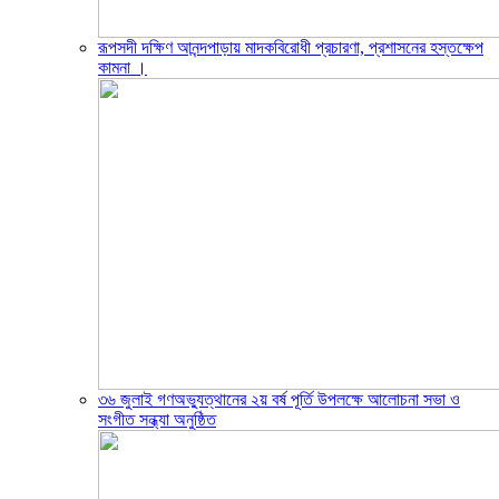
রূপসদী দক্ষিণ আনন্দপাড়ায় মাদকবিরোধী প্রচারণা, প্রশাসনের হস্তক্ষেপ
কামনা ‎।
৩৬ জুলাই গণঅভ্যুত্থানের ২য় বর্ষ পূর্তি উপলক্ষে আলোচনা সভা ও
সংগীত সন্ধ্যা অনুষ্ঠিত