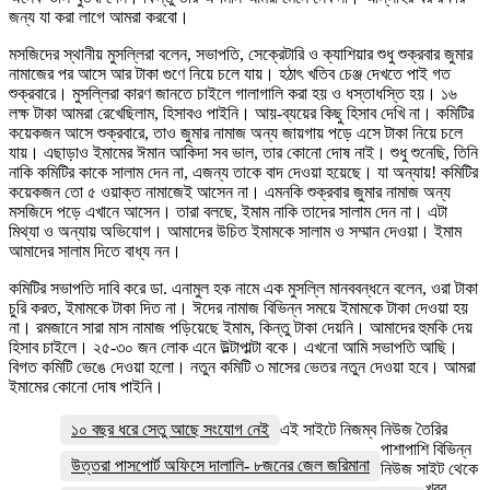
জন্য যা করা লাগে আমরা করবো।
মসজিদের স্থানীয় মুসল্লিরা বলেন, সভাপতি, সেক্রেটারি ও ক্যাশিয়ার শুধু শুক্রবার জুমার
নামাজের পর আসে আর টাকা গুণে নিয়ে চলে যায়। হঠাৎ খতিব চেঞ্জ দেখতে পাই গত
শুক্রবারে। মুসল্লিরা কারণ জানতে চাইলে গালাগালি করা হয় ও ধস্তাধস্তি হয়। ১৬
লক্ষ টাকা আমরা রেখেছিলাম, হিসাবও পাইনি। আয়-ব্যয়ের কিছু হিসাব দেখি না। কমিটির
কয়েকজন আসে শুক্রবারে, তাও জুমার নামাজ অন্য জায়গায় পড়ে এসে টাকা নিয়ে চলে
যায়। এছাড়াও ইমামের ঈমান আকিদা সব ভাল, তার কোনো দোষ নাই। শুধু শুনেছি, তিনি
নাকি কমিটির কাকে সালাম দেন না, এজন্য তাকে বাদ দেওয়া হয়েছে। যা অন্যায়! কমিটির
কয়েকজন তো ৫ ওয়াক্ত নামাজেই আসেন না। এমনকি শুক্রবার জুমার নামাজ অন্য
মসজিদে পড়ে এখানে আসেন। তারা বলছে, ইমাম নাকি তাদের সালাম দেন না। এটা
মিথ্যা ও অন্যায় অভিযোগ। আমাদের উচিত ইমামকে সালাম ও সম্মান দেওয়া। ইমাম
আমাদের সালাম দিতে বাধ্য নন।
কমিটির সভাপতি দাবি করে ডা. এনামুল হক নামে এক মুসল্লি মানববন্ধনে বলেন, ওরা টাকা
চুরি করত, ইমামকে টাকা দিত না। ঈদের নামাজ বিভিন্ন সময়ে ইমামকে টাকা দেওয়া হয়
না। রমজানে সারা মাস নামাজ পড়িয়েছে ইমাম, কিন্তু টাকা দেয়নি। আমাদের হুমকি দেয়
হিসাব চাইলে। ২৫-৩০ জন লোক এনে উল্টাপাল্টা বকে। এখনো আমি সভাপতি আছি।
বিগত কমিটি ভেঙে দেওয়া হলো। নতুন কমিটি ৩ মাসের ভেতর নতুন দেওয়া হবে। আমরা
ইমামের কোনো দোষ পাইনি।
১০ বছর ধরে সেতু আছে সংযোগ নেই
এই সাইটে নিজম্ব নিউজ তৈরির
পাশাপাশি বিভিন্ন
উত্তরা পাসপোর্ট অফিসে দালালি- ৮জনের জেল জরিমানা
নিউজ সাইট থেকে
খবর