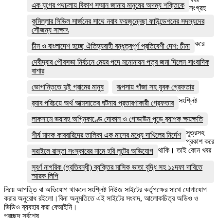
এক যুগের পথচলায় বিকাশ সম্মান জানায় মানুষের অদম্য শক্তিকে
সংগ্রহ
কুমিল্লার সিভিল সার্জনের সাথে নবাব ফয়জুন্নেছা ফাউন্ডেশনের সদস্যদের
সৌজন্য সাক্ষাৎ
করে
চীন ও বাংলাদেশ হচ্ছে ঐতিহ্যবাহী বন্ধুত্বপূর্ণ প্রতিবেশী দেশ: চীনা
দেবীদ্বার পৌরসভা নির্বচনে মেয়র পদে মনোনায়ন পত্র জমা দিলেন সাংবাদিক
বাশার
ভোগান্তিতে দুই গ্রামের মানুষ
রূপসায় গাঁজা সহ যুবক গ্রেফতার
সংশ্লিষ্ট
র‌্যাব পরিচয়ে অর্থ আত্মসাতের ঘটনায় প্রতারণাকারী গ্রেফতার
লাকসামে ভয়াবহ অগ্নিকাণ্ডে দোকান ও গোডাউন পুড়ে ব‍্যাপক ক্ষয়ক্ষতি
সূত্রসহ
শীর্ষ মাদক কারবারিদের তালিকা এক মাসের মধ্যে দাখিলের নির্দেশ
প্রকাশ করে
থাকি। তাই কোন খবর
সরাইলে রাস্তা সংস্কারের নামে হরি লুটের অভিযোগ
সুবর্ণ নাগরিক (প্রতিবন্ধী) ব্যক্তির মাসিক ভাতা বৃদ্ধি সহ ১১দফা দাবিতে
স্মারক লিপি
নিয়ে আপত্তি বা অভিযোগ থাকলে সংশ্লিষ্ট নিউজ সাইটের কর্তৃপক্ষের সাথে যোগাযোগ
করার অনুরোধ রইলো।বিনা অনুমতিতে এই সাইটের সংবাদ, আলোকচিত্র অডিও ও
ভিডিও ব্যবহার করা বেআইনি।
প্রচ্ছদ সর্বশেষ