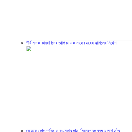
শীর্ষ মাদক কারবারিদের তালিকা এক মাসের মধ্যে দাখিলের নির্দেশ
বেড়েছে লোডশেডিং ও রং-সুতার দাম, সিরাজগঞ্জে বন্ধ ১ লাখ তাঁত