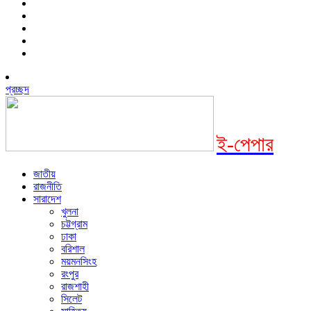
প্রচ্ছদ
ই-পেপার
জাতীয়
রাজনীতি
সারাদেশ
খুলনা
চট্টগ্রাম
ঢাকা
বরিশাল
ময়মনসিংহ
রংপুর
রাজশাহী
সিলেট