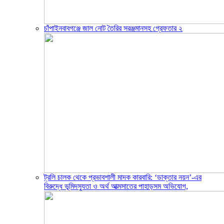
চাঁপাইনবাবগঞ্জে জাল নোট তৈরির সরঞ্জমানসহ গ্রেফতার ২
ট্রলি চালক থেকে প্রভাবশালী মাদক কারবারি: ‘ডাক্তার নয়ন’-এর
বিরুদ্ধে ভূমিদস্যুতা ও অর্থ আত্মসাতের পাহাড়সম অভিযোগ,