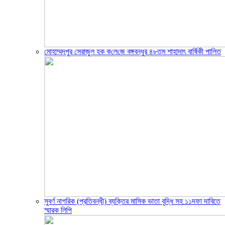
মোহাম্মদপুর সেরাজুল হক ক‌লে‌জে বঙ্গবন্ধুর ৪৮তম শাহাদাৎ বা‌র্ষিকী পা‌লিত
সুবর্ণ নাগরিক (প্রতিবন্ধী) ব্যক্তির মাসিক ভাতা বৃদ্ধি সহ ১১দফা দাবিতে
স্মারক লিপি