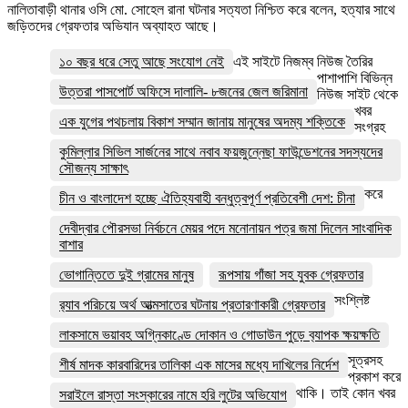
নালিতাবাড়ী থানার ওসি মো. সোহেল রানা ঘটনার সত্যতা নিশ্চিত করে বলেন, হত্যার সাথে
জড়িতদের গ্রেফতার অভিযান অব্যাহত আছে।
১০ বছর ধরে সেতু আছে সংযোগ নেই
এই সাইটে নিজম্ব নিউজ তৈরির
পাশাপাশি বিভিন্ন
উত্তরা পাসপোর্ট অফিসে দালালি- ৮জনের জেল জরিমানা
নিউজ সাইট থেকে
খবর
এক যুগের পথচলায় বিকাশ সম্মান জানায় মানুষের অদম্য শক্তিকে
সংগ্রহ
কুমিল্লার সিভিল সার্জনের সাথে নবাব ফয়জুন্নেছা ফাউন্ডেশনের সদস্যদের
সৌজন্য সাক্ষাৎ
করে
চীন ও বাংলাদেশ হচ্ছে ঐতিহ্যবাহী বন্ধুত্বপূর্ণ প্রতিবেশী দেশ: চীনা
দেবীদ্বার পৌরসভা নির্বচনে মেয়র পদে মনোনায়ন পত্র জমা দিলেন সাংবাদিক
বাশার
ভোগান্তিতে দুই গ্রামের মানুষ
রূপসায় গাঁজা সহ যুবক গ্রেফতার
সংশ্লিষ্ট
র‌্যাব পরিচয়ে অর্থ আত্মসাতের ঘটনায় প্রতারণাকারী গ্রেফতার
লাকসামে ভয়াবহ অগ্নিকাণ্ডে দোকান ও গোডাউন পুড়ে ব‍্যাপক ক্ষয়ক্ষতি
সূত্রসহ
শীর্ষ মাদক কারবারিদের তালিকা এক মাসের মধ্যে দাখিলের নির্দেশ
প্রকাশ করে
থাকি। তাই কোন খবর
সরাইলে রাস্তা সংস্কারের নামে হরি লুটের অভিযোগ