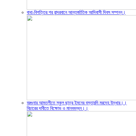
বাধা-বিপত্তির পর বান্দরবানে আন্তর্জাতিক আদিবাসী দিবস সম্পন্ন।
বরগুনার আমতলীতে স্কুল ছাত্র ইমনের বস্তাবন্দি মরদেহ উদ্ধার।।
বিচারের দাবীতে বিক্ষোভ ও মানববন্ধন।।