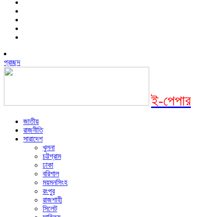
প্রচ্ছদ
ই-পেপার
জাতীয়
রাজনীতি
সারাদেশ
খুলনা
চট্টগ্রাম
ঢাকা
বরিশাল
ময়মনসিংহ
রংপুর
রাজশাহী
সিলেট