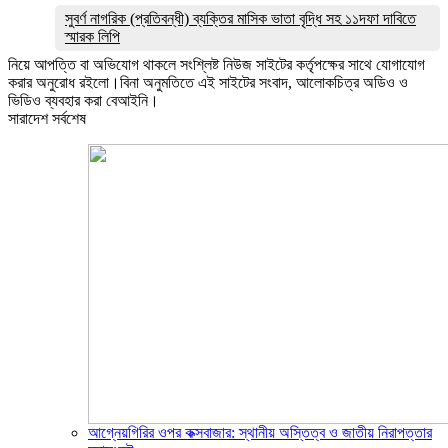
সুবর্ণ নাগরিক (প্রতিবন্ধী) ব্যক্তির মাসিক ভাতা বৃদ্ধি সহ ১১দফা দাবিতে
স্মারক লিপি
নিয়ে আপত্তি বা অভিযোগ থাকলে সংশ্লিষ্ট নিউজ সাইটের কর্তৃপক্ষের সাথে যোগাযোগ
করার অনুরোধ রইলো।বিনা অনুমতিতে এই সাইটের সংবাদ, আলোকচিত্র অডিও ও
ভিডিও ব্যবহার করা বেআইনি।
সারাদেশ সর্বশেষ
আগ্নেয়গিরির ওপর কক্সবাজার: স্থানীয় অস্তিত্ব ও জাতীয় নিরাপত্তার