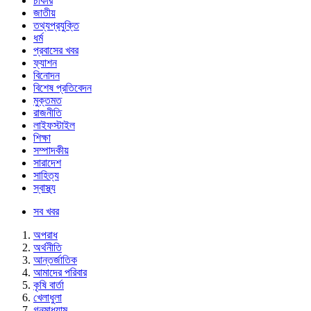
চাকরি
জাতীয়
তথ্যপ্রযুক্তি
ধর্ম
প্রবাসের খবর
ফ্যাশন
বিনোদন
বিশেষ প্রতিবেদন
মুক্তমত
রাজনীতি
লাইফস্টাইল
শিক্ষা
সম্পাদকীয়
সারাদেশ
সাহিত্য
স্বাস্থ্য
সব খবর
অপরাধ
অর্থনীতি
আন্তর্জাতিক
আমাদের পরিবার
কৃষি বার্তা
খেলাধুলা
গনমাধ্যাম