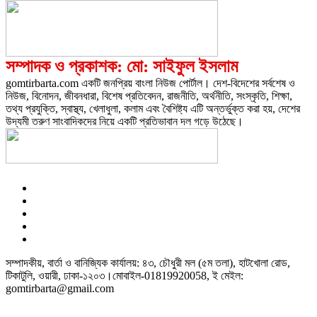
সম্পাদক ও প্রকাশক: মো: সাইফুল ইসলাম
gomtirbarta.com একটি জনপ্রিয় বাংলা নিউজ পোর্টাল। দেশ-বিদেশের সর্বশেষ ও
নিউজ, বিনোদন, জীবনধারা, বিশেষ প্রতিবেদন, রাজনীতি, অর্থনীতি, সংস্কৃতি, শিক্ষা,
তথ্য প্রযুক্তি, স্বাস্থ্য, খেলাধুলা, কলাম এবং বৈশিষ্ট্য এটি অন্তর্ভুক্ত করা হয়, দেশের
উদ্যমী তরুণ সাংবাদিকদের নিয়ে একটি প্রতিভাবান দল গড়ে উঠেছে।
সম্পাদকীয়, বার্তা ও বানিজ্যিক কার্যালয়: ৪৩, চৌধুরী মল (৫ম তলা), হাটখোলা রোড,
টিকাটুলি, ওয়ারী, ঢাকা-১২০৩।মোবাইল-01819920058, ই মেইল:
gomtirbarta@gmail.com