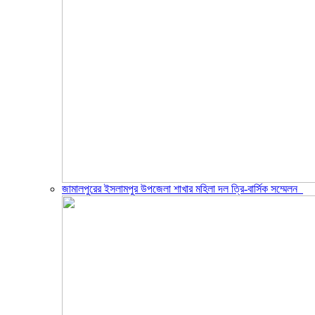
জামালপুরের ইসলামপুর উপজেলা শাখার মহিলা দল ত্রি-বার্সিক সম্মেলন