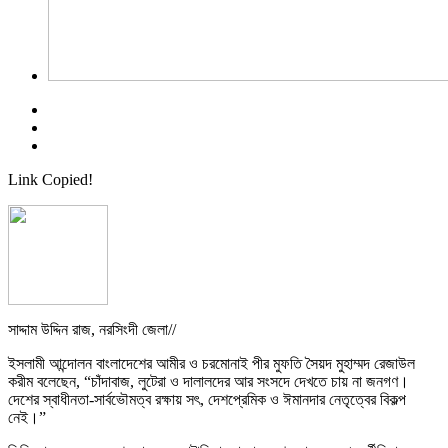
Link Copied!
সাদ্দাম উদ্দিন রাজ, নরসিংদী জেলা//
ইসলামী আন্দোলন বাংলাদেশের আমীর ও চরমোনাই পীর মুফতি সৈয়দ মুহাম্মদ রেজাউল
করীম বলেছেন, “চাঁদাবাজ, লুটেরা ও দালালদের আর সংসদে দেখতে চায় না জনগণ।
দেশের স্বাধীনতা-সার্বভৌমত্ব রক্ষায় সৎ, দেশপ্রেমিক ও ঈমানদার নেতৃত্বের বিকল্প
নেই।”