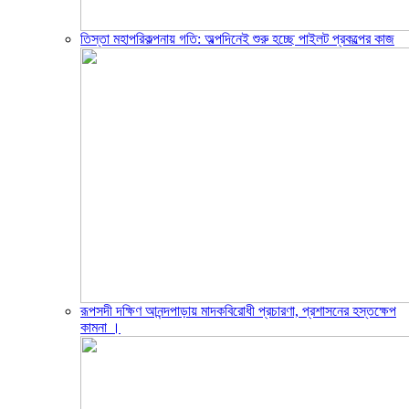
তিস্তা মহাপরিকল্পনায় গতি: অল্পদিনেই শুরু হচ্ছে পাইলট প্রকল্পের কাজ
রূপসদী দক্ষিণ আনন্দপাড়ায় মাদকবিরোধী প্রচারণা, প্রশাসনের হস্তক্ষেপ
কামনা ‎।