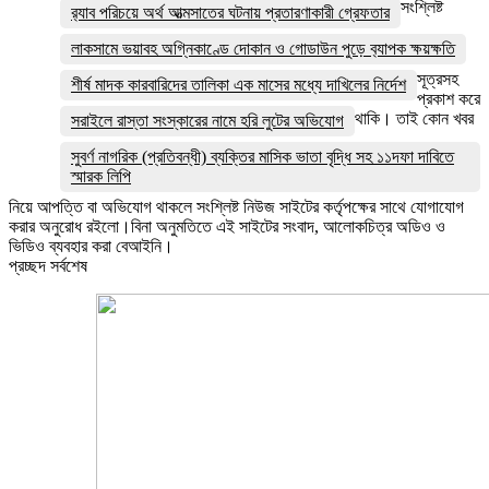
সংশ্লিষ্ট
র‌্যাব পরিচয়ে অর্থ আত্মসাতের ঘটনায় প্রতারণাকারী গ্রেফতার
লাকসামে ভয়াবহ অগ্নিকাণ্ডে দোকান ও গোডাউন পুড়ে ব‍্যাপক ক্ষয়ক্ষতি
সূত্রসহ
শীর্ষ মাদক কারবারিদের তালিকা এক মাসের মধ্যে দাখিলের নির্দেশ
প্রকাশ করে
থাকি। তাই কোন খবর
সরাইলে রাস্তা সংস্কারের নামে হরি লুটের অভিযোগ
সুবর্ণ নাগরিক (প্রতিবন্ধী) ব্যক্তির মাসিক ভাতা বৃদ্ধি সহ ১১দফা দাবিতে
স্মারক লিপি
নিয়ে আপত্তি বা অভিযোগ থাকলে সংশ্লিষ্ট নিউজ সাইটের কর্তৃপক্ষের সাথে যোগাযোগ
করার অনুরোধ রইলো।বিনা অনুমতিতে এই সাইটের সংবাদ, আলোকচিত্র অডিও ও
ভিডিও ব্যবহার করা বেআইনি।
প্রচ্ছদ সর্বশেষ