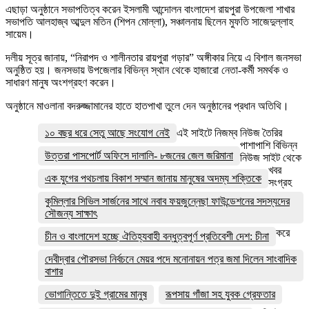
এছাড়া অনুষ্ঠানে সভাপতিত্ব করেন ইসলামী আন্দোলন বাংলাদেশ রায়পুরা উপজেলা শাখার
সভাপতি আলহাজ্ব আব্দুল মতিন (শিপন মোল্লা), সঞ্চালনায় ছিলেন মুফতি সাজেদুল্লাহ
সায়েম।
দলীয় সূত্র জানায়, “নিরাপদ ও শালীনতার রায়পুরা গড়ার” অঙ্গীকার নিয়ে এ বিশাল জনসভা
অনুষ্ঠিত হয়। জনসভায় উপজেলার বিভিন্ন স্থান থেকে হাজারো নেতা-কর্মী সমর্থক ও
সাধারণ মানুষ অংশগ্রহণ করেন।
অনুষ্ঠানে মাওলানা বদরুজ্জামানের হাতে হাতপাখা তুলে দেন অনুষ্ঠানের প্রধান অতিথি।
১০ বছর ধরে সেতু আছে সংযোগ নেই
এই সাইটে নিজম্ব নিউজ তৈরির
পাশাপাশি বিভিন্ন
উত্তরা পাসপোর্ট অফিসে দালালি- ৮জনের জেল জরিমানা
নিউজ সাইট থেকে
খবর
এক যুগের পথচলায় বিকাশ সম্মান জানায় মানুষের অদম্য শক্তিকে
সংগ্রহ
কুমিল্লার সিভিল সার্জনের সাথে নবাব ফয়জুন্নেছা ফাউন্ডেশনের সদস্যদের
সৌজন্য সাক্ষাৎ
করে
চীন ও বাংলাদেশ হচ্ছে ঐতিহ্যবাহী বন্ধুত্বপূর্ণ প্রতিবেশী দেশ: চীনা
দেবীদ্বার পৌরসভা নির্বচনে মেয়র পদে মনোনায়ন পত্র জমা দিলেন সাংবাদিক
বাশার
ভোগান্তিতে দুই গ্রামের মানুষ
রূপসায় গাঁজা সহ যুবক গ্রেফতার