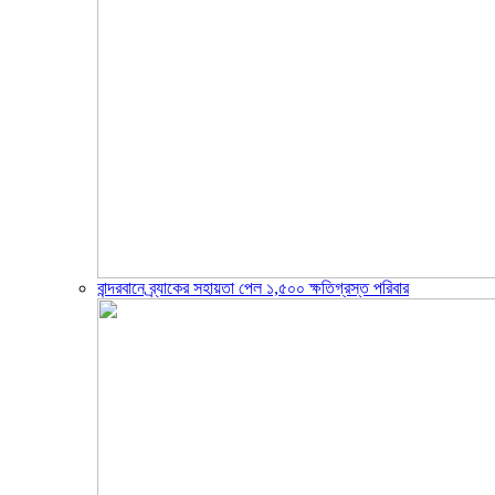
বান্দরবানে ব্র্যাকের সহায়তা পেল ১,৫০০ ক্ষতিগ্রস্ত পরিবার