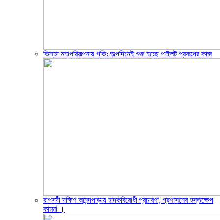
তিস্তা মহাপরিকল্পনায় গতি: অল্পদিনেই শুরু হচ্ছে পাইলট প্রকল্পের কাজ
রূপসদী দক্ষিণ আনন্দপাড়ায় মাদকবিরোধী প্রচারণা, প্রশাসনের হস্তক্ষেপ
কামনা ‎।