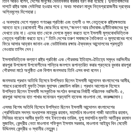
তিনি আরও বলেন, দেশের মানুষের ভোটাধিকার বারবার হরণ করা হয়েছে। দুর্নীতিবাজদের
দাপটে রাষ্ট্র আজ দেউলিয়া হওয়ার পথে। অথচ সাধারণ মানুষ নিত্যপ্রয়োজনীয় দ্রব্যের
অগ্নিমূল্যে দিশেহারা।
এ অবস্থায় দেশে প্রকৃত গণতন্ত্র প্রতিষ্ঠা এবং ত্যাগী ও সৎ নেতৃত্বকে রাষ্ট্রক্ষমতায়
আনতে হবে।চরমোনাই পীর জোর দিয়ে বলেন,“জনগণ আর চাঁদাবাজ-দুর্নীতিবাজদের মুখ
দেখতে চায় না। এদের হাত থেকে দেশকে মুক্ত করতে হলে ইসলামী মূল্যবোধভিত্তিক
নেতৃত্ব প্রতিষ্ঠা করতে হবে।” তিনি দেশের তরুণ সমাজকে নৈতিকতা ও মূল্যবোধের পথে
ফিরে আসার আহ্বান জানান এবং ভোটাধিকার রক্ষায় ঐক্যবদ্ধ আন্দোলনের প্রস্তুতি
নেওয়ার তাগিদ দেন।
ইসলামভিত্তিক কল্যাণ রাষ্ট্র প্রতিষ্ঠা এবং গৌরবময় ইতিহাস-ঐতিহ্যে সমৃদ্ধ নরসিংদীর
রায়পুরা উপজেলা উপযোগীদের শান্তির জনপদে রূপান্তরিত করার প্রত্যয়ে বুধবার রায়পুরা
পৌরসভা মাঠে অনুষ্ঠিত এক বিশাল জনসভায় তিনি এসব কথা বলেন।
জনসভায় প্রধান অতিথি হিসেবে উপস্থিত ছিলেন ইসলামী আন্দোলন বাংলাদেশের আমীর,
শায়খে চরমোনাই মুফতি সৈয়দ মুহাম্মদ রেজাউল করিম। প্রধান আলোচক হিসেবে
উপস্থিত ছিলেন ইসলামী সংস্কৃতিক সংগঠন কলরবের নির্বাহী পরিচালক নরসিংদী- ৫,
রায়পুরা আসনের হাত পাখার মনোনয়ন প্রত্যাশি হাফেজ মাওলানা মো. বদরুজ্জামান।
এসময় বিশেষ অতিথি হিসেবে উপস্থিত ছিলেন ইসলামী আন্দোলন বাংলাদেশের
প্রেসিডিয়াম সদস্য অধ্যাপক মাহবুবুর রহমান, মহাসচিব মাওলানা গাজী আতাউর রহমান,
সিনিয়র নায়েবে আমীর মুফতি শাহ ইফতেখার তারিক, যুগ্ম মহাসচিব মুফতি আতীকুর রহমান
মুজাহিদ, কেন্দ্রীয় নেতা মাওলানা শফিকুল ইসলাম সরকার, মাওলানা আইয়ুব বিন মেহেদী
উদ্দিনসহ কেন্দ্রীয় ও স্থানীয় নেতৃবৃন্দ।