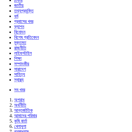
চাকরি
জাতীয়
তথ্যপ্রযুক্তি
ধর্ম
প্রবাসের খবর
ফ্যাশন
বিনোদন
বিশেষ প্রতিবেদন
মুক্তমত
রাজনীতি
লাইফস্টাইল
শিক্ষা
সম্পাদকীয়
সারাদেশ
সাহিত্য
স্বাস্থ্য
সব খবর
অপরাধ
অর্থনীতি
আন্তর্জাতিক
আমাদের পরিবার
কৃষি বার্তা
খেলাধুলা
গনমাধ্যাম