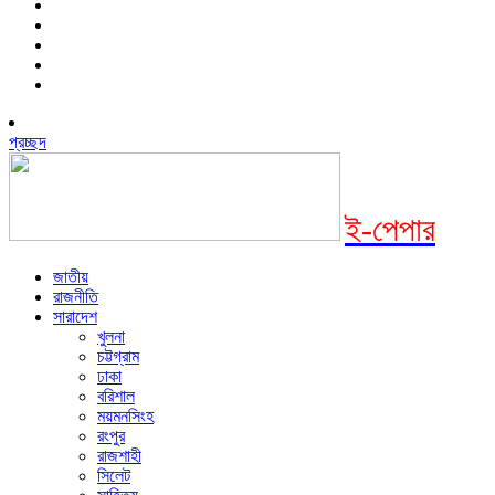
প্রচ্ছদ
ই-পেপার
জাতীয়
রাজনীতি
সারাদেশ
খুলনা
চট্টগ্রাম
ঢাকা
বরিশাল
ময়মনসিংহ
রংপুর
রাজশাহী
সিলেট