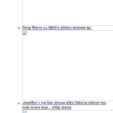
শিবগঞ্জ সীমান্তে ৫৯ বিজিবি’র অভিযানে মাদকদ্রব্য জব্দ ​
নোয়াখালীতে ৭ লক্ষ টাকা যৌতুকের দাবিতে নির্যাতনের অভিযোগ করে
সংবাদ সম্মেলন করেন – ফারিয়া আক্তার