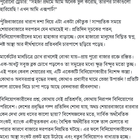
পুরোনো ট্রেডার: “সহজ! প্রথমে আমি অনেক ভুল করেছি, তারপর টাকাগুলো
হারিয়েছি ! এখন আমি এক্সপার্ট!”
পুঁজিবাজারের খারাপ দশা নিয়ে এটা একটা কৌতুক ! সাম্প্রতিক সময়ে
শেয়ারবাজারে দরপতন যেন থামছেই না। প্রতিদিন সূচকের পতন,
বিনিয়োগকারীদের মধ্যে হাহাকার বাড়াচ্ছে। যেন হাজারো মানুষের বিঘ্নিত স্বপ্ন,
নষ্ট আস্থা আর দীর্ঘশ্বাসের প্রতিধ্বনি চারপাশে ছড়িয়ে পড়েছ।
মার্কেটের মানচিত্রে চোখ রাখলেই বোঝা যায়—প্রায় পুরো বাজার রক্তে রঞ্জিত।
এক-আধটু সবুজ ব্লক চোখে পড়লেও তা সমুদ্রের মধ্যে ক্ষুদ্র বিন্দুর মতো তুচ্ছ।
এই পতন কেবল শেয়ারের নয়, এটি একেকটি বিনিয়োগকারীর নিঃশব্দ কান্না।
কোথাও অবসরপ্রাপ্ত বৃদ্ধের সঞ্চয়, কোথাও প্রবাসীর ঘামে ভেজা উপার্জন ! প্রতিটি
লাল গ্রাফের নিচে চাপা পড়ে আছে বেদনাভরা জীবনগাথা।
বিনিয়োগকারীদের প্রশ্ন, কোথায় সেই প্রতিশ্রুতি, কোথায় নিরাপদ বিনিয়োগের
পরিবেশ। দেশের প্রবৃদ্ধির গল্প প্রতিদিন শোনা যায়, অথচ শেয়ারবাজারে বারবার
কেন দেখা দেয় ধসের কালো ছায়া? বিশেষজ্ঞদের মতে, সার্বিক অর্থনৈতিক
সংকট, ব্যাংক একীভূতকরণ এবং বৈশ্বিক অর্থনীতির সঙ্গে তাল মেলাতে না
পারার কারণে বাজারে দরপতন নিয়মিত ঘটছে। এর ফলে বিনিয়োগকারীদের
মধ্যে আস্থা সংকট প্রকট হয়ে উঠেছে এবং নতুন বিনিয়োগও বাধাগ্রস্ত হচ্ছে।