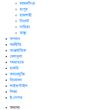
ময়মনসিংহ
রংপুর
রাজশাহী
সিলেট
সাহিত্য
স্বাস্থ্য
অপরাধ
অর্থনীতি
আন্তর্জাতিক
খেলাধুলা
গনমাধ্যাম
চাকরি
তথ্যপ্রযুক্তি
বিনোদন
লাইফস্টাইল
শিক্ষা
ই-পেপার
অন্যান্য