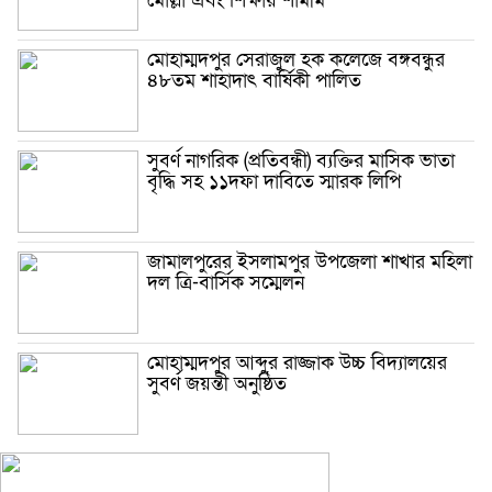
মোল্লা এবং শিক্ষায় শামীম
মোহাম্মদপুর সেরাজুল হক ক‌লে‌জে বঙ্গবন্ধুর
৪৮তম শাহাদাৎ বা‌র্ষিকী পা‌লিত
সুবর্ণ নাগরিক (প্রতিবন্ধী) ব্যক্তির মাসিক ভাতা
বৃদ্ধি সহ ১১দফা দাবিতে স্মারক লিপি
জামালপুরের ইসলামপুর উপজেলা শাখার মহিলা
দল ত্রি-বার্সিক সম্মেলন
মোহাম্মদপুর আব্দুর রাজ্জাক উচ্চ বিদ্যালয়ের
সুবর্ণ জয়ন্তী অনুষ্ঠিত