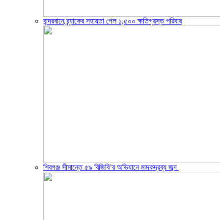
বান্দরবানে ব্র্যাকের সহায়তা পেল ১,৫০০ ক্ষতিগ্রস্ত পরিবার
শিবগঞ্জ সীমান্তে ৫৯ বিজিবি’র অভিযানে মাদকদ্রব্য জব্দ ​