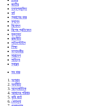
চাকরি
জাতীয়
তথ্যপ্রযুক্তি
ধর্ম
প্রবাসের খবর
ফ্যাশন
বিনোদন
বিশেষ প্রতিবেদন
মুক্তমত
রাজনীতি
লাইফস্টাইল
শিক্ষা
সম্পাদকীয়
সারাদেশ
সাহিত্য
স্বাস্থ্য
সব খবর
অপরাধ
অর্থনীতি
আন্তর্জাতিক
আমাদের পরিবার
কৃষি বার্তা
খেলাধুলা
গনমাধ্যাম