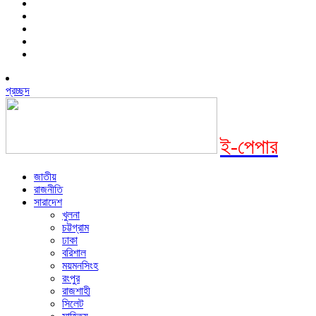
প্রচ্ছদ
ই-পেপার
জাতীয়
রাজনীতি
সারাদেশ
খুলনা
চট্টগ্রাম
ঢাকা
বরিশাল
ময়মনসিংহ
রংপুর
রাজশাহী
সিলেট