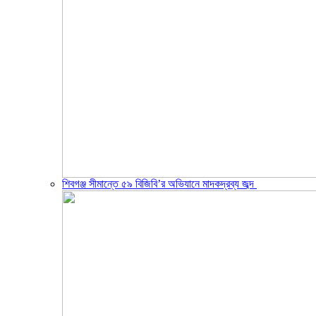
শিবগঞ্জ সীমান্তে ৫৯ বিজিবি’র অভিযানে মাদকদ্রব্য জব্দ ​