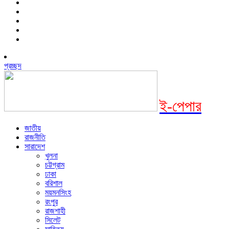
প্রচ্ছদ
ই-পেপার
জাতীয়
রাজনীতি
সারাদেশ
খুলনা
চট্টগ্রাম
ঢাকা
বরিশাল
ময়মনসিংহ
রংপুর
রাজশাহী
সিলেট