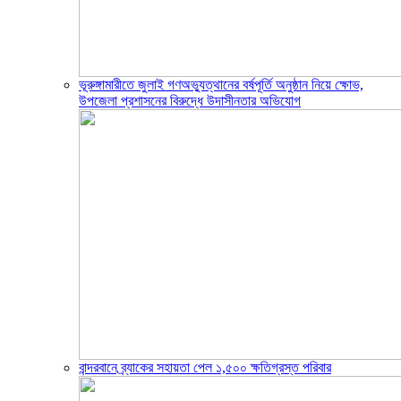
ভূরুঙ্গামারীতে জুলাই গণঅভ্যুত্থানের বর্ষপূর্তি অনুষ্ঠান নিয়ে ক্ষোভ,
উপজেলা প্রশাসনের বিরুদ্ধে উদাসীনতার অভিযোগ
বান্দরবানে ব্র্যাকের সহায়তা পেল ১,৫০০ ক্ষতিগ্রস্ত পরিবার