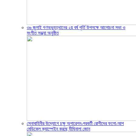
৩৬ জুলাই গণঅভ্যুত্থানের ২য় বর্ষ পূর্তি উপলক্ষে আলোচনা সভা ও
সংগীত সন্ধ্যা অনুষ্ঠিত
সেনাবাহিনীর উদ্যোগে চক্ষু অপারেশন-পরবর্তী রোগীদের ফলো-আপ
মেডিকেল ক্যাম্পেইন করছে দীঘিনালা জোন