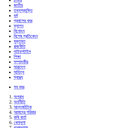
চাকরি
জাতীয়
তথ্যপ্রযুক্তি
ধর্ম
প্রবাসের খবর
ফ্যাশন
বিনোদন
বিশেষ প্রতিবেদন
মুক্তমত
রাজনীতি
লাইফস্টাইল
শিক্ষা
সম্পাদকীয়
সারাদেশ
সাহিত্য
স্বাস্থ্য
সব খবর
অপরাধ
অর্থনীতি
আন্তর্জাতিক
আমাদের পরিবার
কৃষি বার্তা
খেলাধুলা
গনমাধ্যাম