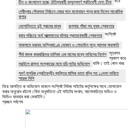
করে
চীন ও বাংলাদেশ হচ্ছে ঐতিহ্যবাহী বন্ধুত্বপূর্ণ প্রতিবেশী দেশ: চীনা
দেবীদ্বার পৌরসভা নির্বচনে মেয়র পদে মনোনায়ন পত্র জমা দিলেন সাংবাদিক
বাশার
ভোগান্তিতে দুই গ্রামের মানুষ
রূপসায় গাঁজা সহ যুবক গ্রেফতার
সংশ্লিষ্ট
র‌্যাব পরিচয়ে অর্থ আত্মসাতের ঘটনায় প্রতারণাকারী গ্রেফতার
লাকসামে ভয়াবহ অগ্নিকাণ্ডে দোকান ও গোডাউন পুড়ে ব‍্যাপক ক্ষয়ক্ষতি
সূত্রসহ
শীর্ষ মাদক কারবারিদের তালিকা এক মাসের মধ্যে দাখিলের নির্দেশ
প্রকাশ করে
থাকি। তাই কোন খবর
সরাইলে রাস্তা সংস্কারের নামে হরি লুটের অভিযোগ
সুবর্ণ নাগরিক (প্রতিবন্ধী) ব্যক্তির মাসিক ভাতা বৃদ্ধি সহ ১১দফা দাবিতে
স্মারক লিপি
নিয়ে আপত্তি বা অভিযোগ থাকলে সংশ্লিষ্ট নিউজ সাইটের কর্তৃপক্ষের সাথে যোগাযোগ
করার অনুরোধ রইলো।বিনা অনুমতিতে এই সাইটের সংবাদ, আলোকচিত্র অডিও ও
ভিডিও ব্যবহার করা বেআইনি।
প্রচ্ছদ সর্বশেষ