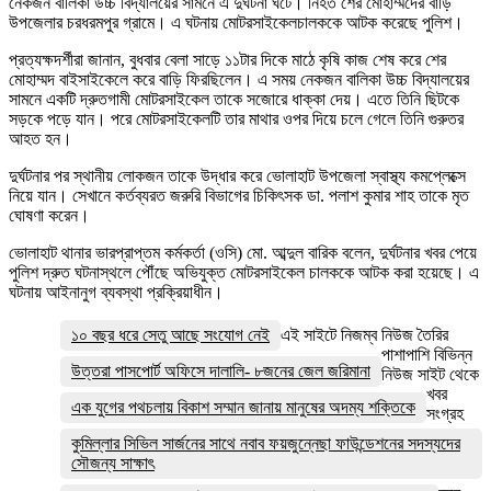
নেকজন বালিকা উচ্চ বিদ্যালয়ের সামনে এ দুর্ঘটনা ঘটে। নিহত শের মোহাম্মদের বাড়ি
উপজেলার চরধরমপুর গ্রামে। এ ঘটনায় মোটরসাইকেলচালককে আটক করেছে পুলিশ।
প্রত্যক্ষদর্শীরা জানান, বুধবার বেলা সাড়ে ১১টার দিকে মাঠে কৃষি কাজ শেষ করে শের
মোহাম্মদ বাইসাইকেলে করে বাড়ি ফিরছিলেন। এ সময় নেকজন বালিকা উচ্চ বিদ্যালয়ের
সামনে একটি দ্রুতগামী মোটরসাইকেল তাকে সজোরে ধাক্কা দেয়। এতে তিনি ছিটকে
সড়কে পড়ে যান। পরে মোটরসাইকেলটি তার মাথার ওপর দিয়ে চলে গেলে তিনি গুরুতর
আহত হন।
দুর্ঘটনার পর স্থানীয় লোকজন তাকে উদ্ধার করে ভোলাহাট উপজেলা স্বাস্থ্য কমপ্লেক্সে
নিয়ে যান। সেখানে কর্তব্যরত জরুরি বিভাগের চিকিৎসক ডা. পলাশ কুমার শাহ তাকে মৃত
ঘোষণা করেন।
ভোলাহাট থানার ভারপ্রাপ্তম কর্মকর্তা (ওসি) মো. আব্দুল বারিক বলেন, দুর্ঘটনার খবর পেয়ে
পুলিশ দ্রুত ঘটনাস্থলে পৌঁছে অভিযুক্ত মোটরসাইকেল চালককে আটক করা হয়েছে। এ
ঘটনায় আইনানুগ ব্যবস্থা প্রক্রিয়াধীন।
১০ বছর ধরে সেতু আছে সংযোগ নেই
এই সাইটে নিজম্ব নিউজ তৈরির
পাশাপাশি বিভিন্ন
উত্তরা পাসপোর্ট অফিসে দালালি- ৮জনের জেল জরিমানা
নিউজ সাইট থেকে
খবর
এক যুগের পথচলায় বিকাশ সম্মান জানায় মানুষের অদম্য শক্তিকে
সংগ্রহ
কুমিল্লার সিভিল সার্জনের সাথে নবাব ফয়জুন্নেছা ফাউন্ডেশনের সদস্যদের
সৌজন্য সাক্ষাৎ