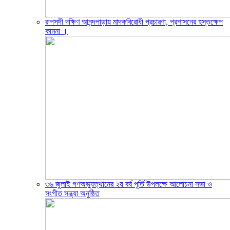
রূপসদী দক্ষিণ আনন্দপাড়ায় মাদকবিরোধী প্রচারণা, প্রশাসনের হস্তক্ষেপ
কামনা ‎।
৩৬ জুলাই গণঅভ্যুত্থানের ২য় বর্ষ পূর্তি উপলক্ষে আলোচনা সভা ও
সংগীত সন্ধ্যা অনুষ্ঠিত