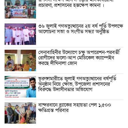
প্রচারণা, প্রশাসনের হস্তক্ষেপ কামনা ‎।
৩৬ জুলাই গণঅভ্যুত্থানের ২য় বর্ষ পূর্তি উপলক্ষে
আলোচনা সভা ও সংগীত সন্ধ্যা অনুষ্ঠিত
সেনাবাহিনীর উদ্যোগে চক্ষু অপারেশন-পরবর্তী
রোগীদের ফলো-আপ মেডিকেল ক্যাম্পেইন
করছে দীঘিনালা জোন
ভূরুঙ্গামারীতে জুলাই গণঅভ্যুত্থানের বর্ষপূর্তি
অনুষ্ঠান নিয়ে ক্ষোভ, উপজেলা প্রশাসনের
বিরুদ্ধে উদাসীনতার অভিযোগ
বান্দরবানে ব্র্যাকের সহায়তা পেল ১,৫০০
ক্ষতিগ্রস্ত পরিবার