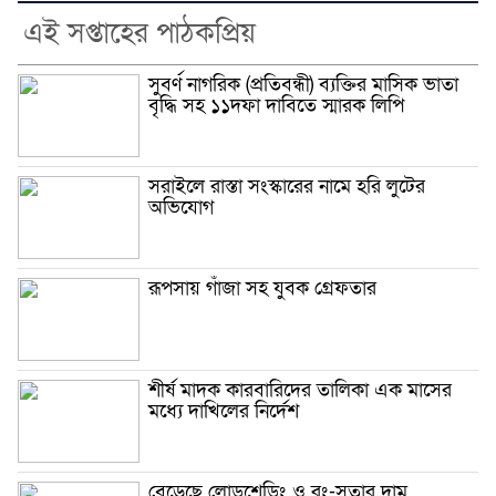
এই সপ্তাহের পাঠকপ্রিয়
সুবর্ণ নাগরিক (প্রতিবন্ধী) ব্যক্তির মাসিক ভাতা
বৃদ্ধি সহ ১১দফা দাবিতে স্মারক লিপি
সরাইলে রাস্তা সংস্কারের নামে হরি লুটের
অভিযোগ
রূপসায় গাঁজা সহ যুবক গ্রেফতার
শীর্ষ মাদক কারবারিদের তালিকা এক মাসের
মধ্যে দাখিলের নির্দেশ
বেড়েছে লোডশেডিং ও রং-সুতার দাম,