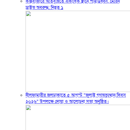
কক্সবাজারে অতিবৃষ্টিতে একাধিক স্থানে পাহাড়ধ্বস, মেরিন
ড্রাইভ অবরুদ্ধ: নিহত ১
নীলফামারীর জলঢাকাতে ৫ আগস্ট “জুলাই গণঅভ্যুত্থান দিবস
২০২৬” উপলক্ষে দোয়া ও আলোচনা সভা অনুষ্ঠিত।