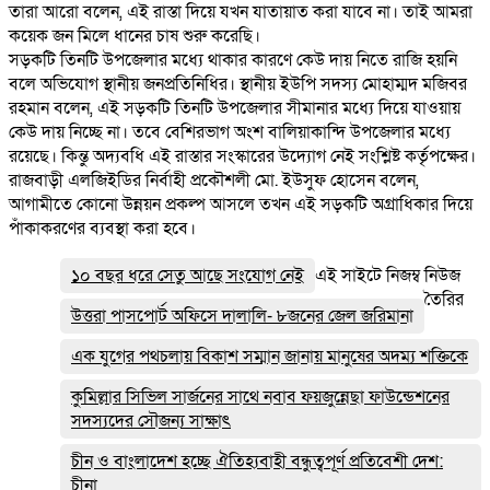
তারা আরো বলেন, এই রাস্তা দিয়ে যখন যাতায়াত করা যাবে না। তাই আমরা
কয়েক জন মিলে ধানের চাষ শুরু করেছি।
সড়কটি তিনটি উপজেলার মধ্যে থাকার কারণে কেউ দায় নিতে রাজি হয়নি
বলে অভিযোগ স্থানীয় জনপ্রতিনিধির। স্থানীয় ইউপি সদস্য মোহাম্মদ মজিবর
রহমান বলেন, এই সড়কটি তিনটি উপজেলার সীমানার মধ্যে দিয়ে যাওয়ায়
কেউ দায় নিচ্ছে না। তবে বেশিরভাগ অংশ বালিয়াকান্দি উপজেলার মধ্যে
রয়েছে। কিন্তু অদ্যবধি এই রাস্তার সংস্কারের উদ্যোগ নেই সংশ্লিষ্ট কর্তৃপক্ষের।
রাজবাড়ী এলজিইডির নির্বাহী প্রকৌশলী মো. ইউসুফ হোসেন বলেন,
আগামীতে কোনো উন্নয়ন প্রকল্প আসলে তখন এই সড়কটি অগ্রাধিকার দিয়ে
পাঁকাকরণের ব্যবস্থা করা হবে।
১০ বছর ধরে সেতু আছে সংযোগ নেই
এই সাইটে নিজম্ব নিউজ
তৈরির
উত্তরা পাসপোর্ট অফিসে দালালি- ৮জনের জেল জরিমানা
এক যুগের পথচলায় বিকাশ সম্মান জানায় মানুষের অদম্য শক্তিকে
কুমিল্লার সিভিল সার্জনের সাথে নবাব ফয়জুন্নেছা ফাউন্ডেশনের
সদস্যদের সৌজন্য সাক্ষাৎ
চীন ও বাংলাদেশ হচ্ছে ঐতিহ্যবাহী বন্ধুত্বপূর্ণ প্রতিবেশী দেশ:
চীনা