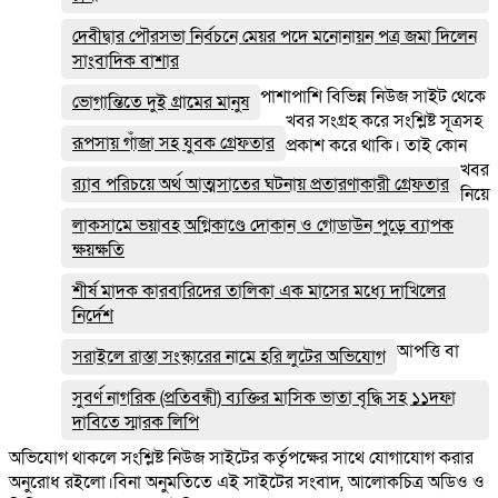
দেবীদ্বার পৌরসভা নির্বচনে মেয়র পদে মনোনায়ন পত্র জমা দিলেন
সাংবাদিক বাশার
পাশাপাশি বিভিন্ন নিউজ সাইট থেকে
ভোগান্তিতে দুই গ্রামের মানুষ
খবর সংগ্রহ করে সংশ্লিষ্ট সূত্রসহ
রূপসায় গাঁজা সহ যুবক গ্রেফতার
প্রকাশ করে থাকি। তাই কোন
খবর
র‌্যাব পরিচয়ে অর্থ আত্মসাতের ঘটনায় প্রতারণাকারী গ্রেফতার
নিয়ে
লাকসামে ভয়াবহ অগ্নিকাণ্ডে দোকান ও গোডাউন পুড়ে ব‍্যাপক
ক্ষয়ক্ষতি
শীর্ষ মাদক কারবারিদের তালিকা এক মাসের মধ্যে দাখিলের
নির্দেশ
আপত্তি বা
সরাইলে রাস্তা সংস্কারের নামে হরি লুটের অভিযোগ
সুবর্ণ নাগরিক (প্রতিবন্ধী) ব্যক্তির মাসিক ভাতা বৃদ্ধি সহ ১১দফা
দাবিতে স্মারক লিপি
অভিযোগ থাকলে সংশ্লিষ্ট নিউজ সাইটের কর্তৃপক্ষের সাথে যোগাযোগ করার
অনুরোধ রইলো।বিনা অনুমতিতে এই সাইটের সংবাদ, আলোকচিত্র অডিও ও