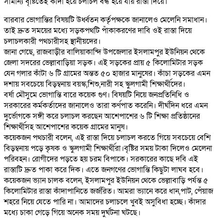
সামান্য বৃষ্টিতেই কাঁদা হয়ে চলাচল বন্ধ হয়ে যায় রাস্তা দিয়ে।
বারবার ভোগান্তির বিষয়টি উর্ধ্বতন কর্তৃপক্ষকে জানালেও মেলেনি সমাধান।
তাই দ্রুত সময়ের মধ্যে সড়কপথটি পাঁকাকরণের দাবি ওই রাস্তা দিয়ে
চলাচলকারী পথচারীসহ স্থানীয়দের।
জানা গেছে, রাজবাড়ীর বালিয়াকান্দি উপজেলার ইসলামপুর ইউনিয়ন থেকে
জেলা সদরের ভেল্লাবাড়িয়া সড়ক। এই সড়কের প্রায় ৫ কিলোমিটার সড়ক
যেন গলার কাঁটা ৬ টি গ্রামের অন্তত ৫০ হাজার মানুষের। কাঁচা সড়কের এমন
দশায় সবচেয়ে বিড়ম্বনায় বয়স্ক,শিশু,নারী সহ স্কুলগামী শিক্ষার্থীদের।
বর্ষা মৌসুমে ভোগান্তি বারে কয়েক গুণ। বিষয়টি নিয়ে জনপ্রতিনিধি ও
সরকারের কর্মকর্তাদের জানালেও তারা কর্ণপাত করেনি। দীর্ঘদিন ধরে এমন
দুর্ভোগকে সঙ্গী করে চলাচল করছেন আশেপাশের ৬ টি শিক্ষা প্রতিষ্ঠানের
শিক্ষার্থীসহ আশেপাশের কয়েক গ্রামের মানুষ।
কয়েকজন পথচারী বলেন, এই রাস্তা দিয়ে চলাচল করতে গিয়ে সবচেয়ে বেশি
বিড়ম্বনায় পড়ে কৃষক ও স্কুলগামী শিক্ষার্থীরা।বৃষ্টির সময় টাকা দিলেও মেলেনা
পরিবহন। রোগীদের পড়তে হয় চরম বিপাকে। সরকারের কাছে দবি এই
রাস্তাটি দ্রুত পাকা করে দিক। এতে জনগণের ভোগান্তি কিছুটা লাঘব হবে।
কয়েকজন ভ্যান চালক বলেন, ইসলামপুর ইউনিয়ন থেকে ভেল্লাবাড়ি পর্যন্ত ৫
কিলোমিটার রাস্তা কাঁদাপানিতে জর্জরিত। আমরা ভ্যানে করে ধান,পাট, পেঁয়াজ
শহরে নিয়ে যেতে পারি না। আমাদের চলাচলে খুবই অসুবিধা হচ্ছে। কাঁদার
মধ্যে চাকা গেড়ে গিয়ে অনেক সময় দুর্ঘটনা ঘটছে।