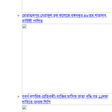
মোহাম্মদপুর সেরাজুল হক ক‌লে‌জে বঙ্গবন্ধুর ৪৮তম শাহাদাৎ
বা‌র্ষিকী পা‌লিত
সুবর্ণ নাগরিক (প্রতিবন্ধী) ব্যক্তির মাসিক ভাতা বৃদ্ধি সহ ১১দফা
দাবিতে স্মারক লিপি