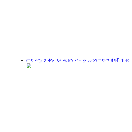
মোহাম্মদপুর সেরাজুল হক ক‌লে‌জে বঙ্গবন্ধুর ৪৮তম শাহাদাৎ বা‌র্ষিকী পা‌লিত