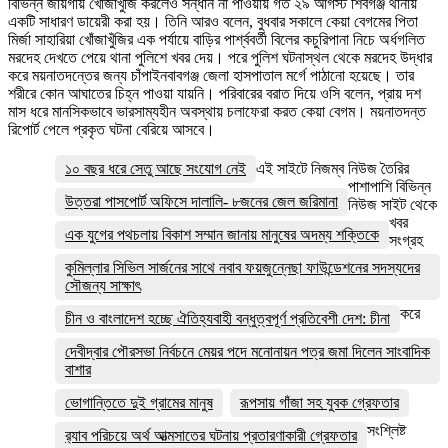
বিভিন্ন জায়গায় খোঁজাখুঁজি করলেও সন্ধান না পাওয়ায় গত ২৯ আগস্ট শিবগঞ্জ থানায়
একটি সাধারণ ডায়েরী করা হয়। তিনি আরও বলেন, বুধবার সকালে কেয়া বেগমের পিতা
মির্জা সাহারিয়া খোঁজাখুঁজির এক পর্যায়ে বাড়ির পার্শ্ববর্তী বিলের কচুরিপানা নিচে অর্ধগলিত
মরদেহ দেখতে পেয়ে থানা পুলিশে খবর দেয়। পরে পুলিশ ঘটনাস্থল থেকে মরদেহ উদ্ধার
করে ময়নাতদন্তের জন্য চাঁপাইনবাবগঞ্জ জেলা হাসপাতাল মর্গে পাঠানো হয়েছে। তার
শরীরে কোন আঘাতের চিহ্ন পাওয়া যায়নি। পরিবারের বরাত দিয়ে ওসি বলেন, প্রায় দশ
মাস ধরে মানসিকভাবে ভারসাম্যহীন অবস্থায় চলাফেরা করত কেয়া বেগম। ময়নাতদন্ত
রিপোর্ট পেলে প্রকৃত ঘটনা বেরিয়ে আসবে।
১০ বছর ধরে সেতু আছে সংযোগ নেই
এই সাইটে নিজম্ব নিউজ তৈরির
পাশাপাশি বিভিন্ন
উত্তরা পাসপোর্ট অফিসে দালালি- ৮জনের জেল জরিমানা
নিউজ সাইট থেকে
খবর
এক যুগের পথচলায় বিকাশ সম্মান জানায় মানুষের অদম্য শক্তিকে
সংগ্রহ
কুমিল্লার সিভিল সার্জনের সাথে নবাব ফয়জুন্নেছা ফাউন্ডেশনের সদস্যদের
সৌজন্য সাক্ষাৎ
করে
চীন ও বাংলাদেশ হচ্ছে ঐতিহ্যবাহী বন্ধুত্বপূর্ণ প্রতিবেশী দেশ: চীনা
দেবীদ্বার পৌরসভা নির্বচনে মেয়র পদে মনোনায়ন পত্র জমা দিলেন সাংবাদিক
বাশার
ভোগান্তিতে দুই গ্রামের মানুষ
রূপসায় গাঁজা সহ যুবক গ্রেফতার
সংশ্লিষ্ট
র‌্যাব পরিচয়ে অর্থ আত্মসাতের ঘটনায় প্রতারণাকারী গ্রেফতার