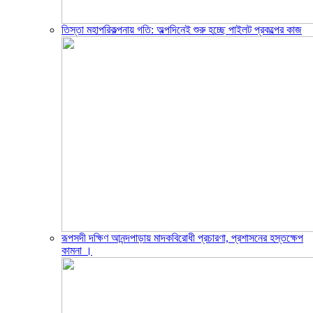
তিস্তা মহাপরিকল্পনায় গতি: অল্পদিনেই শুরু হচ্ছে পাইলট প্রকল্পের কাজ
রূপসদী দক্ষিণ আনন্দপাড়ায় মাদকবিরোধী প্রচারণা, প্রশাসনের হস্তক্ষেপ
কামনা ‎।