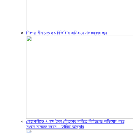
শিবগঞ্জ সীমান্তে ৫৯ বিজিবি’র অভিযানে মাদকদ্রব্য জব্দ ​
নোয়াখালীতে ৭ লক্ষ টাকা যৌতুকের দাবিতে নির্যাতনের অভিযোগ করে
সংবাদ সম্মেলন করেন – ফারিয়া আক্তার