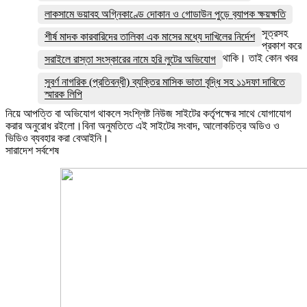
লাকসামে ভয়াবহ অগ্নিকাণ্ডে দোকান ও গোডাউন পুড়ে ব‍্যাপক ক্ষয়ক্ষতি
সূত্রসহ
শীর্ষ মাদক কারবারিদের তালিকা এক মাসের মধ্যে দাখিলের নির্দেশ
প্রকাশ করে
থাকি। তাই কোন খবর
সরাইলে রাস্তা সংস্কারের নামে হরি লুটের অভিযোগ
সুবর্ণ নাগরিক (প্রতিবন্ধী) ব্যক্তির মাসিক ভাতা বৃদ্ধি সহ ১১দফা দাবিতে
স্মারক লিপি
নিয়ে আপত্তি বা অভিযোগ থাকলে সংশ্লিষ্ট নিউজ সাইটের কর্তৃপক্ষের সাথে যোগাযোগ
করার অনুরোধ রইলো।বিনা অনুমতিতে এই সাইটের সংবাদ, আলোকচিত্র অডিও ও
ভিডিও ব্যবহার করা বেআইনি।
সারাদেশ সর্বশেষ