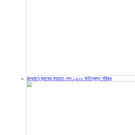
বান্দরবানে ব্র্যাকের সহায়তা পেল ১,৫০০ ক্ষতিগ্রস্ত পরিবার