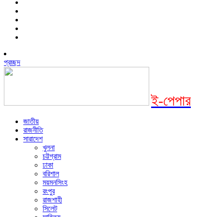
প্রচ্ছদ
ই-পেপার
জাতীয়
রাজনীতি
সারাদেশ
খুলনা
চট্টগ্রাম
ঢাকা
বরিশাল
ময়মনসিংহ
রংপুর
রাজশাহী
সিলেট