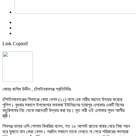
Link Copied!
মোহাঃ জসিম উদ্দীন , চাঁপাইনবাবগঞ্জ প্রতিনিধিঃ
চাঁপাইনবাবগঞ্জের শিবগঞ্জে কেয়া বেগম (২২) নামে এক নারীর মরদেহ উদ্ধার করেছে
পুলিশ। বুধবার সকালে উপজেলার মনাকষা ইউনিয়নের তারাপুর এলাকার একটি বিলের
কচুরিপানার নিচ থেকে মরদেহটি উদ্ধার করা হয়। মৃত নারী ওই এলাকার সুমন আলীর
স্ত্রী।
শিবগঞ্জ থানার ওসি গোলাম কিবরিয়া বলেন, গত ২৮ আগস্ট রাতের খাবার খেয়ে নিজ শয়ন
ঘরে ঘুমাতে যান কেয়া বেগম। পরদিন সকালে তাকে দেখতে না পেয়ে পরিবারের সদস্যরা