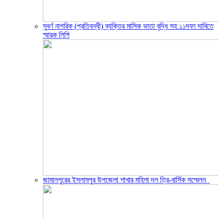
সুবর্ণ নাগরিক (প্রতিবন্ধী) ব্যক্তির মাসিক ভাতা বৃদ্ধি সহ ১১দফা দাবিতে
স্মারক লিপি
জামালপুরের ইসলামপুর উপজেলা শাখার মহিলা দল ত্রি-বার্সিক সম্মেলন