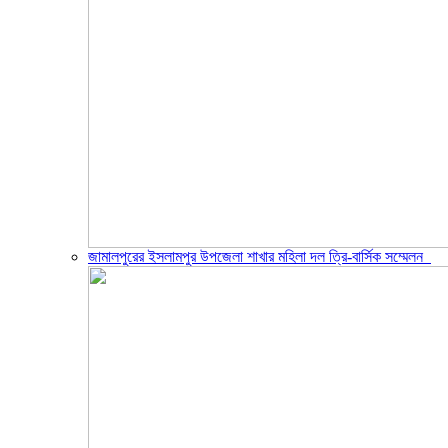
জামালপুরের ইসলামপুর উপজেলা শাখার মহিলা দল ত্রি-বার্সিক সম্মেলন