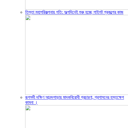
তিস্তা মহাপরিকল্পনায় গতি: অল্পদিনেই শুরু হচ্ছে পাইলট প্রকল্পের কাজ
রূপসদী দক্ষিণ আনন্দপাড়ায় মাদকবিরোধী প্রচারণা, প্রশাসনের হস্তক্ষেপ
কামনা ‎।