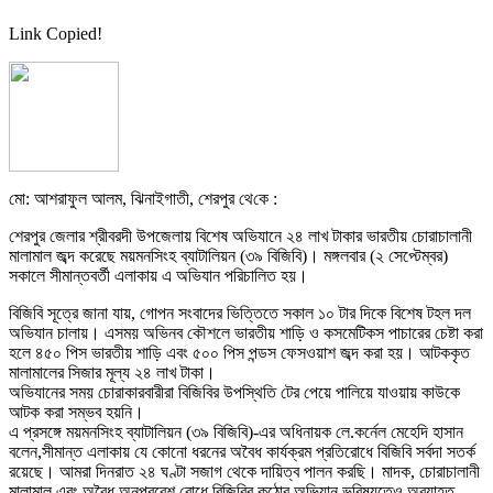
Link Copied!
মো: আশরাফুল আলম, ঝিনাইগাতী, শেরপুর থে‌কে :
শেরপুর জেলার শ্রীবরদী উপজেলায় বিশেষ অভিযানে ২৪ লাখ টাকার ভারতীয় চোরাচালানী
মালামাল জব্দ করেছে ময়মনসিংহ ব্যাটালিয়ন (৩৯ বিজিবি)। মঙ্গলবার (২ সেপ্টেম্বর)
সকালে সীমান্তবর্তী এলাকায় এ অভিযান পরিচালিত হয়।
বিজিবি সূত্রে জানা যায়, গোপন সংবাদের ভিত্তিতে সকাল ১০ টার দিকে বিশেষ টহল দল
অভিযান চালায়। এসময় অভিনব কৌশলে ভারতীয় শাড়ি ও কসমেটিকস পাচারের চেষ্টা করা
হলে ৪৫০ পিস ভারতীয় শাড়ি এবং ৫০০ পিস পন্ডস ফেসওয়াশ জব্দ করা হয়। আটককৃত
মালামালের সিজার মূল্য ২৪ লাখ টাকা।
অভিযানের সময় চোরাকারবারীরা বিজিবির উপস্থিতি টের পেয়ে পালিয়ে যাওয়ায় কাউকে
আটক করা সম্ভব হয়নি।
এ প্রসঙ্গে ময়মনসিংহ ব্যাটালিয়ন (৩৯ বিজিবি)-এর অধিনায়ক লে.কর্নেল মেহেদি হাসান
বলেন,সীমান্ত এলাকায় যে কোনো ধরনের অবৈধ কার্যক্রম প্রতিরোধে বিজিবি সর্বদা সতর্ক
রয়েছে। আমরা দিনরাত ২৪ ঘণ্টা সজাগ থেকে দায়িত্ব পালন করছি। মাদক, চোরাচালানী
মালামাল এবং অবৈধ অনুপ্রবেশ রোধে বিজিবির কঠোর অভিযান ভবিষ্যতেও অব্যাহত