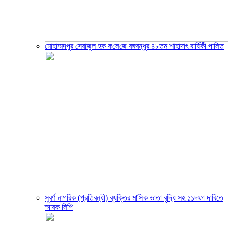
মোহাম্মদপুর সেরাজুল হক ক‌লে‌জে বঙ্গবন্ধুর ৪৮তম শাহাদাৎ বা‌র্ষিকী পা‌লিত
সুবর্ণ নাগরিক (প্রতিবন্ধী) ব্যক্তির মাসিক ভাতা বৃদ্ধি সহ ১১দফা দাবিতে
স্মারক লিপি