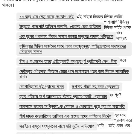
থাকবে।
১০ বছর ধরে সেতু আছে সংযোগ নেই
এই সাইটে নিজম্ব নিউজ তৈরির
পাশাপাশি বিভিন্ন
উত্তরা পাসপোর্ট অফিসে দালালি- ৮জনের জেল জরিমানা
নিউজ সাইট থেকে
খবর
এক যুগের পথচলায় বিকাশ সম্মান জানায় মানুষের অদম্য শক্তিকে
সংগ্রহ
কুমিল্লার সিভিল সার্জনের সাথে নবাব ফয়জুন্নেছা ফাউন্ডেশনের সদস্যদের
সৌজন্য সাক্ষাৎ
করে
চীন ও বাংলাদেশ হচ্ছে ঐতিহ্যবাহী বন্ধুত্বপূর্ণ প্রতিবেশী দেশ: চীনা
দেবীদ্বার পৌরসভা নির্বচনে মেয়র পদে মনোনায়ন পত্র জমা দিলেন সাংবাদিক
বাশার
ভোগান্তিতে দুই গ্রামের মানুষ
রূপসায় গাঁজা সহ যুবক গ্রেফতার
সংশ্লিষ্ট
র‌্যাব পরিচয়ে অর্থ আত্মসাতের ঘটনায় প্রতারণাকারী গ্রেফতার
লাকসামে ভয়াবহ অগ্নিকাণ্ডে দোকান ও গোডাউন পুড়ে ব‍্যাপক ক্ষয়ক্ষতি
সূত্রসহ
শীর্ষ মাদক কারবারিদের তালিকা এক মাসের মধ্যে দাখিলের নির্দেশ
প্রকাশ করে
থাকি। তাই কোন খবর
সরাইলে রাস্তা সংস্কারের নামে হরি লুটের অভিযোগ