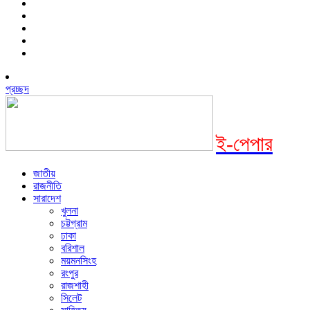
প্রচ্ছদ
ই-পেপার
জাতীয়
রাজনীতি
সারাদেশ
খুলনা
চট্টগ্রাম
ঢাকা
বরিশাল
ময়মনসিংহ
রংপুর
রাজশাহী
সিলেট