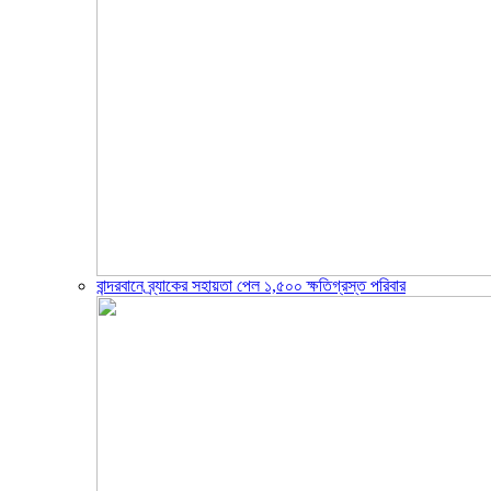
বান্দরবানে ব্র্যাকের সহায়তা পেল ১,৫০০ ক্ষতিগ্রস্ত পরিবার