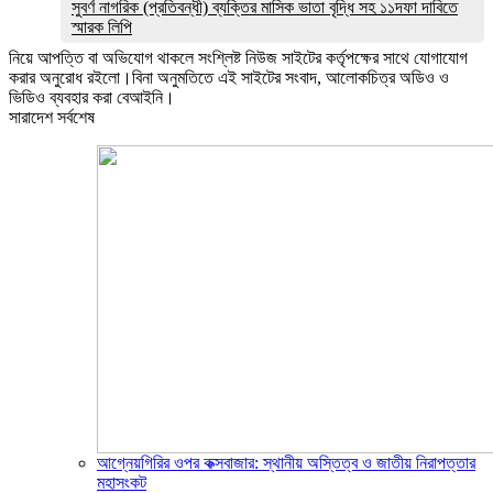
সুবর্ণ নাগরিক (প্রতিবন্ধী) ব্যক্তির মাসিক ভাতা বৃদ্ধি সহ ১১দফা দাবিতে
স্মারক লিপি
নিয়ে আপত্তি বা অভিযোগ থাকলে সংশ্লিষ্ট নিউজ সাইটের কর্তৃপক্ষের সাথে যোগাযোগ
করার অনুরোধ রইলো।বিনা অনুমতিতে এই সাইটের সংবাদ, আলোকচিত্র অডিও ও
ভিডিও ব্যবহার করা বেআইনি।
সারাদেশ সর্বশেষ
আগ্নেয়গিরির ওপর কক্সবাজার: স্থানীয় অস্তিত্ব ও জাতীয় নিরাপত্তার
মহাসংকট