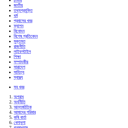
চাকরি
জাতীয়
তথ্যপ্রযুক্তি
ধর্ম
প্রবাসের খবর
ফ্যাশন
বিনোদন
বিশেষ প্রতিবেদন
মুক্তমত
রাজনীতি
লাইফস্টাইল
শিক্ষা
সম্পাদকীয়
সারাদেশ
সাহিত্য
স্বাস্থ্য
সব খবর
অপরাধ
অর্থনীতি
আন্তর্জাতিক
আমাদের পরিবার
কৃষি বার্তা
খেলাধুলা
গনমাধ্যাম