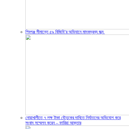
শিবগঞ্জ সীমান্তে ৫৯ বিজিবি’র অভিযানে মাদকদ্রব্য জব্দ ​
নোয়াখালীতে ৭ লক্ষ টাকা যৌতুকের দাবিতে নির্যাতনের অভিযোগ করে
সংবাদ সম্মেলন করেন – ফারিয়া আক্তার