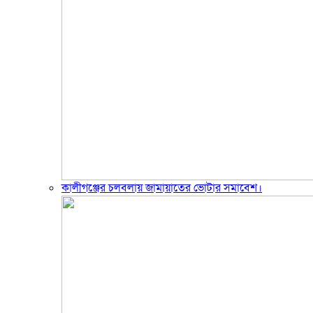
কালীগঞ্জের চলবলায় জামায়াতের ভোটার সমাবেশ।