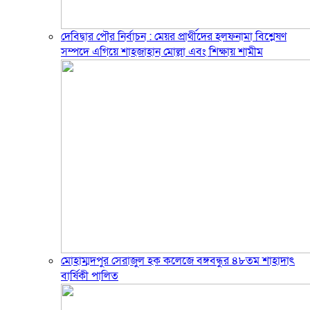
দেবিদ্বার পৌর নির্বাচন : মেয়র প্রার্থীদের হলফনামা বিশ্লেষণ
সম্পদে এগিয়ে শাহজাহান মোল্লা এবং শিক্ষায় শামীম
মোহাম্মদপুর সেরাজুল হক ক‌লে‌জে বঙ্গবন্ধুর ৪৮তম শাহাদাৎ
বা‌র্ষিকী পা‌লিত