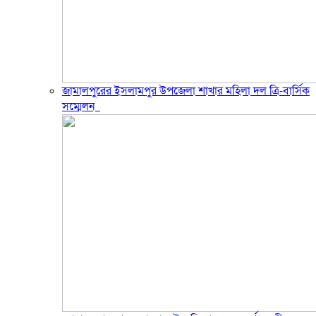
জামালপুরের ইসলামপুর উপজেলা শাখার মহিলা দল ত্রি-বার্সিক
সম্মেলন