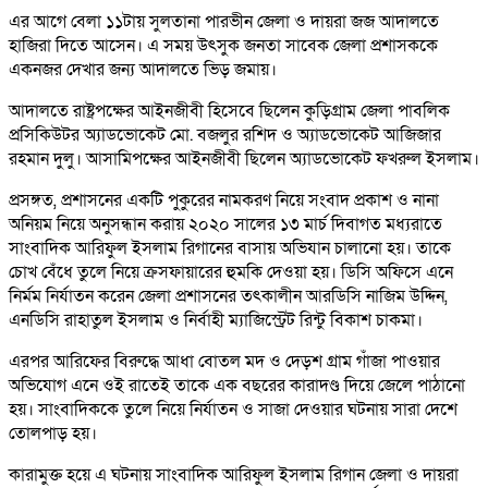
এর আগে বেলা ১১টায় সুলতানা পারভীন জেলা ও দায়রা জজ আদালতে
হাজিরা দিতে আসেন। এ সময় উৎসুক জনতা সাবেক জেলা প্রশাসককে
একনজর দেখার জন্য আদালতে ভিড় জমায়।
আদালতে রাষ্ট্রপক্ষের আইনজীবী হিসেবে ছিলেন কুড়িগ্রাম জেলা পাবলিক
প্রসিকিউটর অ্যাডভোকেট মো. বজলুর রশিদ ও অ্যাডভোকেট আজিজার
রহমান দুলু। আসামিপক্ষের আইনজীবী ছিলেন অ্যাডভোকেট ফখরুল ইসলাম।
প্রসঙ্গত, প্রশাসনের একটি পুকুরের নামকরণ নিয়ে সংবাদ প্রকাশ ও নানা
অনিয়ম নিয়ে অনুসন্ধান করায় ২০২০ সালের ১৩ মার্চ দিবাগত মধ্যরাতে
সাংবাদিক আরিফুল ইসলাম রিগানের বাসায় অভিযান চালানো হয়। তাকে
চোখ বেঁধে তুলে নিয়ে ক্রসফায়ারের হুমকি দেওয়া হয়। ডিসি অফিসে এনে
নির্মম নির্যাতন করেন জেলা প্রশাসনের তৎকালীন আরডিসি নাজিম উদ্দিন,
এনডিসি রাহাতুল ইসলাম ও নির্বাহী ম্যাজিস্ট্রেট রিন্টু বিকাশ চাকমা।
এরপর আরিফের বিরুদ্ধে আধা বোতল মদ ও দেড়শ গ্রাম গাঁজা পাওয়ার
অভিযোগ এনে ওই রাতেই তাকে এক বছরের কারাদণ্ড দিয়ে জেলে পাঠানো
হয়। সাংবাদিককে তুলে নিয়ে নির্যাতন ও সাজা দেওয়ার ঘটনায় সারা দেশে
তোলপাড় হয়।
কারামুক্ত হয়ে এ ঘটনায় সাংবাদিক আরিফুল ইসলাম রিগান জেলা ও দায়রা