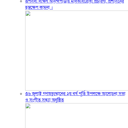
রূপসদী দক্ষিণ আনন্দপাড়ায় মাদকবিরোধী প্রচারণা, প্রশাসনের
হস্তক্ষেপ কামনা ‎।
৩৬ জুলাই গণঅভ্যুত্থানের ২য় বর্ষ পূর্তি উপলক্ষে আলোচনা সভা
ও সংগীত সন্ধ্যা অনুষ্ঠিত