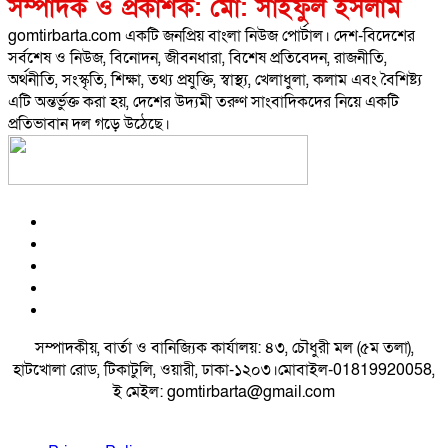
সম্পাদক ও প্রকাশক: মো: সাইফুল ইসলাম
gomtirbarta.com একটি জনপ্রিয় বাংলা নিউজ পোর্টাল। দেশ-বিদেশের
সর্বশেষ ও নিউজ, বিনোদন, জীবনধারা, বিশেষ প্রতিবেদন, রাজনীতি,
অর্থনীতি, সংস্কৃতি, শিক্ষা, তথ্য প্রযুক্তি, স্বাস্থ্য, খেলাধুলা, কলাম এবং বৈশিষ্ট্য
এটি অন্তর্ভুক্ত করা হয়, দেশের উদ্যমী তরুণ সাংবাদিকদের নিয়ে একটি
প্রতিভাবান দল গড়ে উঠেছে।
সম্পাদকীয়, বার্তা ও বানিজ্যিক কার্যালয়: ৪৩, চৌধুরী মল (৫ম তলা),
হাটখোলা রোড, টিকাটুলি, ওয়ারী, ঢাকা-১২০৩।মোবাইল-01819920058,
ই মেইল: gomtirbarta@gmail.com