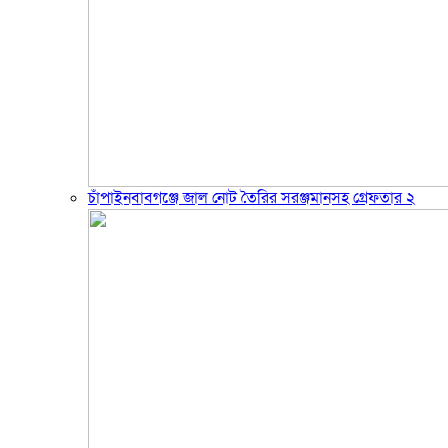
চাঁপাইনবাবগঞ্জে জাল নোট তৈরির সরঞ্জমানসহ গ্রেফতার ২