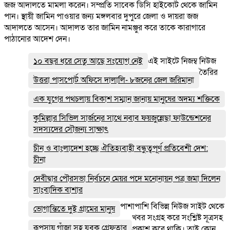
জজ আদালতে মামলা করেন। সম্প্রতি সাবেক ডিসি হাইকোর্ট থেকে জামিন
পান। স্থায়ী জামিন পাওয়ার জন্য মঙ্গলবার দুপুরে জেলা ও দায়রা জজ
আদালতে আসেন। আদালত তার জামিন নামঞ্জুর করে তাকে কারাগারে
পাঠানোর আদেশ দেন।
১০ বছর ধরে সেতু আছে সংযোগ নেই
এই সাইটে নিজম্ব নিউজ
তৈরির
উত্তরা পাসপোর্ট অফিসে দালালি- ৮জনের জেল জরিমানা
এক যুগের পথচলায় বিকাশ সম্মান জানায় মানুষের অদম্য শক্তিকে
কুমিল্লার সিভিল সার্জনের সাথে নবাব ফয়জুন্নেছা ফাউন্ডেশনের
সদস্যদের সৌজন্য সাক্ষাৎ
চীন ও বাংলাদেশ হচ্ছে ঐতিহ্যবাহী বন্ধুত্বপূর্ণ প্রতিবেশী দেশ:
চীনা
দেবীদ্বার পৌরসভা নির্বচনে মেয়র পদে মনোনায়ন পত্র জমা দিলেন
সাংবাদিক বাশার
পাশাপাশি বিভিন্ন নিউজ সাইট থেকে
ভোগান্তিতে দুই গ্রামের মানুষ
খবর সংগ্রহ করে সংশ্লিষ্ট সূত্রসহ
রূপসায় গাঁজা সহ যুবক গ্রেফতার
প্রকাশ করে থাকি। তাই কোন