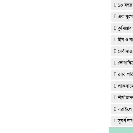
১০ বছর
এক যুগে
কুমিল্লা
চীন ও বা
দেবীদ্ব
ভোগান্তি
র‌্যাব প
লাকসামে 
শীর্ষ ম
সরাইলে র
সুবর্ণ ন