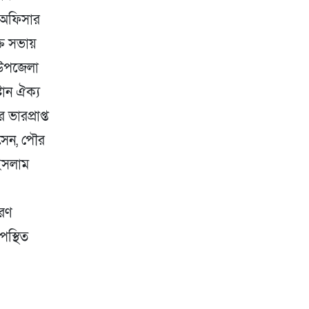
 অফিসার
ক্ত সভায়
, উপজেলা
টান ঐক্য
ারপ্রাপ্ত
সেন, পৌর
ইসলাম
ারণ
পস্থিত