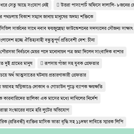
 ধরে সেতু আছে সংযোগ নেই
উত্তরা পাসপোর্ট অফিসে দালালি- ৮জনের 
র পথচলায় বিকাশ সম্মান জানায় মানুষের অদম্য শক্তিকে
র সিভিল সার্জনের সাথে নবাব ফয়জুন্নেছা ফাউন্ডেশনের সদস্যদের সৌজন্য সাক্ষাৎ
ংলাদেশ হচ্ছে ঐতিহ্যবাহী বন্ধুত্বপূর্ণ প্রতিবেশী দেশ: চীনা
ার পৌরসভা নির্বচনে মেয়র পদে মনোনায়ন পত্র জমা দিলেন সাংবাদিক বাশার
তে দুই গ্রামের মানুষ
রূপসায় গাঁজা সহ যুবক গ্রেফতার
রিচয়ে অর্থ আত্মসাতের ঘটনায় প্রতারণাকারী গ্রেফতার
ভয়াবহ অগ্নিকাণ্ডে দোকান ও গোডাউন পুড়ে ব‍্যাপক ক্ষয়ক্ষতি
াদক কারবারিদের তালিকা এক মাসের মধ্যে দাখিলের নির্দেশ
াস্তা সংস্কারের নামে হরি লুটের অভিযোগ
াগরিক (প্রতিবন্ধী) ব্যক্তির মাসিক ভাতা বৃদ্ধি সহ ১১দফা দাবিতে স্মারক লিপি