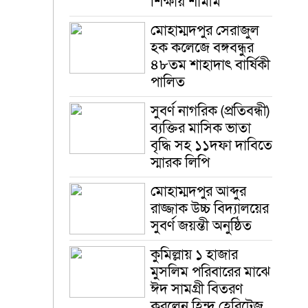
শিক্ষায় শামীম
মোহাম্মদপুর সেরাজুল
হক ক‌লে‌জে বঙ্গবন্ধুর
৪৮তম শাহাদাৎ বা‌র্ষিকী
পা‌লিত
সুবর্ণ নাগরিক (প্রতিবন্ধী)
ব্যক্তির মাসিক ভাতা
বৃদ্ধি সহ ১১দফা দাবিতে
স্মারক লিপি
মোহাম্মদপুর আব্দুর
রাজ্জাক উচ্চ বিদ্যালয়ের
সুবর্ণ জয়ন্তী অনুষ্ঠিত
কুমিল্লায় ১ হাজার
মুসলিম পরিবারের মাঝে
ঈদ সামগ্রী বিতরণ
করলেন হিন্দু হেরিটেজ