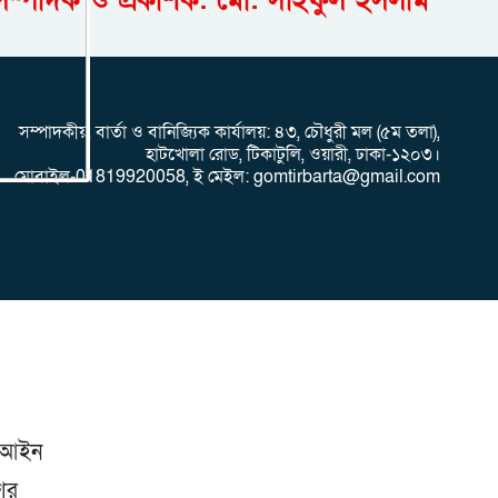
সম্পাদক ও প্রকাশক: মো: সাইফুল ইসলাম
সম্পাদকীয়, বার্তা ও বানিজ্যিক কার্যালয়: ৪৩, চৌধুরী মল (৫ম তলা),
হাটখোলা রোড, টিকাটুলি, ওয়ারী, ঢাকা-১২০৩।
মোবাইল-01819920058, ই মেইল: gomtirbarta@gmail.com
ে আইন
শের