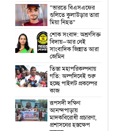
“ভারতে বিএসএফের
গুলিতে কুলাউড়ার তারা
মিয়া নিহত”
শোক সংবাদ: অশ্রুসিক্ত
বিদায়—আর নেই
সাংবাদিক জিন্নাত আরা
জেমিন
তিস্তা মহাপরিকল্পনায়
গতি: অল্পদিনেই শুরু
হচ্ছে পাইলট প্রকল্পের
কাজ
রূপসদী দক্ষিণ
আনন্দপাড়ায়
মাদকবিরোধী প্রচারণা,
প্রশাসনের হস্তক্ষেপ