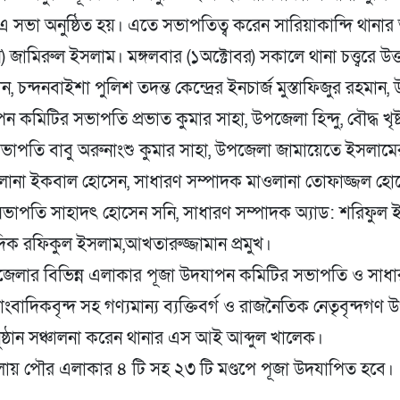
সভা অনুষ্ঠিত হয়। এতে সভাপতিত্ব করেন সারিয়াকান্দি থানার
ি) জামিরুল ইসলাম। মঙ্গলবার (১অক্টোবর) সকালে থানা চত্ত্বরে উ
েন, চন্দনবাইশা পুলিশ তদন্ত কেন্দ্রের ইনচার্জ মুস্তাফিজুর রহমান
ন কমিটির সভাপতি প্রভাত কুমার সাহা, উপজেলা হিন্দু, বৌদ্ধ খৃষ্
াপতি বাবু অরুনাংশু কুমার সাহা, উপজেলা জামায়েতে ইসলামের ভ
ানা ইকবাল হোসেন, সাধারণ সম্পাদক মাওলানা তোফাজ্জল হো
ভাপতি সাহাদৎ হোসেন সনি, সাধারণ সম্পাদক অ্যাড: শরিফুল 
দিক রফিকুল ইসলাম,আখতারুজ্জামান প্রমুখ।
লার বিভিন্ন এলাকার পূজা উদযাপন কমিটির সভাপতি ও সাধ
ংবাদিকবৃন্দ সহ গণ্যমান্য ব্যক্তিবর্গ ও রাজনৈতিক নেতৃবৃন্দগণ উ
ষ্ঠান সঞ্চালনা করেন থানার এস আই আব্দুল খালেক।
য় পৌর এলাকার ৪ টি সহ ২৩ টি মণ্ডপে পূজা উদযাপিত হবে।