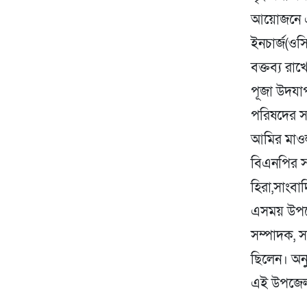
আয়োজনে এ 
ইনচার্জ(ওস
বক্তব্য রাখ
পূজা উদযাপ
পরিষদের সভ
আমির মাওল
বিএনপির স
হিরা,সাংবা
এসময় উপজে
সম্পাদক, সা
ছিলেন। অনু
এই উপজেলা