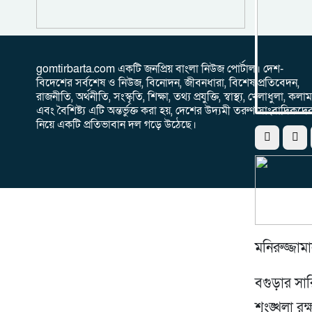
gomtirbarta.com একটি জনপ্রিয় বাংলা নিউজ পোর্টাল। দেশ-
বিদেশের সর্বশেষ ও নিউজ, বিনোদন, জীবনধারা, বিশেষ প্রতিবেদন,
রাজনীতি, অর্থনীতি, সংস্কৃতি, শিক্ষা, তথ্য প্রযুক্তি, স্বাস্থ্য, খেলাধুলা, কলাম
এবং বৈশিষ্ট্য এটি অন্তর্ভুক্ত করা হয়, দেশের উদ্যমী তরুণ সাংবাদিকদে
নিয়ে একটি প্রতিভাবান দল গড়ে উঠেছে।
মনিরুজ্জামা
বগুড়ার সা
শৃংঙ্খলা রক