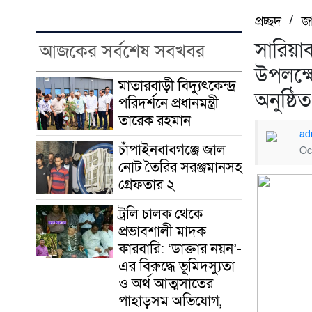
প্রচ্ছদ
/
জ
সারিয়া
আজকের সর্বশেষ সবখবর
উপলক্ষে
মাতারবাড়ী বিদ্যুৎকেন্দ্র
অনুষ্ঠি
পরিদর্শনে প্রধানমন্ত্রী
তারেক রহমান
ad
চাঁপাইনবাবগঞ্জে জাল
Oc
নোট তৈরির সরঞ্জমানসহ
গ্রেফতার ২
ট্রলি চালক থেকে
প্রভাবশালী মাদক
কারবারি: ‘ডাক্তার নয়ন’-
এর বিরুদ্ধে ভূমিদস্যুতা
ও অর্থ আত্মসাতের
পাহাড়সম অভিযোগ,