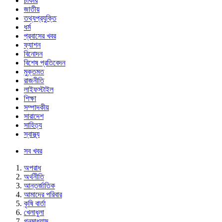
চাকরি
জাতীয়
তথ্যপ্রযুক্তি
ধর্ম
প্রবাসের খবর
ফ্যাশন
বিনোদন
বিশেষ প্রতিবেদন
মুক্তমত
রাজনীতি
লাইফস্টাইল
শিক্ষা
সম্পাদকীয়
সারাদেশ
সাহিত্য
স্বাস্থ্য
সব খবর
অপরাধ
অর্থনীতি
আন্তর্জাতিক
আমাদের পরিবার
কৃষি বার্তা
খেলাধুলা
গনমাধ্যাম