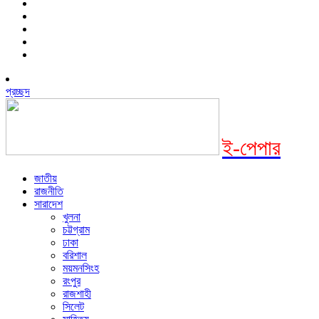
প্রচ্ছদ
ই-পেপার
জাতীয়
রাজনীতি
সারাদেশ
খুলনা
চট্টগ্রাম
ঢাকা
বরিশাল
ময়মনসিংহ
রংপুর
রাজশাহী
সিলেট