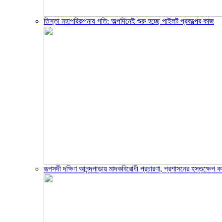
তিস্তা মহাপরিকল্পনায় গতি: অল্পদিনেই শুরু হচ্ছে পাইলট প্রকল্পের কাজ
রূপসদী দক্ষিণ আনন্দপাড়ায় মাদকবিরোধী প্রচারণা, প্রশাসনের হস্তক্ষেপ ক