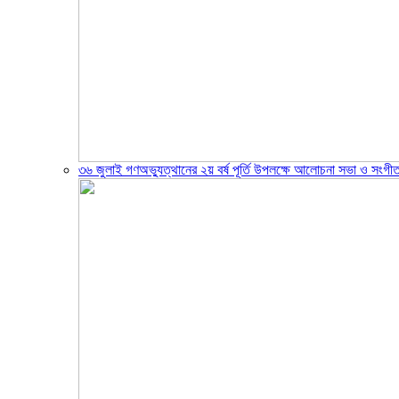
৩৬ জুলাই গণঅভ্যুত্থানের ২য় বর্ষ পূর্তি উপলক্ষে আলোচনা সভা ও সংগীত স