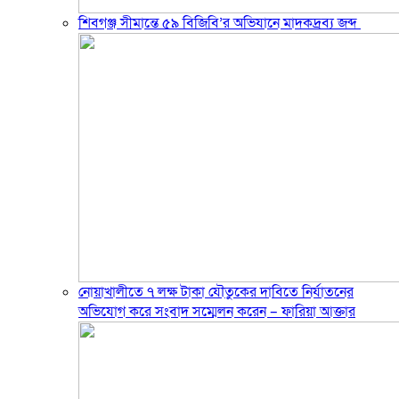
শিবগঞ্জ সীমান্তে ৫৯ বিজিবি’র অভিযানে মাদকদ্রব্য জব্দ ​
নোয়াখালীতে ৭ লক্ষ টাকা যৌতুকের দাবিতে নির্যাতনের
অভিযোগ করে সংবাদ সম্মেলন করেন – ফারিয়া আক্তার