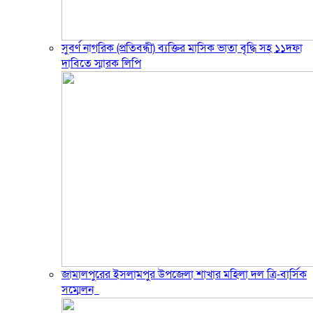
সুবর্ণ নাগরিক (প্রতিবন্ধী) ব্যক্তির মাসিক ভাতা বৃদ্ধি সহ ১১দফা
দাবিতে স্মারক লিপি
জামালপুরের ইসলামপুর উপজেলা শাখার মহিলা দল ত্রি-বার্সিক
সম্মেলন