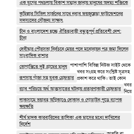
এক যুগের পথচলায় বিকাশ সম্মান জানায় মানুষের অদম্য শক্তিকে
কুমিল্লার সিভিল সার্জনের সাথে নবাব ফয়জুন্নেছা ফাউন্ডেশনের
সদস্যদের সৌজন্য সাক্ষাৎ
চীন ও বাংলাদেশ হচ্ছে ঐতিহ্যবাহী বন্ধুত্বপূর্ণ প্রতিবেশী দেশ:
চীনা
দেবীদ্বার পৌরসভা নির্বচনে মেয়র পদে মনোনায়ন পত্র জমা দিলেন
সাংবাদিক বাশার
পাশাপাশি বিভিন্ন নিউজ সাইট থেকে
ভোগান্তিতে দুই গ্রামের মানুষ
খবর সংগ্রহ করে সংশ্লিষ্ট সূত্রসহ
রূপসায় গাঁজা সহ যুবক গ্রেফতার
প্রকাশ করে থাকি। তাই কোন
খবর
র‌্যাব পরিচয়ে অর্থ আত্মসাতের ঘটনায় প্রতারণাকারী গ্রেফতার
নিয়ে
লাকসামে ভয়াবহ অগ্নিকাণ্ডে দোকান ও গোডাউন পুড়ে ব‍্যাপক
ক্ষয়ক্ষতি
শীর্ষ মাদক কারবারিদের তালিকা এক মাসের মধ্যে দাখিলের
নির্দেশ
আপত্তি বা