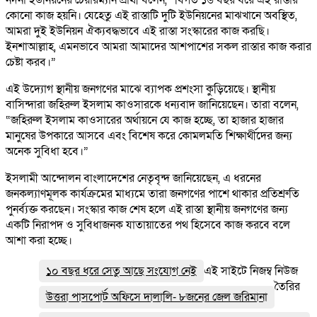
কোনো কাজ হয়নি। যেহেতু এই রাস্তাটি দুটি ইউনিয়নের মাঝখানে অবস্থিত,
আমরা দুই ইউনিয়ন ঐক্যবদ্ধভাবে এই রাস্তা সংস্কারের কাজ করছি।
ইনশাআল্লাহ, এমনভাবে আমরা আমাদের আশপাশের সকল রাস্তার কাজ করার
চেষ্টা করব।”
এই উদ্যোগ স্থানীয় জনগণের মাঝে ব্যাপক প্রশংসা কুড়িয়েছে। স্থানীয়
বাসিন্দারা জহিরুল ইসলাম কাওসারকে ধন্যবাদ জানিয়েছেন। তারা বলেন,
“জহিরুল ইসলাম কাওসারের অর্থায়নে যে কাজ হচ্ছে, তা হাজার হাজার
মানুষের উপকারে আসবে এবং বিশেষ করে কোমলমতি শিক্ষার্থীদের জন্য
অনেক সুবিধা হবে।”
ইসলামী আন্দোলন বাংলাদেশের নেতৃবৃন্দ জানিয়েছেন, এ ধরনের
জনকল্যাণমূলক কার্যক্রমের মাধ্যমে তারা জনগণের পাশে থাকার প্রতিশ্রুতি
পুনর্ব্যক্ত করছেন। সংস্কার কাজ শেষ হলে এই রাস্তা স্থানীয় জনগণের জন্য
একটি নিরাপদ ও সুবিধাজনক যাতায়াতের পথ হিসেবে কাজ করবে বলে
আশা করা হচ্ছে।
১০ বছর ধরে সেতু আছে সংযোগ নেই
এই সাইটে নিজম্ব নিউজ
তৈরির
উত্তরা পাসপোর্ট অফিসে দালালি- ৮জনের জেল জরিমানা