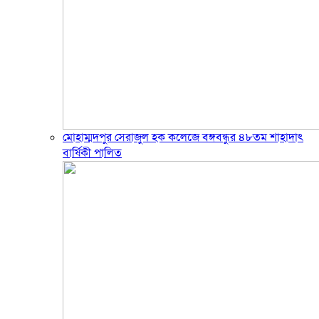
মোহাম্মদপুর সেরাজুল হক ক‌লে‌জে বঙ্গবন্ধুর ৪৮তম শাহাদাৎ
বা‌র্ষিকী পা‌লিত