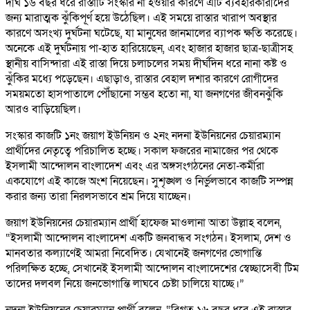
দীর্ঘ ১৬ বছর ধরে রাস্তাটি সংস্কার না হওয়ার কারণে এটি ব্যবহারকারীদের
জন্য মারাত্মক ঝুঁকিপূর্ণ হয়ে উঠেছিল। এই সময়ে রাস্তার খারাপ অবস্থার
কারণে অসংখ্য দুর্ঘটনা ঘটেছে, যা মানুষের জানমালের ব্যাপক ক্ষতি করেছে।
অনেকে এই দুর্ঘটনায় পা-হাত হারিয়েছেন, এবং হাজার হাজার ছাত্র-ছাত্রীসহ
স্থানীয় বাসিন্দারা এই রাস্তা দিয়ে চলাচলের সময় দীর্ঘদিন ধরে নানা কষ্ট ও
ঝুঁকির মধ্যে পড়েছেন। এছাড়াও, রাস্তার বেহাল দশার কারণে রোগীদের
সময়মতো হাসপাতালে পৌঁছানো সম্ভব হতো না, যা জনগণের জীবনঝুঁকি
আরও বাড়িয়েছিল।
সংস্কার কাজটি ১নং জয়াগ ইউনিয়ন ও ২নং নদনা ইউনিয়নের চেয়ারম্যান
প্রার্থীদের নেতৃত্বে পরিচালিত হচ্ছে। সকাল ফজরের নামাজের পর থেকে
ইসলামী আন্দোলন বাংলাদেশ এবং এর অঙ্গসংগঠনের নেতা-কর্মীরা
একযোগে এই কাজে অংশ নিয়েছেন। সুশৃঙ্খল ও নির্ভুলভাবে কাজটি সম্পন্ন
করার জন্য তারা নিরলসভাবে শ্রম দিয়ে যাচ্ছেন।
জয়াগ ইউনিয়নের চেয়ারম্যান প্রার্থী হাফেজ মাওলানা আতা উল্লাহ বলেন,
“ইসলামী আন্দোলন বাংলাদেশ একটি জনবান্ধব সংগঠন। ইসলাম, দেশ ও
মানবতার কল্যাণেই আমরা নিবেদিত। যেখানেই জনগণের ভোগান্তি
পরিলক্ষিত হচ্ছে, সেখানেই ইসলামী আন্দোলন বাংলাদেশের স্বেচ্ছাসেবী টিম
তাদের দলবল নিয়ে জনভোগান্তি লাঘবে চেষ্টা চালিয়ে যাচ্ছে।”
নদনা ইউনিয়নের চেয়ারম্যান প্রার্থী বলেন, “বিগত ১৬ বছর ধরে এই রাস্তার