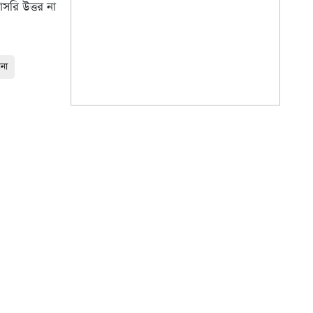
াসরি উত্তর না
ানা