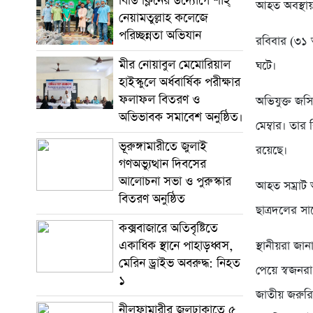
বিডি ক্লিনের উদ্যোগে শাহ্
আহত অবস্থায় 
নেয়ামতুল্লাহ কলেজে
পরিচ্ছন্নতা অভিযান
রবিবার (৩১ 
মীর নোয়াবুল মেমোরিয়াল
ঘটে।
হাইস্কুলে অর্ধবার্ষিক পরীক্ষার
ফলাফল বিতরণ ও
অভিযুক্ত জস
অভিভাবক সমাবেশ অনুষ্ঠিত।
মেম্বার। তার
ভূরুঙ্গামারীতে জুলাই
রয়েছে।
গণঅভ্যুত্থান দিবসের
আলোচনা সভা ও পুরুস্কার
আহত সম্রাট 
বিতরণ অনুষ্ঠিত
ছাত্রদলের স
কক্সবাজারে অতিবৃষ্টিতে
একাধিক স্থানে পাহাড়ধ্বস,
স্থানীয়রা জা
মেরিন ড্রাইভ অবরুদ্ধ: নিহত
পেয়ে স্বজনর
১
জাতীয় জরুরি
নীলফামারীর জলঢাকাতে ৫