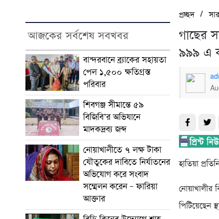
/
প্রচ্ছদ
সা
গাছের স
আজকের সর্বশেষ সবখবর
৯৯৯ এ ক
বান্দরবানে ব্র্যাকের সহায়তা
পেল ১,৫০০ ক্ষতিগ্রস্ত
ad
পরিবার
Au
শিবগঞ্জ সীমান্তে ৫৯
বিজিবি’র অভিযানে
মাদকদ্রব্য জব্দ ​
নোয়াখালীতে ৭ লক্ষ টাকা
যৌতুকের দাবিতে নির্যাতনের
হাতিয়া প্রতিন
অভিযোগ করে সংবাদ
সম্মেলন করেন – ফারিয়া
নোয়াখালীর বি
আক্তার
পিটিয়েছেন স