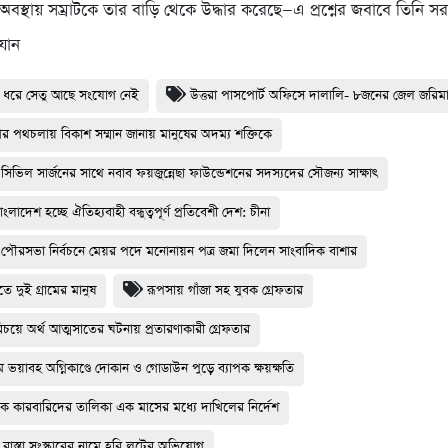
স্থায় সম্রাটকে তার বাড়ি থেকে উদ্ধার করেছে—এ প্রশ্নের জবাবে তিনি সর
যান
 ধরে সেতু আছে সংযোগ নেই
উত্তরা পাসপোর্ট অফিসে দালালি- ৮জনের জেল জরিম
র পথচলায় বিকাশ সম্মান জানায় মানুষের অদম্য শক্তিকে
ার সিভিল সার্জনের সাথে নবাব ফয়জুন্নেছা ফাউন্ডেশনের সদস্যদের সৌজন্য সাক্ষাৎ
ংলাদেশ হচ্ছে ঐতিহ্যবাহী বন্ধুত্বপূর্ণ প্রতিবেশী দেশ: চীনা
ার পৌরসভা নির্বচনে মেয়র পদে মনোনায়ন পত্র জমা দিলেন সাংবাদিক বাশার
তে দুই গ্রামের মানুষ
রূপসায় গাঁজা সহ যুবক গ্রেফতার
পরিচয়ে অর্থ আত্মসাতের ঘটনায় প্রতারণাকারী গ্রেফতার
 ভয়াবহ অগ্নিকাণ্ডে দোকান ও গোডাউন পুড়ে ব‍্যাপক ক্ষয়ক্ষতি
াদক কারবারিদের তালিকা এক মাসের মধ্যে দাখিলের নির্দেশ
রাস্তা সংস্কারের নামে হরি লুটের অভিযোগ