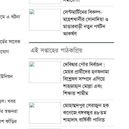
সমাবেশ।
সেন্টমার্টিনের বিকল্প-
ামে এ ঘটনা
মহেশখালীর সোনাদিয়া ও
মাতারবাড়ী নতুন পর্যটন
আকর্ষণ
র্ডের সাবেক
এই সপ্তাহের পাঠকপ্রিয়
ভিযোগ
দেবিদ্বার পৌর নির্বাচন :
মেয়র প্রার্থীদের হলফনামা
 ইউনিয়ন
বিশ্লেষণ সম্পদে এগিয়ে
শাহজাহান মোল্লা এবং
শিক্ষায় শামীম
্ছিল। খবর
মোহাম্মদপুর সেরাজুল হক
র স্বজনরা
ক‌লে‌জে বঙ্গবন্ধুর ৪৮তম
শাহাদাৎ বা‌র্ষিকী পা‌লিত
িশ ফাঁড়ির