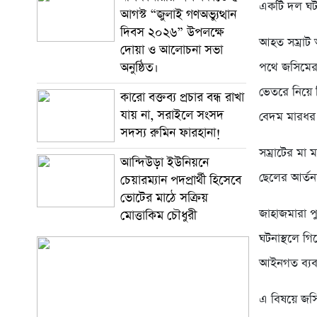
একটি দল ঘটনা
আগস্ট “জুলাই গণঅভ্যুত্থান
দিবস ২০২৬” উপলক্ষে
আহত সম্রাট
দোয়া ও আলোচনা সভা
অনুষ্ঠিত।
পথে জসিমের 
ভেতরে নিয়ে গ
‎কারো বক্তব্য প্রচার বন্ধ রাখা
যায় না, সরাইলে সংসদ
বেদম মারধর 
সদস্য রুমিন ফারহানা!
সম্রাটের মা
আন্দিউড়া ইউনিয়নে
ছেলের আর্তন
চেয়ারম্যান পদপ্রার্থী হিসেবে
ভোটের মাঠে সক্রিয়
জাহাজমারা 
মোত্তাকিম চৌধুরী
ঘটনাস্থলে গ
আইনগত ব্যবস
এ বিষয়ে জসি