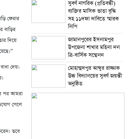
সুবর্ণ নাগরিক (প্রতিবন্ধী)
ব্যক্তির মাসিক ভাতা বৃদ্ধি
সহ ১১দফা দাবিতে স্মারক
াড়ি ফেরার
লিপি
ে বাড়ির
জামালপুরের ইসলামপুর
তার দিয়ে
উপজেলা শাখার মহিলা দল
হয়েছে।”
ত্রি-বার্সিক সম্মেলন
বাধা দেয়।
মোহাম্মদপুর আব্দুর রাজ্জাক
উচ্চ বিদ্যালয়ের সুবর্ণ জয়ন্তী
ে।
অনুষ্ঠিত
ার পর আমরা
অভিযোগ পেলে
 করেন। তবে