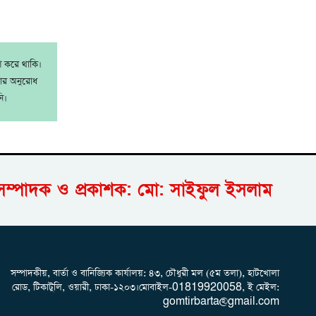
াশ করে থাকি।
রার অনুরোধ
ি।
সম্পাদক ও প্রকাশক: মো: সাইফুল ইসলাম
সম্পাদকীয়, বার্তা ও বানিজ্যিক কার্যালয়: ৪৩, চৌধুরী মল (৫ম তলা), হাটখোলা
রোড, টিকাটুলি, ওয়ারী, ঢাকা-১২০৩।মোবাইল-01819920058, ই মেইল:
gomtirbarta@gmail.com