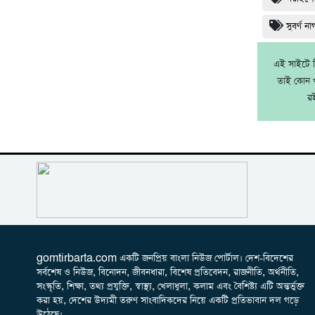
সুবর্ণ ন
এই সাইটে নি
তাই কোন খ
র
gomtirbarta.com একটি জনপ্রিয় বাংলা নিউজ পোর্টাল। দেশ-বিদেশের
সর্বশেষ ও নিউজ, বিনোদন, জীবনধারা, বিশেষ প্রতিবেদন, রাজনীতি, অর্থনীতি,
সংস্কৃতি, শিক্ষা, তথ্য প্রযুক্তি, স্বাস্থ্য, খেলাধুলা, কলাম এবং বৈশিষ্ট্য এটি অন্তর্ভুক্ত
করা হয়, দেশের উদ্যমী তরুণ সাংবাদিকদের নিয়ে একটি প্রতিভাবান দল গড়ে
উঠেছে।