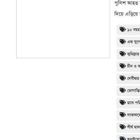
পুলিশ আহত অব
দিয়ে এড়িয়ে 
১০ বছর
এক যুগে
কুমিল্ল
চীন ও বা
দেবীদ্ব
ভোগান্তি
র‌্যাব 
লাকসামে
শীর্ষ ম
সরাইলে 