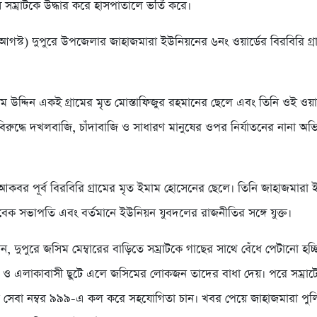
সম্রাটকে উদ্ধার করে হাসপাতালে ভর্তি করে।
আগস্ট) দুপুরে উপজেলার জাহাজমারা ইউনিয়নের ৬নং ওয়ার্ডের বিরবিরি গ্র
িম উদ্দিন একই গ্রামের মৃত মোস্তাফিজুর রহমানের ছেলে এবং তিনি ওই ওয়া
 বিরুদ্ধে দখলবাজি, চাঁদাবাজি ও সাধারণ মানুষের ওপর নির্যাতনের নানা অ
আকবর পূর্ব বিরবিরি গ্রামের মৃত ইমাম হোসেনের ছেলে। তিনি জাহাজমারা
াবেক সভাপতি এবং বর্তমানে ইউনিয়ন যুবদলের রাজনীতির সঙ্গে যুক্ত।
নান, দুপুরে জসিম মেম্বারের বাড়িতে সম্রাটকে গাছের সাথে বেঁধে পেটানো হচ
া ও এলাকাবাসী ছুটে এলে জসিমের লোকজন তাদের বাধা দেয়। পরে সম্রাটে
 সেবা নম্বর ৯৯৯-এ কল করে সহযোগিতা চান। খবর পেয়ে জাহাজমারা পুল