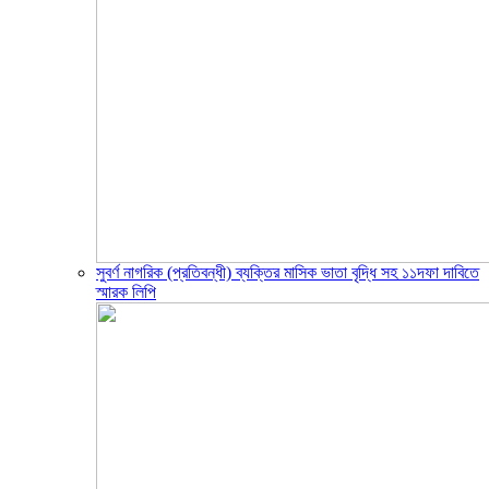
সুবর্ণ নাগরিক (প্রতিবন্ধী) ব্যক্তির মাসিক ভাতা বৃদ্ধি সহ ১১দফা দাবিতে
স্মারক লিপি