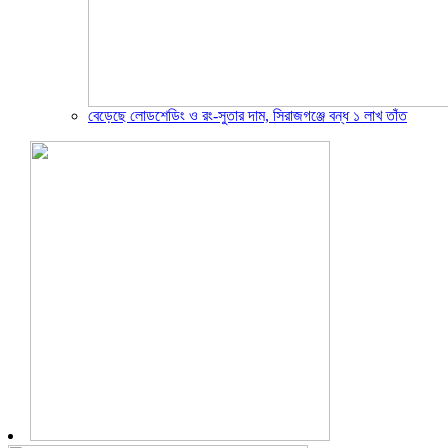
বেড়েছে লোডশেডিং ও রং-সুতার দাম, সিরাজগঞ্জে বন্ধ ১ লাখ তাঁত