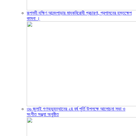
রূপসদী দক্ষিণ আনন্দপাড়ায় মাদকবিরোধী প্রচারণা, প্রশাসনের হস্তক্ষেপ
কামনা ‎।
৩৬ জুলাই গণঅভ্যুত্থানের ২য় বর্ষ পূর্তি উপলক্ষে আলোচনা সভা ও
সংগীত সন্ধ্যা অনুষ্ঠিত