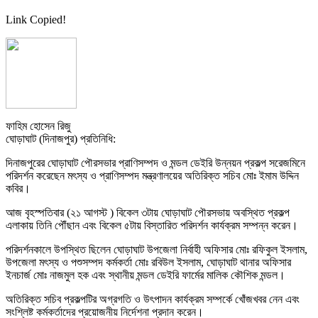
Link Copied!
ফাহিম হোসেন রিজু
ঘোড়াঘাট (দিনাজপুর) প্রতিনিধি:
দিনাজপুরের ঘোড়াঘাট পৌরসভার প্রাণিসম্পদ ও মন্ডল ডেইরি উন্নয়ন প্রকল্প সরেজমিনে
পরিদর্শন করেছেন মৎস্য ও প্রাণিসম্পদ মন্ত্রণালয়ের অতিরিক্ত সচিব মোঃ ইমাম উদ্দিন
কবির।
আজ বৃহস্পতিবার (২১ আগস্ট ) বিকেল ৩টায় ঘোড়াঘাট পৌরসভায় অবস্থিত প্রকল্প
এলাকায় তিনি পৌঁছান এবং বিকেল ৫টায় বিস্তারিত পরিদর্শন কার্যক্রম সম্পন্ন করেন।
পরিদর্শনকালে উপস্থিত ছিলেন ঘোড়াঘাট উপজেলা নির্বাহী অফিসার মোঃ রফিকুল ইসলাম,
উপজেলা মৎস্য ও পশুসম্পদ কর্মকর্তা মোঃ রবিউল ইসলাম, ঘোড়াঘাট থানার অফিসার
ইনচার্জ মোঃ নাজমুল হক এবং স্থানীয় মন্ডল ডেইরি ফার্মের মালিক কৌশিক মন্ডল।
অতিরিক্ত সচিব প্রকল্পটির অগ্রগতি ও উৎপাদন কার্যক্রম সম্পর্কে খোঁজখবর নেন এবং
সংশ্লিষ্ট কর্মকর্তাদের প্রয়োজনীয় নির্দেশনা প্রদান করেন।