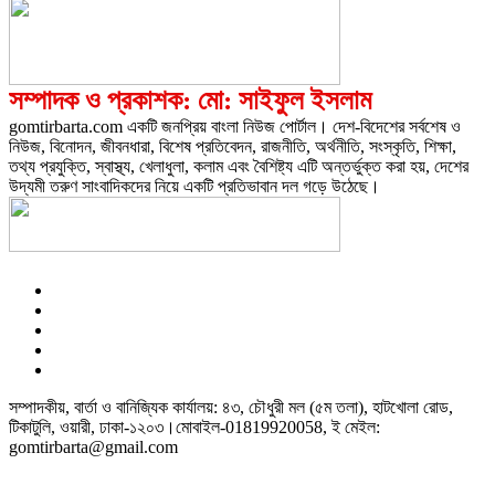
সম্পাদক ও প্রকাশক: মো: সাইফুল ইসলাম
gomtirbarta.com একটি জনপ্রিয় বাংলা নিউজ পোর্টাল। দেশ-বিদেশের সর্বশেষ ও
নিউজ, বিনোদন, জীবনধারা, বিশেষ প্রতিবেদন, রাজনীতি, অর্থনীতি, সংস্কৃতি, শিক্ষা,
তথ্য প্রযুক্তি, স্বাস্থ্য, খেলাধুলা, কলাম এবং বৈশিষ্ট্য এটি অন্তর্ভুক্ত করা হয়, দেশের
উদ্যমী তরুণ সাংবাদিকদের নিয়ে একটি প্রতিভাবান দল গড়ে উঠেছে।
সম্পাদকীয়, বার্তা ও বানিজ্যিক কার্যালয়: ৪৩, চৌধুরী মল (৫ম তলা), হাটখোলা রোড,
টিকাটুলি, ওয়ারী, ঢাকা-১২০৩।মোবাইল-01819920058, ই মেইল:
gomtirbarta@gmail.com