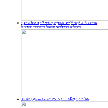
ভূরুঙ্গামারীতে জুলাই গণঅভ্যুত্থানের বর্ষপূর্তি অনুষ্ঠান নিয়ে ক্ষোভ,
উপজেলা প্রশাসনের বিরুদ্ধে উদাসীনতার অভিযোগ
বান্দরবানে ব্র্যাকের সহায়তা পেল ১,৫০০ ক্ষতিগ্রস্ত পরিবার