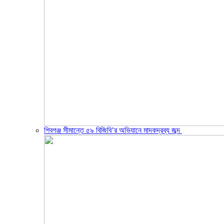
শিবগঞ্জ সীমান্তে ৫৯ বিজিবি’র অভিযানে মাদকদ্রব্য জব্দ ​