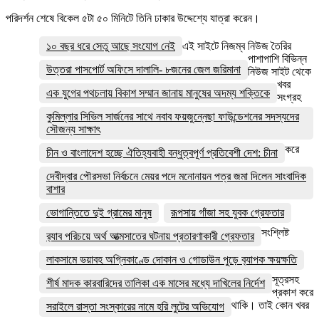
পরিদর্শন শেষে বিকেল ৫টা ৫০ মিনিটে তিনি ঢাকার উদ্দেশ্যে যাত্রা করেন।
১০ বছর ধরে সেতু আছে সংযোগ নেই
এই সাইটে নিজম্ব নিউজ তৈরির
পাশাপাশি বিভিন্ন
উত্তরা পাসপোর্ট অফিসে দালালি- ৮জনের জেল জরিমানা
নিউজ সাইট থেকে
খবর
এক যুগের পথচলায় বিকাশ সম্মান জানায় মানুষের অদম্য শক্তিকে
সংগ্রহ
কুমিল্লার সিভিল সার্জনের সাথে নবাব ফয়জুন্নেছা ফাউন্ডেশনের সদস্যদের
সৌজন্য সাক্ষাৎ
করে
চীন ও বাংলাদেশ হচ্ছে ঐতিহ্যবাহী বন্ধুত্বপূর্ণ প্রতিবেশী দেশ: চীনা
দেবীদ্বার পৌরসভা নির্বচনে মেয়র পদে মনোনায়ন পত্র জমা দিলেন সাংবাদিক
বাশার
ভোগান্তিতে দুই গ্রামের মানুষ
রূপসায় গাঁজা সহ যুবক গ্রেফতার
সংশ্লিষ্ট
র‌্যাব পরিচয়ে অর্থ আত্মসাতের ঘটনায় প্রতারণাকারী গ্রেফতার
লাকসামে ভয়াবহ অগ্নিকাণ্ডে দোকান ও গোডাউন পুড়ে ব‍্যাপক ক্ষয়ক্ষতি
সূত্রসহ
শীর্ষ মাদক কারবারিদের তালিকা এক মাসের মধ্যে দাখিলের নির্দেশ
প্রকাশ করে
থাকি। তাই কোন খবর
সরাইলে রাস্তা সংস্কারের নামে হরি লুটের অভিযোগ