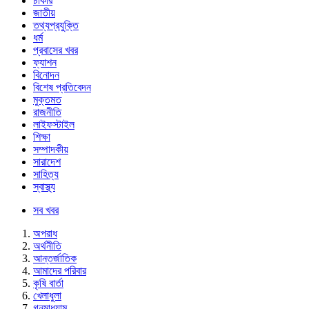
চাকরি
জাতীয়
তথ্যপ্রযুক্তি
ধর্ম
প্রবাসের খবর
ফ্যাশন
বিনোদন
বিশেষ প্রতিবেদন
মুক্তমত
রাজনীতি
লাইফস্টাইল
শিক্ষা
সম্পাদকীয়
সারাদেশ
সাহিত্য
স্বাস্থ্য
সব খবর
অপরাধ
অর্থনীতি
আন্তর্জাতিক
আমাদের পরিবার
কৃষি বার্তা
খেলাধুলা
গনমাধ্যাম