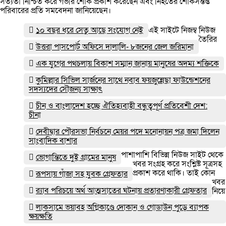
সত্যতা নিশ্চিত করে গভীর শোক প্রকাশ করেছেন এবং নিহতের শোকসন্তপ্ত
পরিবারের প্রতি সমবেদনা জানিয়েছেন।
১০ বছর ধরে সেতু আছে সংযোগ নেই
এই সাইটে নিজম্ব নিউজ
তৈরির
উত্তরা পাসপোর্ট অফিসে দালালি- ৮জনের জেল জরিমানা
এক যুগের পথচলায় বিকাশ সম্মান জানায় মানুষের অদম্য শক্তিকে
কুমিল্লার সিভিল সার্জনের সাথে নবাব ফয়জুন্নেছা ফাউন্ডেশনের
সদস্যদের সৌজন্য সাক্ষাৎ
চীন ও বাংলাদেশ হচ্ছে ঐতিহ্যবাহী বন্ধুত্বপূর্ণ প্রতিবেশী দেশ:
চীনা
দেবীদ্বার পৌরসভা নির্বচনে মেয়র পদে মনোনায়ন পত্র জমা দিলেন
সাংবাদিক বাশার
পাশাপাশি বিভিন্ন নিউজ সাইট থেকে
ভোগান্তিতে দুই গ্রামের মানুষ
খবর সংগ্রহ করে সংশ্লিষ্ট সূত্রসহ
প্রকাশ করে থাকি। তাই কোন
রূপসায় গাঁজা সহ যুবক গ্রেফতার
খবর
র‌্যাব পরিচয়ে অর্থ আত্মসাতের ঘটনায় প্রতারণাকারী গ্রেফতার
নিয়ে
লাকসামে ভয়াবহ অগ্নিকাণ্ডে দোকান ও গোডাউন পুড়ে ব‍্যাপক
ক্ষয়ক্ষতি