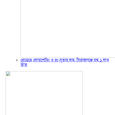
বেড়েছে লোডশেডিং ও রং-সুতার দাম, সিরাজগঞ্জে বন্ধ ১ লাখ
তাঁত