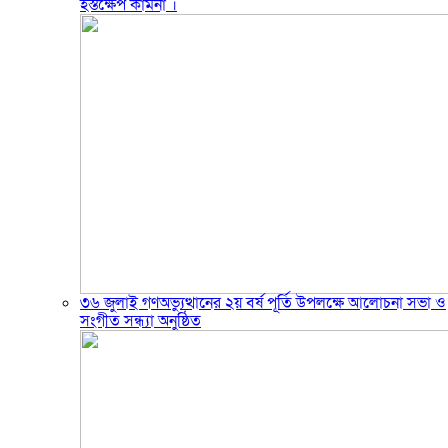
হস্তক্ষেপ কামনা ‎।
৩৬ জুলাই গণঅভ্যুত্থানের ২য় বর্ষ পূর্তি উপলক্ষে আলোচনা সভা ও
সংগীত সন্ধ্যা অনুষ্ঠিত