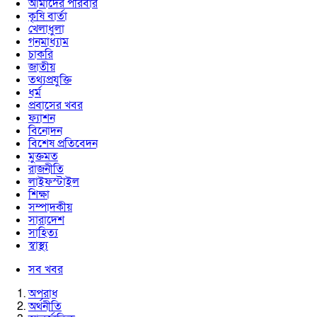
আমাদের পরিবার
কৃষি বার্তা
খেলাধুলা
গনমাধ্যাম
চাকরি
জাতীয়
তথ্যপ্রযুক্তি
ধর্ম
প্রবাসের খবর
ফ্যাশন
বিনোদন
বিশেষ প্রতিবেদন
মুক্তমত
রাজনীতি
লাইফস্টাইল
শিক্ষা
সম্পাদকীয়
সারাদেশ
সাহিত্য
স্বাস্থ্য
সব খবর
অপরাধ
অর্থনীতি