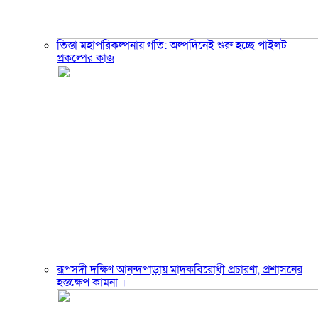
তিস্তা মহাপরিকল্পনায় গতি: অল্পদিনেই শুরু হচ্ছে পাইলট
প্রকল্পের কাজ
রূপসদী দক্ষিণ আনন্দপাড়ায় মাদকবিরোধী প্রচারণা, প্রশাসনের
হস্তক্ষেপ কামনা ‎।