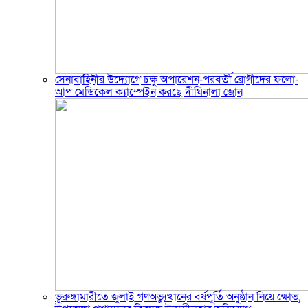
সেনাবাহিনীর উদ্যোগে চক্ষু অপারেশন-পরবর্তী রোগীদের ফলো-
আপ মেডিকেল ক্যাম্পেইন করছে দীঘিনালা জোন
ভূরুঙ্গামারীতে জুলাই গণঅভ্যুত্থানের বর্ষপূর্তি অনুষ্ঠান নিয়ে ক্ষোভ,