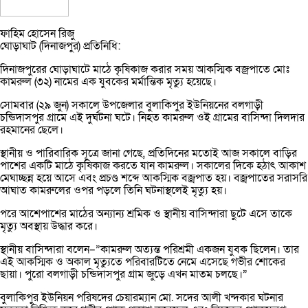
ফাহিম হোসেন রিজু
ঘোড়াঘাট (দিনাজপুর) প্রতিনিধি:
দিনাজপুরের ঘোড়াঘাটে মাঠে কৃষিকাজ করার সময় আকস্মিক বজ্রপাতে মোঃ
কামরুল (৩২) নামের এক যুবকের মর্মান্তিক মৃত্যু হয়েছে।
সোমবার (২৯ জুন) সকালে উপজেলার বুলাকিপুর ইউনিয়নের বলগাড়ী
চন্ডিদাসপুর গ্রামে এই দুর্ঘটনা ঘটে। নিহত কামরুল ওই গ্রামের বাসিন্দা দিলদার
রহমানের ছেলে।
স্থানীয় ও পারিবারিক সূত্রে জানা গেছে, প্রতিদিনের মতোই আজ সকালে বাড়ির
পাশের একটি মাঠে কৃষিকাজ করতে যান কামরুল। সকালের দিকে হঠাৎ আকাশ
মেঘাচ্ছন্ন হয়ে আসে এবং প্রচণ্ড শব্দে আকস্মিক বজ্রপাত হয়। বজ্রপাতের সরাসরি
আঘাত কামরুলের ওপর পড়লে তিনি ঘটনাস্থলেই মৃত্যু হয়।
পরে আশেপাশের মাঠের অন্যান্য শ্রমিক ও স্থানীয় বাসিন্দারা ছুটে এসে তাকে
মৃত্যু অবস্থায় উদ্ধার করে।
স্থানীয় বাসিন্দারা বলেন–”কামরুল অত্যন্ত পরিশ্রমী একজন যুবক ছিলেন। তার
এই আকস্মিক ও অকাল মৃত্যুতে পরিবারটিতে নেমে এসেছে গভীর শোকের
ছায়া। পুরো বলগাড়ী চন্ডিদাসপুর গ্রাম জুড়ে এখন মাতম চলছে।”
বুলাকিপুর ইউনিয়ন পরিষদের চেয়ারম্যান মো. সদের আলী খন্দকার ঘটনার