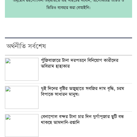
অনুরোধ রইলো।বিনা অনুমতিতে এই সাইটের সংবাদ, আলোকচিত্র অডিও ও
ভিডিও ব্যবহার করা বেআইনি।
অর্থনীতি সর্বশেষ
পুঁজিবাজারে টানা দরপতনে বিনিয়োগ কারীদের
অবিরাম হাহাকার
দুই দিনের বৃষ্টির অজুহাতে সবজির দাম বৃদ্ধি, চরম
বিপাকে সাধারন মানুষ।
বেনাপোল বন্দর টানা চার দিন দুর্গাপূজার ছুটি বন্ধ
থাকছে আমদানি-রপ্তানি