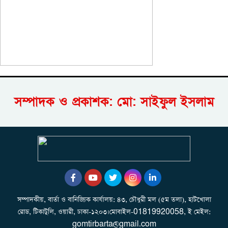
সম্পাদক ও প্রকাশক: মো: সাইফুল ইসলাম
সম্পাদকীয়, বার্তা ও বানিজ্যিক কার্যালয়: ৪৩, চৌধুরী মল (৫ম তলা), হাটখোলা
রোড, টিকাটুলি, ওয়ারী, ঢাকা-১২০৩।মোবাইল-01819920058, ই মেইল:
gomtirbarta@gmail.com