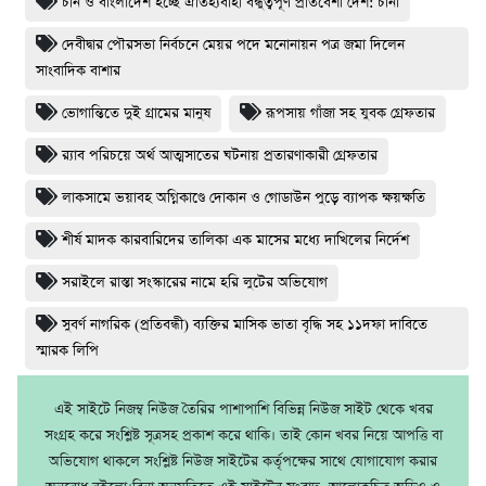
চীন ও বাংলাদেশ হচ্ছে ঐতিহ্যবাহী বন্ধুত্বপূর্ণ প্রতিবেশী দেশ: চীনা
দেবীদ্বার পৌরসভা নির্বচনে মেয়র পদে মনোনায়ন পত্র জমা দিলেন
সাংবাদিক বাশার
ভোগান্তিতে দুই গ্রামের মানুষ
রূপসায় গাঁজা সহ যুবক গ্রেফতার
র‌্যাব পরিচয়ে অর্থ আত্মসাতের ঘটনায় প্রতারণাকারী গ্রেফতার
লাকসামে ভয়াবহ অগ্নিকাণ্ডে দোকান ও গোডাউন পুড়ে ব‍্যাপক ক্ষয়ক্ষতি
শীর্ষ মাদক কারবারিদের তালিকা এক মাসের মধ্যে দাখিলের নির্দেশ
সরাইলে রাস্তা সংস্কারের নামে হরি লুটের অভিযোগ
সুবর্ণ নাগরিক (প্রতিবন্ধী) ব্যক্তির মাসিক ভাতা বৃদ্ধি সহ ১১দফা দাবিতে
স্মারক লিপি
এই সাইটে নিজম্ব নিউজ তৈরির পাশাপাশি বিভিন্ন নিউজ সাইট থেকে খবর
সংগ্রহ করে সংশ্লিষ্ট সূত্রসহ প্রকাশ করে থাকি। তাই কোন খবর নিয়ে আপত্তি বা
অভিযোগ থাকলে সংশ্লিষ্ট নিউজ সাইটের কর্তৃপক্ষের সাথে যোগাযোগ করার