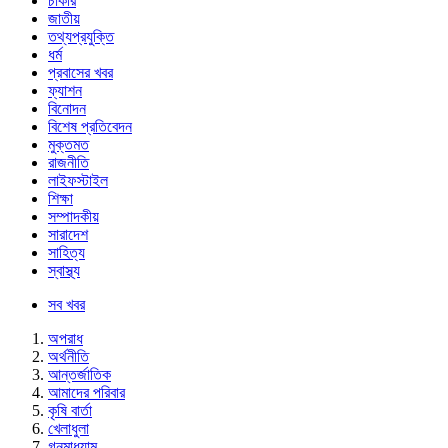
চাকরি
জাতীয়
তথ্যপ্রযুক্তি
ধর্ম
প্রবাসের খবর
ফ্যাশন
বিনোদন
বিশেষ প্রতিবেদন
মুক্তমত
রাজনীতি
লাইফস্টাইল
শিক্ষা
সম্পাদকীয়
সারাদেশ
সাহিত্য
স্বাস্থ্য
সব খবর
অপরাধ
অর্থনীতি
আন্তর্জাতিক
আমাদের পরিবার
কৃষি বার্তা
খেলাধুলা
গনমাধ্যাম