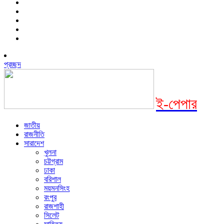
প্রচ্ছদ
ই-পেপার
জাতীয়
রাজনীতি
সারাদেশ
খুলনা
চট্টগ্রাম
ঢাকা
বরিশাল
ময়মনসিংহ
রংপুর
রাজশাহী
সিলেট