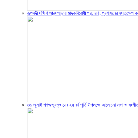
রূপসদী দক্ষিণ আনন্দপাড়ায় মাদকবিরোধী প্রচারণা, প্রশাসনের হস্তক্ষেপ ক
৩৬ জুলাই গণঅভ্যুত্থানের ২য় বর্ষ পূর্তি উপলক্ষে আলোচনা সভা ও সংগীত স