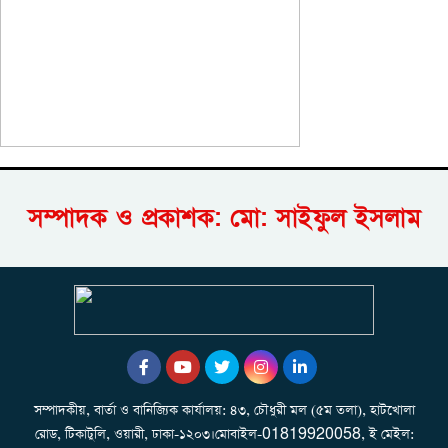
সম্পাদক ও প্রকাশক: মো: সাইফুল ইসলাম
সম্পাদকীয়, বার্তা ও বানিজ্যিক কার্যালয়: ৪৩, চৌধুরী মল (৫ম তলা), হাটখোলা
রোড, টিকাটুলি, ওয়ারী, ঢাকা-১২০৩।মোবাইল-01819920058, ই মেইল: