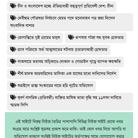
চীন ও বাংলাদেশ হচ্ছে ঐতিহ্যবাহী বন্ধুত্বপূর্ণ প্রতিবেশী দেশ: চীনা
দেবীদ্বার পৌরসভা নির্বচনে মেয়র পদে মনোনায়ন পত্র জমা দিলেন
সাংবাদিক বাশার
ভোগান্তিতে দুই গ্রামের মানুষ
রূপসায় গাঁজা সহ যুবক গ্রেফতার
র‌্যাব পরিচয়ে অর্থ আত্মসাতের ঘটনায় প্রতারণাকারী গ্রেফতার
লাকসামে ভয়াবহ অগ্নিকাণ্ডে দোকান ও গোডাউন পুড়ে ব‍্যাপক ক্ষয়ক্ষতি
শীর্ষ মাদক কারবারিদের তালিকা এক মাসের মধ্যে দাখিলের নির্দেশ
সরাইলে রাস্তা সংস্কারের নামে হরি লুটের অভিযোগ
সুবর্ণ নাগরিক (প্রতিবন্ধী) ব্যক্তির মাসিক ভাতা বৃদ্ধি সহ ১১দফা দাবিতে
স্মারক লিপি
এই সাইটে নিজম্ব নিউজ তৈরির পাশাপাশি বিভিন্ন নিউজ সাইট থেকে খবর
সংগ্রহ করে সংশ্লিষ্ট সূত্রসহ প্রকাশ করে থাকি। তাই কোন খবর নিয়ে আপত্তি বা
অভিযোগ থাকলে সংশ্লিষ্ট নিউজ সাইটের কর্তৃপক্ষের সাথে যোগাযোগ করার