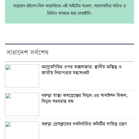
অনুরোধ রইলো।বিনা অনুমতিতে এই সাইটের সংবাদ, আলোকচিত্র অডিও ও
ভিডিও ব্যবহার করা বেআইনি।
সারাদেশ সর্বশেষ
আগ্নেয়গিরির ওপর কক্সবাজার: স্থানীয় অস্তিত্ব ও
জাতীয় নিরাপত্তার মহাসংকট
বরুড়া স্বাস্থ্য কমপ্লেক্সের বিদ্যুৎ এর সাবস্টশন বিকল,
বিদ্যুৎ সরবরাহ বন্ধ
বরুড়া প্রেসক্লাবের নবনির্বাচিত কমিটির দায়িত্ব গ্রহণ