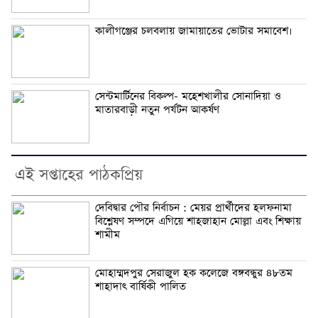
কালীগঞ্জের চলবলায় জামায়াতের ভোটার সমাবেশ।
সেন্টমার্টিনের বিকল্প- মহেশখালীর সোনাদিয়া ও
মাতারবাড়ী নতুন পর্যটন আকর্ষণ
এই সপ্তাহের পাঠকপ্রিয়
দেবিদ্বার পৌর নির্বাচন : মেয়র প্রার্থীদের হলফনামা
বিশ্লেষণ সম্পদে এগিয়ে শাহজাহান মোল্লা এবং শিক্ষায়
শামীম
মোহাম্মদপুর সেরাজুল হক ক‌লে‌জে বঙ্গবন্ধুর ৪৮তম
শাহাদাৎ বা‌র্ষিকী পা‌লিত