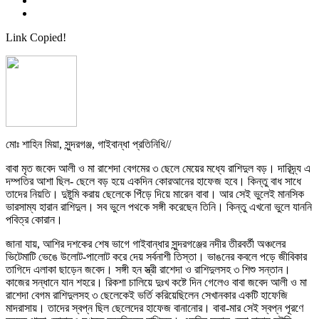
Link Copied!
মোঃ শাহিন মিয়া, সুন্দরগঞ্জ, গাইবান্ধা প্রতিনিধি//
বাবা মৃত জবেদ আলী ও মা রাশেদা বেগমের ৩ ছেলে মেয়ের মধ্যে রাশিদুল বড়। দারিদ্র্য এ
দম্পতির আশা ছিল- ছেলে বড় হয়ে একদিন কোরআনের হাফেজ হবে। কিন্তু বাধ সাধে
তাদের নিয়তি। দুষ্টুমি করায় ছেলেকে পিঁড়ে দিয়ে মারেন বাবা। আর সেই ভুলেই মানসিক
ভারসাম্য হারান রাশিদুল। সব ভুলে পথকে সঙ্গী করেছেন তিনি। কিন্তু এখনো ভুলে যাননি
পবিত্র কোরান।
জানা যায়, আশির দশকের শেষ ভাগে গাইবান্ধার সুন্দরগঞ্জের নদীর তীরবর্তী অঞ্চলের
ভিটেমাটি ভেঙে উলোট-পালোট করে দেয় সর্বনাশী তিস্তা। ভাঙনের কবলে পড়ে জীবিকার
তাগিদে এলাকা ছাড়েন জবেদ। সঙ্গী হন স্ত্রী রাশেদা ও রাশিদুলসহ ৩ শিশু সন্তান।
কাজের সন্ধানে যান শহরে। রিকশা চালিয়ে দুঃখ কষ্টে দিন গেলেও বাবা জবেদ আলী ও মা
রাশেদা বেগম রাশিদুলসহ ৩ ছেলেকেই ভর্তি করিয়েছিলেন সেখানকার একটি হাফেজি
মাদরাসায়। তাদের স্বপ্ন ছিল ছেলেদের হাফেজ বানানোর। বাবা-মার সেই স্বপ্ন পূরণে