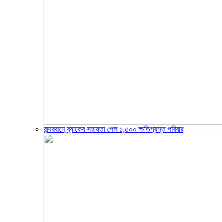
বান্দরবানে ব্র্যাকের সহায়তা পেল ১,৫০০ ক্ষতিগ্রস্ত পরিবার