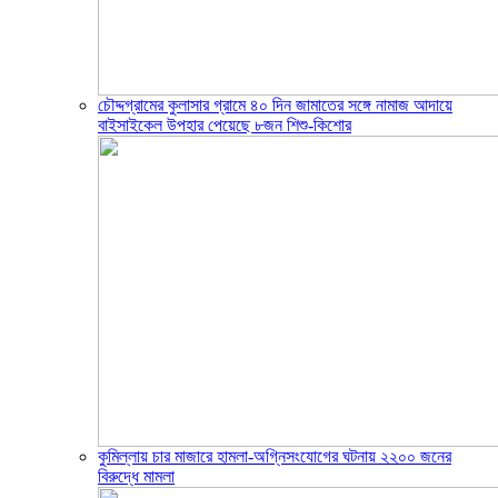
চৌদ্দগ্রামের কুলাসার গ্রামে ৪০ দিন জামাতের সঙ্গে নামাজ আদায়ে
বাইসাইকেল উপহার পেয়েছে ৮জন শিশু-কিশোর
কুমিল্লায় চার মাজারে হামলা-অগ্নিসংযোগের ঘটনায় ২২০০ জনের
বিরুদ্ধে মামলা