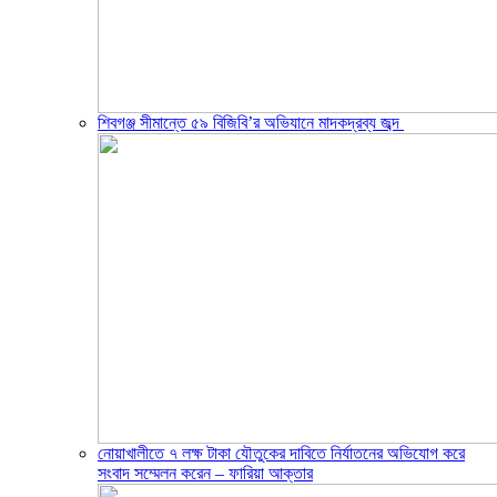
শিবগঞ্জ সীমান্তে ৫৯ বিজিবি’র অভিযানে মাদকদ্রব্য জব্দ ​
নোয়াখালীতে ৭ লক্ষ টাকা যৌতুকের দাবিতে নির্যাতনের অভিযোগ করে
সংবাদ সম্মেলন করেন – ফারিয়া আক্তার