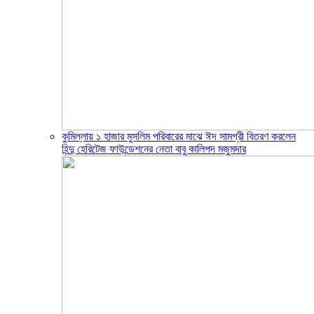
কুমিল্লায় ১ হাজার মুসলিম পরিবারের মাঝে ঈদ সামগ্রী বিতরণ করলেন
হিন্দু হেরিটেজ ফাউন্ডেশনের নেতা বাবু কালিপদ মজুমদার