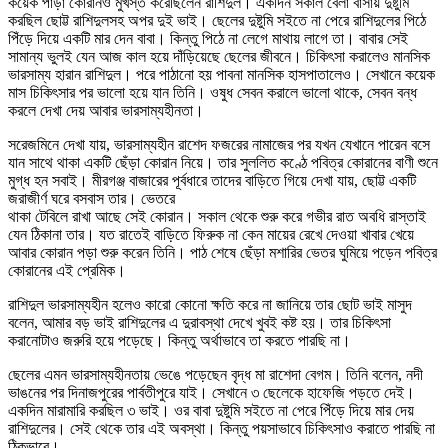
কয়েক পাড়া কোরানও মুখস্ত করেছিলেন রাশিদুল। একদিন সকাল বেলা বাসায় দুষ্টুমি
করছিল ছোট্ট রাশিদুলসহ অপর দুই ভাই। ছেলের দুষ্টুমি সইতে না পেরে রাশিদুলের পিঠে
পিঁড়ে দিয়ে একটি মার দেন বাবা। কিন্তু পিঠে না লেগে মাথায় লাগে তা। বাবার সেই
সামান্য ভুলই যেন আজ কাল হয়ে দাঁড়িয়েছে ছেলের জীবনে। চিকিৎসা করালেও মানসিক
ভারসাম্য হারান রাশিদুল। পরে পাঠানো হয় পাবনা মানসিক হাসপাতালেও। সেখানে কয়েক
মাস চিকিৎসার পর ভালো হয়ে যান তিনি। ওষুধ সেবন করালে ভালো থাকে, সেবন বন্ধ
করলে দেখা দেয় আবার ভারসাম্যহীনতা।
সরেজমিনে দেখা যায়, ভারসাম্যহীন রাশেদ ফজরের নামাজের পর যখন যেখানে পারেন বসে
যান সাথে থাকা একটি ছেঁড়া কোরান নিয়ে। তার সুললিত কণ্ঠে পবিত্র কোরানের বাণী শুনে
মুগ্ধ হন সবাই। মীরগঞ্জ বাজারের পূর্বধারে তাদের বাড়িতে গিয়ে দেখা যায়, ছোট্ট একটি
জরাজীর্ণ ঘরে বসবাস তার। ভেতরে
থাকা টেবিলে রাখা আছে সেই কোরান। সকাল থেকে শুরু করে গভীর রাত অবধি রাস্তাই
যেন ঠিকানা তার। যত রাতেই বাড়িতে ফিরুক না কেন মায়ের রেখে দেওয়া খাবার খেয়ে
আবার কোরান পড়া শুরু করেন তিনি। পাঠ শেষে ছেঁড়া মশারির ভেতর ঘুমিয়ে পড়েন পবিত্র
কোরানের এই প্রেমিক।
রাশিদুল ভারসাম্যহীন হলেও কারো কোনো ক্ষতি করে না জানিয়ে তার ছোট ভাই মাসুদ
বলেন, আমার বড় ভাই রাশিদুলের এ দুরাবস্থা দেখে খুবই কষ্ট হয়। তার চিকিৎসা
করানোটাও জরুরি হয়ে পড়েছে। কিন্তু অর্থাভাবে তা করতে পারছি না।
ছেলের এমন ভারসাম্যহীনতায় ভেঙে পড়েছেন বৃদ্ধ মা রাশেদা বেগম। তিনি বলেন, নদী
ভাঙনের পর দিনাজপুরের পার্বতীপুরে যাই। সেখানে ৩ ছেলেকে হাফেজি পড়তে দেই।
একদিন মারামারি করছিল ৩ ভাই। ওর বাবা দুষ্টুমি সইতে না পেরে পিঁড়ে দিয়ে মার দেয়
রাশিদুলের। সেই থেকে তার এই অবস্থা। কিন্তু পয়সাভাবে চিকিৎসাও করাতে পারছি না
ঠিকভাবে।