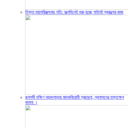
তিস্তা মহাপরিকল্পনায় গতি: অল্পদিনেই শুরু হচ্ছে পাইলট প্রকল্পের কাজ
রূপসদী দক্ষিণ আনন্দপাড়ায় মাদকবিরোধী প্রচারণা, প্রশাসনের হস্তক্ষেপ
কামনা ‎।