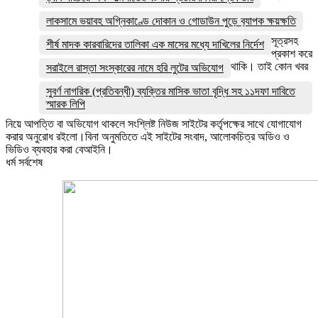
লাকসামে ভয়াবহ অগ্নিকাণ্ডে দোকান ও গোডাউন পুড়ে ব‍্যাপক ক্ষয়ক্ষতি
সূত্রসহ
শীর্ষ মাদক কারবারিদের তালিকা এক মাসের মধ্যে দাখিলের নির্দেশ
প্রকাশ করে
থাকি। তাই কোন খবর
সরাইলে রাস্তা সংস্কারের নামে হরি লুটের অভিযোগ
সুবর্ণ নাগরিক (প্রতিবন্ধী) ব্যক্তির মাসিক ভাতা বৃদ্ধি সহ ১১দফা দাবিতে
স্মারক লিপি
নিয়ে আপত্তি বা অভিযোগ থাকলে সংশ্লিষ্ট নিউজ সাইটের কর্তৃপক্ষের সাথে যোগাযোগ
করার অনুরোধ রইলো।বিনা অনুমতিতে এই সাইটের সংবাদ, আলোকচিত্র অডিও ও
ভিডিও ব্যবহার করা বেআইনি।
ধর্ম সর্বশেষ