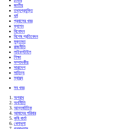
চাকরি
জাতীয়
তথ্যপ্রযুক্তি
ধর্ম
প্রবাসের খবর
ফ্যাশন
বিনোদন
বিশেষ প্রতিবেদন
মুক্তমত
রাজনীতি
লাইফস্টাইল
শিক্ষা
সম্পাদকীয়
সারাদেশ
সাহিত্য
স্বাস্থ্য
সব খবর
অপরাধ
অর্থনীতি
আন্তর্জাতিক
আমাদের পরিবার
কৃষি বার্তা
খেলাধুলা
গনমাধ্যাম