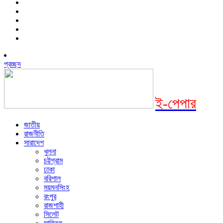
প্রচ্ছদ
ই-পেপার
জাতীয়
রাজনীতি
সারাদেশ
খুলনা
চট্টগ্রাম
ঢাকা
বরিশাল
ময়মনসিংহ
রংপুর
রাজশাহী
সিলেট