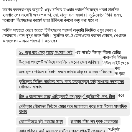
আগের ব্যবস্থাপত্র অনুযায়ী ওষুধ চালিয়ে যাওয়ার পরামর্শ দিয়েছেন পাবনা মানসিক
হাসপাতালের সহকারী অধ্যাপক ডা. মো. মাসুদ রানা সরকার। মুঠোফোনে তিনি বলেন,
মনোরোগ বিশেষজ্ঞের পরামর্শ ছাড়া চিকিৎসা কখনো বন্ধ করা যাবে না।
আর্থিক সহায়তা পেলে হয়তো চিকিৎসকের পরামর্শ অনুযায়ী নিয়মিত ওষুধ সেবন ও
সেবাযত্ন পেলে সুস্থ হবেন তিনি। সুললিত কণ্ঠে তেলাওয়াত করবেন কোরান, শেখাবেন
অন্যদেরও – এমন প্রত্যাশা অ‌নে‌কের।
১০ বছর ধরে সেতু আছে সংযোগ নেই
এই সাইটে নিজম্ব নিউজ তৈরির
পাশাপাশি বিভিন্ন
উত্তরা পাসপোর্ট অফিসে দালালি- ৮জনের জেল জরিমানা
নিউজ সাইট থেকে
খবর
এক যুগের পথচলায় বিকাশ সম্মান জানায় মানুষের অদম্য শক্তিকে
সংগ্রহ
কুমিল্লার সিভিল সার্জনের সাথে নবাব ফয়জুন্নেছা ফাউন্ডেশনের সদস্যদের
সৌজন্য সাক্ষাৎ
করে
চীন ও বাংলাদেশ হচ্ছে ঐতিহ্যবাহী বন্ধুত্বপূর্ণ প্রতিবেশী দেশ: চীনা
দেবীদ্বার পৌরসভা নির্বচনে মেয়র পদে মনোনায়ন পত্র জমা দিলেন সাংবাদিক
বাশার
ভোগান্তিতে দুই গ্রামের মানুষ
রূপসায় গাঁজা সহ যুবক গ্রেফতার
সংশ্লিষ্ট
র‌্যাব পরিচয়ে অর্থ আত্মসাতের ঘটনায় প্রতারণাকারী গ্রেফতার