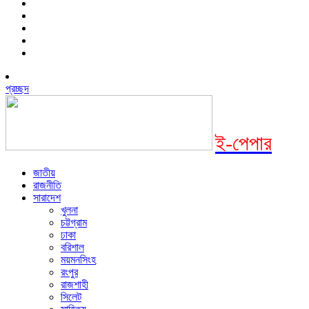
প্রচ্ছদ
ই-পেপার
জাতীয়
রাজনীতি
সারাদেশ
খুলনা
চট্টগ্রাম
ঢাকা
বরিশাল
ময়মনসিংহ
রংপুর
রাজশাহী
সিলেট