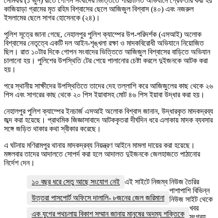
সোমবার (১ জুন) রাতে গোপন সংবাদের ভিত্তিতে পরিচালিত অভিযানে গ্রেফতার করা হয়
কাজিয়াড়া গ্রামের মৃত রহিম বিশ্বাসের ছেলে আজিজুল বিশ্বাস (৪০) এবং নজরুল
ইসলামের ছেলে সাগর হোসেনকে (২৪)।
পুলিশ সূত্রে জানা গেছে, নেহালপুর পুলিশ ক্যাম্পের উপ-পরিদর্শক (এসআই) অলোক
বিশ্বাসের নেতৃত্বে একটি দল আইন-শৃঙ্খলা রক্ষা ও মাদকবিরোধী অভিযানে নিয়োজিত
ছিল। রাত ১০টার দিকে গোপন সংবাদের ভিত্তিতে আজিজুল বিশ্বাসের বাড়িতে অভিযান
চালানো হয়। পুলিশের উপস্থিতি টের পেয়ে পালানোর চেষ্টা করলে দুইজনকে আটক করা
হয়।
পরে স্থানীয় সাক্ষীদের উপস্থিতিতে তাদের দেহ তল্লাশি করে আজিজুলের কাছ থেকে ২৬
পিস এবং সাগরের কাছ থেকে ২০ পিস ইয়াবাসহ মোট ৪৬ পিস ইয়াবা উদ্ধার করা হয়।
নেহালপুর পুলিশ ক্যাম্পের ইনচার্জ এসআই অলোক বিশ্বাস জানান, উদ্ধারকৃত মাদকদ্রব্য
জব্দ করা হয়েছে। প্রাথমিক জিজ্ঞাসাবাদে আটককৃতরা দীর্ঘদিন ধরে এলাকায় মাদক ব্যবসার
সঙ্গে জড়িত থাকার কথা স্বীকার করেছে।
এ ঘটনায় মণিরামপুর থানায় মাদকদ্রব্য নিয়ন্ত্রণ আইনে মামলা দায়ের করা হয়েছে।
মঙ্গলবার তাদের আদালতে সোপর্দ করা হলে আদালত দুইজনকে জেলহাজতে পাঠানোর
নির্দেশ দেন।
১০ বছর ধরে সেতু আছে সংযোগ নেই
এই সাইটে নিজম্ব নিউজ তৈরির
পাশাপাশি বিভিন্ন
উত্তরা পাসপোর্ট অফিসে দালালি- ৮জনের জেল জরিমানা
নিউজ সাইট থেকে
খবর
এক যুগের পথচলায় বিকাশ সম্মান জানায় মানুষের অদম্য শক্তিকে
সংগ্রহ