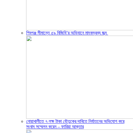
শিবগঞ্জ সীমান্তে ৫৯ বিজিবি’র অভিযানে মাদকদ্রব্য জব্দ ​
নোয়াখালীতে ৭ লক্ষ টাকা যৌতুকের দাবিতে নির্যাতনের অভিযোগ করে
সংবাদ সম্মেলন করেন – ফারিয়া আক্তার