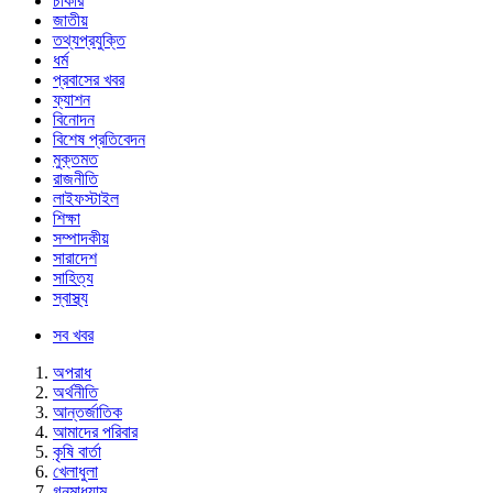
চাকরি
জাতীয়
তথ্যপ্রযুক্তি
ধর্ম
প্রবাসের খবর
ফ্যাশন
বিনোদন
বিশেষ প্রতিবেদন
মুক্তমত
রাজনীতি
লাইফস্টাইল
শিক্ষা
সম্পাদকীয়
সারাদেশ
সাহিত্য
স্বাস্থ্য
সব খবর
অপরাধ
অর্থনীতি
আন্তর্জাতিক
আমাদের পরিবার
কৃষি বার্তা
খেলাধুলা
গনমাধ্যাম