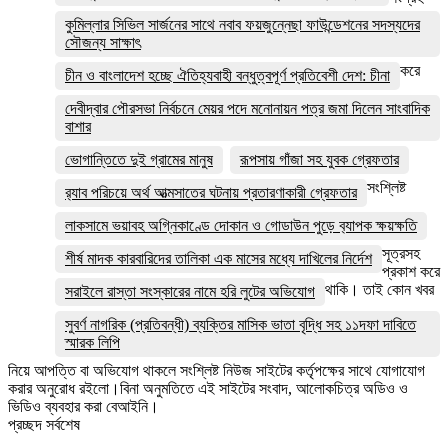
কুমিল্লার সিভিল সার্জনের সাথে নবাব ফয়জুন্নেছা ফাউন্ডেশনের সদস্যদের
সৌজন্য সাক্ষাৎ
করে
চীন ও বাংলাদেশ হচ্ছে ঐতিহ্যবাহী বন্ধুত্বপূর্ণ প্রতিবেশী দেশ: চীনা
দেবীদ্বার পৌরসভা নির্বচনে মেয়র পদে মনোনায়ন পত্র জমা দিলেন সাংবাদিক
বাশার
ভোগান্তিতে দুই গ্রামের মানুষ
রূপসায় গাঁজা সহ যুবক গ্রেফতার
সংশ্লিষ্ট
র‌্যাব পরিচয়ে অর্থ আত্মসাতের ঘটনায় প্রতারণাকারী গ্রেফতার
লাকসামে ভয়াবহ অগ্নিকাণ্ডে দোকান ও গোডাউন পুড়ে ব‍্যাপক ক্ষয়ক্ষতি
সূত্রসহ
শীর্ষ মাদক কারবারিদের তালিকা এক মাসের মধ্যে দাখিলের নির্দেশ
প্রকাশ করে
থাকি। তাই কোন খবর
সরাইলে রাস্তা সংস্কারের নামে হরি লুটের অভিযোগ
সুবর্ণ নাগরিক (প্রতিবন্ধী) ব্যক্তির মাসিক ভাতা বৃদ্ধি সহ ১১দফা দাবিতে
স্মারক লিপি
নিয়ে আপত্তি বা অভিযোগ থাকলে সংশ্লিষ্ট নিউজ সাইটের কর্তৃপক্ষের সাথে যোগাযোগ
করার অনুরোধ রইলো।বিনা অনুমতিতে এই সাইটের সংবাদ, আলোকচিত্র অডিও ও
ভিডিও ব্যবহার করা বেআইনি।
প্রচ্ছদ সর্বশেষ