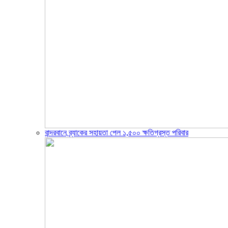
বান্দরবানে ব্র্যাকের সহায়তা পেল ১,৫০০ ক্ষতিগ্রস্ত পরিবার