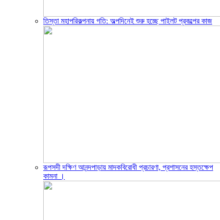
তিস্তা মহাপরিকল্পনায় গতি: অল্পদিনেই শুরু হচ্ছে পাইলট প্রকল্পের কাজ
রূপসদী দক্ষিণ আনন্দপাড়ায় মাদকবিরোধী প্রচারণা, প্রশাসনের হস্তক্ষেপ
কামনা ‎।